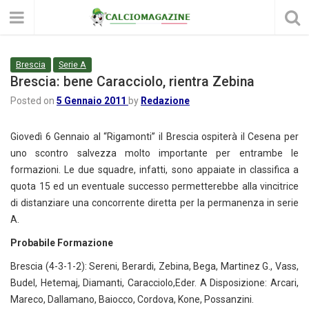
Brescia
Serie A
Brescia: bene Caracciolo, rientra Zebina
Posted on
5 Gennaio 2011
by
Redazione
Giovedì 6 Gennaio al “Rigamonti” il Brescia ospiterà il Cesena per
uno scontro salvezza molto importante per entrambe le
formazioni. Le due squadre, infatti, sono appaiate in classifica a
quota 15 ed un eventuale successo permetterebbe alla vincitrice
di distanziare una concorrente diretta per la permanenza in serie
A.
Probabile Formazione
Brescia (4-3-1-2): Sereni, Berardi, Zebina, Bega, Martinez G., Vass,
Budel, Hetemaj, Diamanti, Caracciolo,Eder. A Disposizione: Arcari,
Mareco, Dallamano, Baiocco, Cordova, Kone, Possanzini.