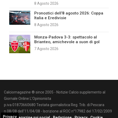
8 Agosto 2026
Pronostici dell’8 agosto 2026: Coppa
Italia e Eredivisie
8 Agosto 2026
Monza-Padova 3-3: spettacolo al
Brianteo, amichevole a suon di gol
7 Agosto 2026
Calciomagazine ® since 2005 - Notizie Calcio supplemento al
Giornale Online L'Opinionista
p.iva 01873660680 Testata giornalistica Reg. Trib. di Pescara
n.08/08 dell'11/04/08 - Iscrizione al ROC n°17982 del 17/02/2009
Privacy
Calciomagazine sui social
-
Redazione
-
Privacy
-
Cookie