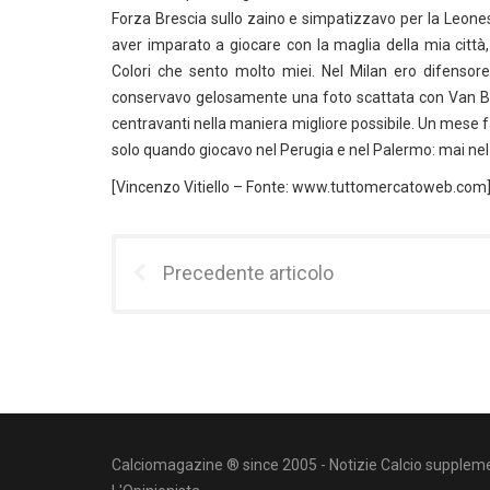
Forza Brescia sullo zaino e simpatizzavo per la Leone
aver imparato a giocare con la maglia della mia città,
Colori che sento molto miei. Nel Milan ero difensor
conservavo gelosamente una foto scattata con Van Bast
centravanti nella maniera migliore possibile. Un mese fa
solo quando giocavo nel Perugia e nel Palermo: mai nel
[Vincenzo Vitiello – Fonte: www.tuttomercatoweb.com
Precedente articolo
Calciomagazine ® since 2005 - Notizie Calcio suppleme