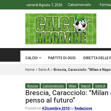
Calciomercato
Formazi
venerdì Agosto 7, 2026
CALCIO
PARTITE DI OGGI
DIRETTA DELLE 
Home
Serie A
Brescia, Caracciolo: “Milan e Napol
Brescia
Calciomercato
Milan
Napoli
Serie A
Brescia, Caracciolo: “Milan
penso al futuro”
Posted on
4 Dicembre 2010
by
Redazione