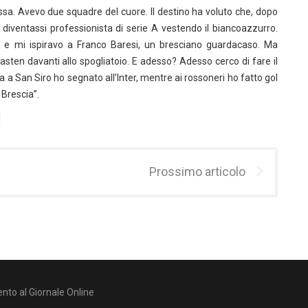
ssa. Avevo due squadre del cuore. Il destino ha voluto che, dopo
 diventassi professionista di serie A vestendo il biancoazzurro.
e e mi ispiravo a Franco Baresi, un bresciano guardacaso. Ma
en davanti allo spogliatoio. E adesso? Adesso cerco di fare il
 a San Siro ho segnato all’Inter, mentre ai rossoneri ho fatto gol
 Brescia”.
]
Prossimo articolo
nto al Giornale Online