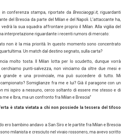
ni in conferenza stampa, riportate da
Bresciaoggi.it
, riguardanti
ante del Brescia da parte del Milan e del Napoli. L’attaccante ha,
drà la sua squadra affrontare proprio il Milan. Alla vigilia del
na interpretazione riguardante i recenti rumors di mercato:
ato non è la mia priorità. In questo momento sono concentrato
la quartultima. Un match dal destino segnato, sulla carta?
cia molto tosta. Il Milan lotta per lo scudetto, dunque vorrà
oi cerchiamo punti-salvezza, non vinciamo da oltre due mesi e
a grande e una provinciale, ma può succedere di tutto. Mi
o campionato? Somiglianze fra me e lui? Già il paragone con un
n mi ispiro a nessuno, cerco soltanto di essere me stesso e di
a me e Ibra, ma un confronto fra Milan e Brescia”
erta è stata vietata a chi non possiede la tessera del tifoso
ero bambino andavo a San Siro e le partite fra Milan e Brescia
sono milanista e cresciuto nel vivaio rossonero, ma avevo scritto