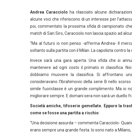
Andrea Caracciolo
ha rilasciato alcune dichiarazio
alcune voci che riferiscono di un interesse per l’attacc
poi, commentato la prossima sfida di campionato che ve
match di San Siro, Caracciolo non lascia spazio ad alcu
“Ma al futuro io non penso -afferma Andrea- Il merc
soltanto sulla partita con il Milan. La capolista contro 
Invece sarà una gara aperta. Una sfida che si annun
mantenere ad ogni costo il primato in classifica. N
dobbiamo muovere la classifica. Si affrontano un
consideravano l’Ibrahimovic della serie B nello scors
simile fuoriclasse è un grande complimento. Ma io no
migliorare sempre. E domani sera non sarà un duello fr
Società amiche, tifoserie gemellate. Eppure la trasf
come se fosse una partita a rischio
:
“Una decisione assurda – commenta Caracciolo- Quando 
erano sempre una grande festa. Io sono nato a Milano, 