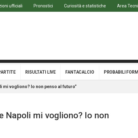
oni ufficiali
Pronostici
Curiosità e statistiche
Area Tecn
PARTITE
RISULTATI LIVE
FANTACALCIO
PROBABILI FOR
i mi vogliono? Io non penso al futuro”
 e Napoli mi vogliono? Io non