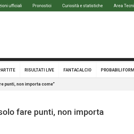
oni ufficiali
Pronostici
Curiosità e statistiche
Area Tecn
PARTITE
RISULTATI LIVE
FANTACALCIO
PROBABILI FOR
re punti, non importa come”
solo fare punti, non importa