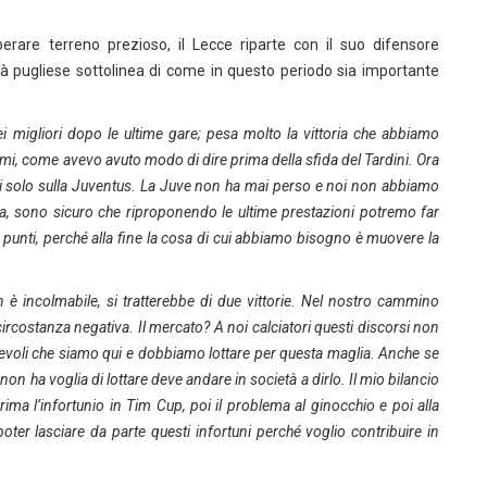
cuperare terreno prezioso, il Lecce riparte con il suo difensore
età pugliese sottolinea di come in questo periodo sia importante
 migliori dopo le ultime gare; pesa molto la vittoria che abbiamo
imi, come avevo avuto modo di dire prima della sfida del Tardini. Ora
ci solo sulla Juventus. La Juve non ha mai perso e noi non abbiamo
a, sono sicuro che riproponendo le ultime prestazioni potremo far
 punti, perché alla fine la cosa di cui abbiamo bisogno è muovere la
non è incolmabile, si tratterebbe di due vittorie. Nel nostro cammino
ostanza negativa. Il mercato? A noi calciatori questi discorsi non
evoli che siamo qui e dobbiamo lottare per questa maglia. Anche se
on ha voglia di lottare deve andare in società a dirlo. Il mio bilancio
ma l’infortunio in Tim Cup, poi il problema al ginocchio e poi alla
ter lasciare da parte questi infortuni perché voglio contribuire in