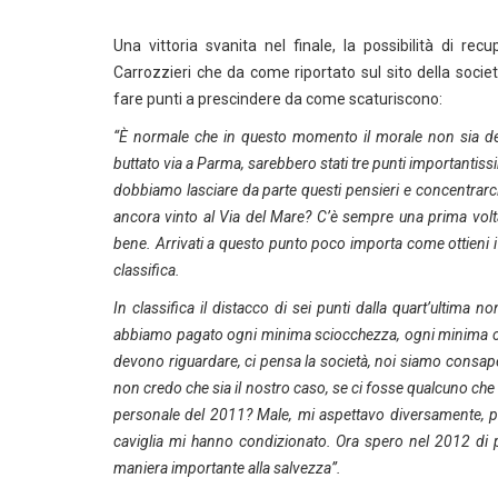
Una vittoria svanita nel finale, la possibilità di re
Carrozzieri che da come riportato sul sito della soci
fare punti a prescindere da come scaturiscono:
“È normale che in questo momento il morale non sia dei
buttato via a Parma, sarebbero stati tre punti importantiss
dobbiamo lasciare da parte questi pensieri e concentrar
ancora vinto al Via del Mare? C’è sempre una prima volt
bene. Arrivati a questo punto poco importa come ottieni i
classifica.
In classifica il distacco di sei punti dalla quart’ultima 
abbiamo pagato ogni minima sciocchezza, ogni minima circ
devono riguardare, ci pensa la società, noi siamo consap
non credo che sia il nostro caso, se ci fosse qualcuno che n
personale del 2011? Male, mi aspettavo diversamente, pri
caviglia mi hanno condizionato. Ora spero nel 2012 di po
maniera importante alla salvezza”.