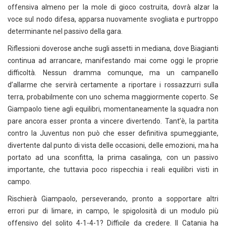
offensiva almeno per la mole di gioco costruita, dovrà alzar la
voce sul nodo difesa, apparsa nuovamente svogliata e purtroppo
determinante nel passivo della gara.
Riflessioni doverose anche sugli assetti in mediana, dove Biagianti
continua ad arrancare, manifestando mai come oggi le proprie
difficoltà. Nessun dramma comunque, ma un campanello
d’allarme che servirà certamente a riportare i rossazzurri sulla
terra, probabilmente con uno schema maggiormente coperto. Se
Giampaolo tiene agli equilibri, momentaneamente la squadra non
pare ancora esser pronta a vincere divertendo. Tant’è, la partita
contro la Juventus non può che esser definitiva spumeggiante,
divertente dal punto di vista delle occasioni, delle emozioni, ma ha
portato ad una sconfitta, la prima casalinga, con un passivo
importante, che tuttavia poco rispecchia i reali equilibri visti in
campo.
Rischierà Giampaolo, perseverando, pronto a sopportare altri
errori pur di limare, in campo, le spigolosità di un modulo più
offensivo del solito 4-1-4-1? Difficile da credere. Il Catania ha