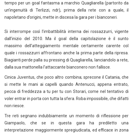
tempo per un goal fantasma a marchio Quagliarella (partorito da
un’ingenuità di Terlizzi, ndr), prima della rete con a quale, il
napoletano d’origini, mette in discesa la gara per i bianconeri.
Si interrompe così l’imbattibilità interna dei rossazzurri, vigente
dall’inizio del 2010. Ma il goal della capitolazione è il sunto
massimo dell’atteggiamento mentale certamente carente col
quale i rossazzurri affrontano anche la prima parte della ripresa.
Biagianti perde palla su pressing di Quagliarella, lanciandolo a rete,
dalla sua mattonella l’attaccante bianconero non fallisce.
Cinica Juventus, che poco altro combina; sprecone il Catania, che
si mette le mani ai capelli quando Antenucci, appena entrato,
pecca di freddezza a tu per tu con Storari, come nel tentativo di
voler entrar in porta con tutta la sfera. Roba impossibile, che difatti
non riesce.
Tre reti segnano indubbiamente un momento di riflessione per
Giampaolo, che se in questa gara ha prediletto una
interpretazione maggiormente spregiudicata, ed efficace in zona