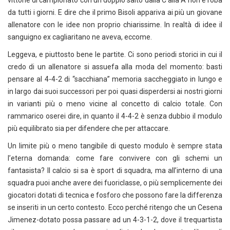
vittorie di campionato con un doppio salto dalla C alla A non è roba
da tutti i giorni. E dire che il primo Bisoli appariva ai più un giovane
allenatore con le idee non proprio chiarissime. In realtà di idee il
sanguigno ex cagliaritano ne aveva, eccome.
Leggeva, e piuttosto bene le partite. Ci sono periodi storici in cui il
credo di un allenatore si assuefa alla moda del momento: basti
pensare al 4-4-2 di “sacchiana” memoria saccheggiato in lungo e
in largo dai suoi successori per poi quasi disperdersi ai nostri giorni
in varianti più o meno vicine al concetto di calcio totale. Con
rammarico oserei dire, in quanto il 4-4-2 è senza dubbio il modulo
più equilibrato sia per difendere che per attaccare.
Un limite più o meno tangibile di questo modulo è sempre stata
l’eterna domanda: come fare convivere con gli schemi un
fantasista? Il calcio si sa è sport di squadra, ma all’interno di una
squadra puoi anche avere dei fuoriclasse, o più semplicemente dei
giocatori dotati di tecnica e fosforo che possono fare la differenza
se inseriti in un certo contesto. Ecco perché ritengo che un Cesena
Jimenez-dotato possa passare ad un 4-3-1-2, dove il trequartista