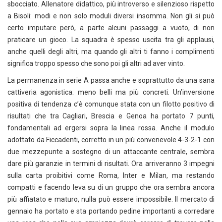
sbocciato. Allenatore didattico, più introverso e silenzioso rispetto
a Bisoli: modi e non solo moduli diversi insomma. Non gli si può
certo imputare però, a parte alcuni passaggi a vuoto, di non
praticare un gioco. La squadra è spesso uscita tra gli applausi,
anche quelli degli altri, ma quando gli altri ti fanno i complimenti
significa troppo spesso che sono poi gli altri ad aver vinto.
La permanenza in serie A passa anche e soprattutto da una sana
cattiveria agonistica: meno belli ma più concreti. Un’inversione
positiva di tendenza c’è comunque stata con un filotto positivo di
risultati che tra Cagliari, Brescia e Genoa ha portato 7 punti,
fondamentali ad ergersi sopra la linea rossa. Anche il modulo
adottato da Ficcadenti, corretto in un più convenevole 4-3-2-1 con
due mezzepunte a sostegno di un attaccante centrale, sembra
dare più garanzie in termini di risultati. Ora arriveranno 3 impegni
sulla carta proibitivi come Roma, Inter e Milan, ma restando
compatti e facendo leva su di un gruppo che ora sembra ancora
più affiatato e maturo, nulla può essere impossibile. Il mercato di
gennaio ha portato e sta portando pedine importanti a corredare