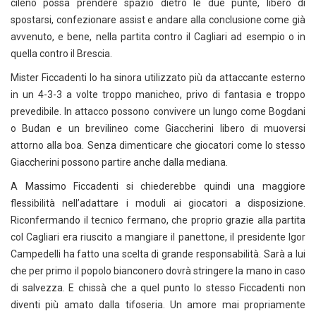
cileno possa prendere spazio dietro le due punte, libero di
spostarsi, confezionare assist e andare alla conclusione come già
avvenuto, e bene, nella partita contro il Cagliari ad esempio o in
quella contro il Brescia.
Mister Ficcadenti lo ha sinora utilizzato più da attaccante esterno
in un 4-3-3 a volte troppo manicheo, privo di fantasia e troppo
prevedibile. In attacco possono convivere un lungo come Bogdani
o Budan e un brevilineo come Giaccherini libero di muoversi
attorno alla boa. Senza dimenticare che giocatori come lo stesso
Giaccherini possono partire anche dalla mediana.
A Massimo Ficcadenti si chiederebbe quindi una maggiore
flessibilità nell’adattare i moduli ai giocatori a disposizione.
Riconfermando il tecnico fermano, che proprio grazie alla partita
col Cagliari era riuscito a mangiare il panettone, il presidente Igor
Campedelli ha fatto una scelta di grande responsabilità. Sarà a lui
che per primo il popolo bianconero dovrà stringere la mano in caso
di salvezza. E chissà che a quel punto lo stesso Ficcadenti non
diventi più amato dalla tifoseria. Un amore mai propriamente