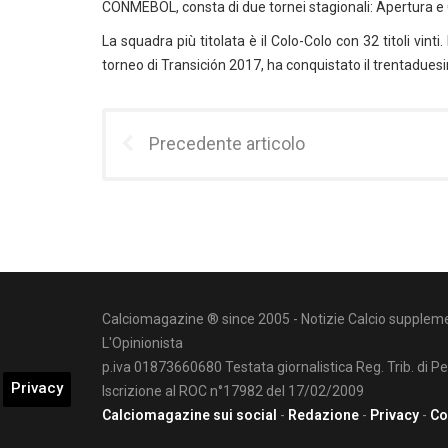
CONMEBOL, consta di due tornei stagionali: Apertura e
La squadra più titolata è il Colo-Colo con 32 titoli vinti
torneo di Transición 2017, ha conquistato il trentaduesim
Precedente articolo
Calciomagazine ® since 2005 - Notizie Calcio suppleme
L'Opinionista
p.iva 01873660680 Testata giornalistica Reg. Trib. di P
Privacy
Iscrizione al ROC n°17982 del 17/02/2009
Calciomagazine sui social
-
Redazione
-
Privacy
-
Co