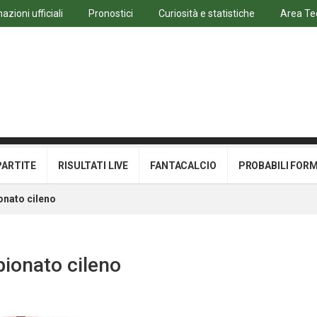
azioni ufficiali
Pronostici
Curiosità e statistiche
Area Te
PARTITE
RISULTATI LIVE
FANTACALCIO
PROBABILI FOR
ionato cileno
pionato cileno