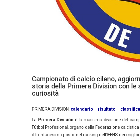
Campionato di calcio cileno, aggior
storia della Primera Division con le 
curiosità
PRIMERA DIVISION:
calendario
–
risultato
–
classific
La
Primera División
è la massima divisione del campi
Fútbol Profesional, organo della Federazione calcistica
il trentunesimo posto nel ranking dell’IFFHS dei migl