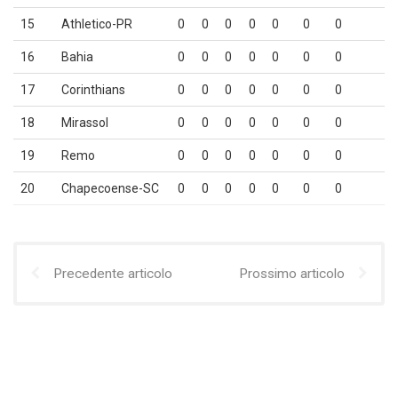
15
Athletico-PR
0
0
0
0
0
0
0
16
Bahia
0
0
0
0
0
0
0
17
Corinthians
0
0
0
0
0
0
0
18
Mirassol
0
0
0
0
0
0
0
19
Remo
0
0
0
0
0
0
0
20
Chapecoense-SC
0
0
0
0
0
0
0
Precedente articolo
Prossimo articolo