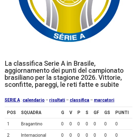
La classifica Serie A in Brasile,
aggiornamento dei punti del campionato
brasiliano per la stagione 2026. Vittorie,
sconfitte, pareggi, le reti fatte e subite
SERIE A
:
calendario
–
risultati
–
classifica
–
marcatori
POS
SQUADRA
G
V
P
S
GF
GS
PUNTI
1
Bragantino
0
0
0
0
0
0
0
2
Internacional
0
0
0
0
0
0
0