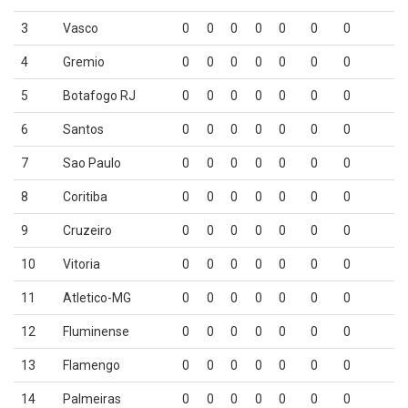
3
Vasco
0
0
0
0
0
0
0
4
Gremio
0
0
0
0
0
0
0
5
Botafogo RJ
0
0
0
0
0
0
0
6
Santos
0
0
0
0
0
0
0
7
Sao Paulo
0
0
0
0
0
0
0
8
Coritiba
0
0
0
0
0
0
0
9
Cruzeiro
0
0
0
0
0
0
0
10
Vitoria
0
0
0
0
0
0
0
11
Atletico-MG
0
0
0
0
0
0
0
12
Fluminense
0
0
0
0
0
0
0
13
Flamengo
0
0
0
0
0
0
0
14
Palmeiras
0
0
0
0
0
0
0