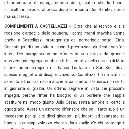
riferimento, è il festeggiamento dei giocatori che lo hanno
coinvolto in calorosi abbracci dopo la rimonta. Con Benitez non è
mai successo.
COMPLIMENTI A CASTELLAZZI –
Oltre che al tecnico e alla
reazione d’orgoglio della squadra, i complimenti stavolta vanno
anche a Castellazzi, protagonista del pomeriggio sotto l’Etna.
Criticato più di una volta a causa di prestazioni giudicate non ‘da
Inter’, l’ex sampdoriano ha sfoderato una prova da grande,
intervenendo egregiamente su tutti i tentativi nella ripresa di Maxi
Lopez, autentica spina nel fianco. Lontano da San Siro, dove
spesso è oggetto di disapprovazione, Castellazzi ha ritrovato la
serenità e l’ha trasmessa anche al pacchetto difensivo, non certo
in giornata di grazia. Un ottimo segnale in vista dei prossimi
impegni, perché l’Inter ha bisogno di un portiere che sappia
sostituire nel modo giusto Julio Cesar, senza ambire di certo a
eguagliarlo. Avere un estremo difensore che sa il fatto suo è un
toccasana per gli altri dieci giocatori, più indotti ad avanzare se
hanno la consapevolezza che alle loro spalle c’è chi protegge il