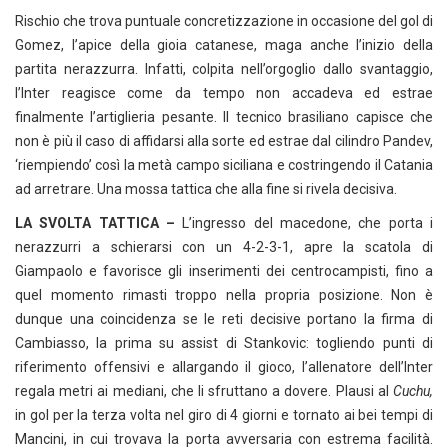
Rischio che trova puntuale concretizzazione in occasione del gol di
Gomez, l’apice della gioia catanese, maga anche l’inizio della
partita nerazzurra. Infatti, colpita nell’orgoglio dallo svantaggio,
l’Inter reagisce come da tempo non accadeva ed estrae
finalmente l’artiglieria pesante. Il tecnico brasiliano capisce che
non è più il caso di affidarsi alla sorte ed estrae dal cilindro Pandev,
‘riempiendo’ così la metà campo siciliana e costringendo il Catania
ad arretrare. Una mossa tattica che alla fine si rivela decisiva.
LA SVOLTA TATTICA –
L’ingresso del macedone, che porta i
nerazzurri a schierarsi con un 4-2-3-1, apre la scatola di
Giampaolo e favorisce gli inserimenti dei centrocampisti, fino a
quel momento rimasti troppo nella propria posizione. Non è
dunque una coincidenza se le reti decisive portano la firma di
Cambiasso, la prima su assist di Stankovic: togliendo punti di
riferimento offensivi e allargando il gioco, l’allenatore dell’Inter
regala metri ai mediani, che li sfruttano a dovere. Plausi al
Cuchu,
in gol per la terza volta nel giro di 4 giorni e tornato ai bei tempi di
Mancini, in cui trovava la porta avversaria con estrema facilità.