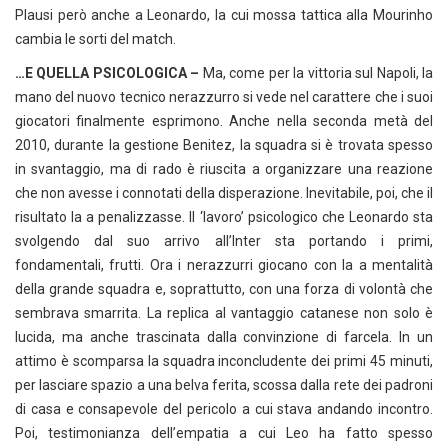
Plausi però anche a Leonardo, la cui mossa tattica alla Mourinho
cambia le sorti del match.
…E QUELLA PSICOLOGICA –
Ma, come per la vittoria sul Napoli, la
mano del nuovo tecnico nerazzurro si vede nel carattere che i suoi
giocatori finalmente esprimono. Anche nella seconda metà del
2010, durante la gestione Benitez, la squadra si è trovata spesso
in svantaggio, ma di rado è riuscita a organizzare una reazione
che non avesse i connotati della disperazione. Inevitabile, poi, che il
risultato la a penalizzasse. Il ‘lavoro’ psicologico che Leonardo sta
svolgendo dal suo arrivo all’Inter sta portando i primi,
fondamentali, frutti. Ora i nerazzurri giocano con la a mentalità
della grande squadra e, soprattutto, con una forza di volontà che
sembrava smarrita. La replica al vantaggio catanese non solo è
lucida, ma anche trascinata dalla convinzione di farcela. In un
attimo è scomparsa la squadra inconcludente dei primi 45 minuti,
per lasciare spazio a una belva ferita, scossa dalla rete dei padroni
di casa e consapevole del pericolo a cui stava andando incontro.
Poi, testimonianza dell’empatia a cui Leo ha fatto spesso