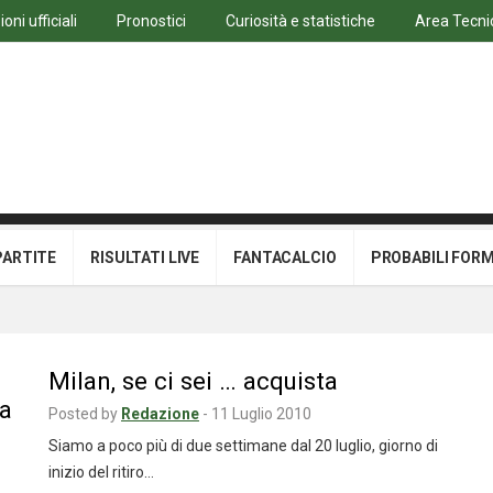
ni ufficiali
Pronostici
Curiosità e statistiche
Area Tecni
PARTITE
RISULTATI LIVE
FANTACALCIO
PROBABILI FOR
Milan, se ci sei … acquista
va
Posted by
Redazione
-
11 Luglio 2010
Siamo a poco più di due settimane dal 20 luglio, giorno di
inizio del ritiro…