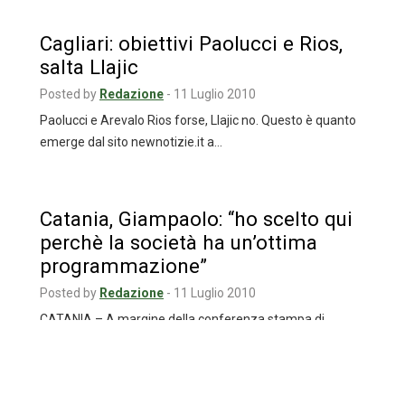
Cagliari: obiettivi Paolucci e Rios,
salta Llajic
Posted by
Redazione
-
11 Luglio 2010
Paolucci e Arevalo Rios forse, Llajic no. Questo è quanto
emerge dal sito newnotizie.it a…
Catania, Giampaolo: “ho scelto qui
perchè la società ha un’ottima
programmazione”
Posted by
Redazione
-
11 Luglio 2010
CATANIA – A margine della conferenza stampa di
presentazione della squadra, svoltasi presso l’Aula
Magna…