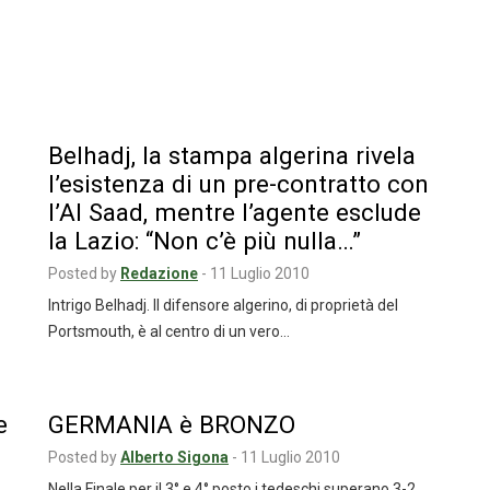
Belhadj, la stampa algerina rivela
l’esistenza di un pre-contratto con
l’Al Saad, mentre l’agente esclude
la Lazio: “Non c’è più nulla…”
Posted by
Redazione
-
11 Luglio 2010
Intrigo Belhadj. Il difensore algerino, di proprietà del
Portsmouth, è al centro di un vero…
e
GERMANIA è BRONZO
Posted by
Alberto Sigona
-
11 Luglio 2010
Nella Finale per il 3° e 4° posto i tedeschi superano 3-2