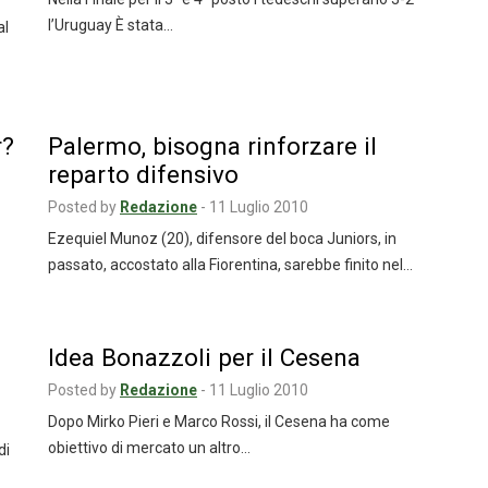
l’Uruguay È stata…
al
r?
Palermo, bisogna rinforzare il
reparto difensivo
Posted by
Redazione
-
11 Luglio 2010
Ezequiel Munoz (20), difensore del boca Juniors, in
passato, accostato alla Fiorentina, sarebbe finito nel…
Idea Bonazzoli per il Cesena
Posted by
Redazione
-
11 Luglio 2010
Dopo Mirko Pieri e Marco Rossi, il Cesena ha come
obiettivo di mercato un altro…
di