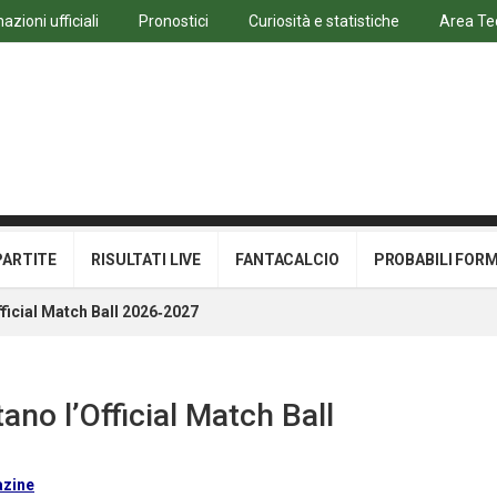
azioni ufficiali
Pronostici
Curiosità e statistiche
Area Te
PARTITE
RISULTATI LIVE
FANTACALCIO
PROBABILI FOR
ficial Match Ball 2026‑2027
ano l’Official Match Ball
azine