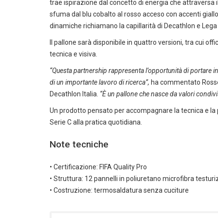
trae ispirazione dal concetto di energia che attraversa il
sfuma dal blu cobalto al rosso acceso con accenti gial
dinamiche richiamano la capillarità di Decathlon e Lega
Il pallone sarà disponibile in quattro versioni, tra cui o
tecnica e visiva.
“Questa partnership rappresenta l’opportunità di portare in
di un importante lavoro di ricerca”,
ha commentato Rossel
Decathlon Italia.
“È un pallone che nasce da valori condivi
Un prodotto pensato per accompagnare la tecnica e la pe
Serie C alla pratica quotidiana.
Note tecniche
• Certificazione: FIFA Quality Pro
• Struttura: 12 pannelli in poliuretano microfibra testur
• Costruzione: termosaldatura senza cuciture