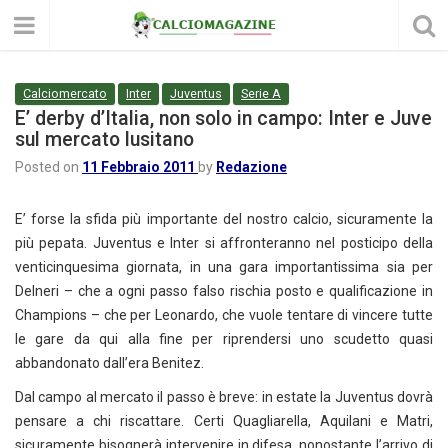
Calciomercato
Inter
Juventus
Serie A
E’ derby d’Italia, non solo in campo: Inter e Juve
sul mercato lusitano
Posted on
11 Febbraio 2011
by
Redazione
E’ forse la sfida più importante del nostro calcio, sicuramente la
più pepata. Juventus e Inter si affronteranno nel posticipo della
venticinquesima giornata, in una gara importantissima sia per
Delneri – che a ogni passo falso rischia posto e qualificazione in
Champions – che per Leonardo, che vuole tentare di vincere tutte
le gare da qui alla fine per riprendersi uno scudetto quasi
abbandonato dall’era Benitez.
Dal campo al mercato il passo è breve: in estate la Juventus dovrà
pensare a chi riscattare. Certi Quagliarella, Aquilani e Matri,
sicuramente bisognerà intervenire in difesa, nonostante l’arrivo di