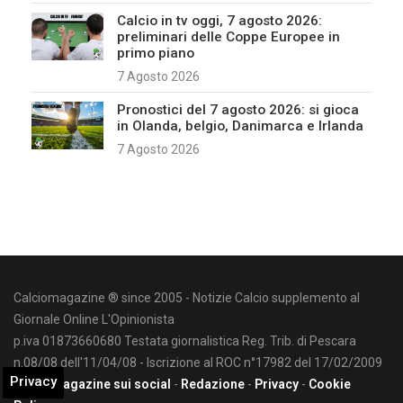
Calcio in tv oggi, 7 agosto 2026:
preliminari delle Coppe Europee in
primo piano
7 Agosto 2026
Pronostici del 7 agosto 2026: si gioca
in Olanda, belgio, Danimarca e Irlanda
7 Agosto 2026
Calciomagazine ® since 2005 - Notizie Calcio supplemento al
Giornale Online L'Opinionista
p.iva 01873660680 Testata giornalistica Reg. Trib. di Pescara
n.08/08 dell'11/04/08 - Iscrizione al ROC n°17982 del 17/02/2009
Privacy
Calciomagazine sui social
-
Redazione
-
Privacy
-
Cookie