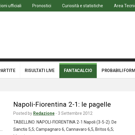
oni ufficiali
Pronostici
Curiosità e statistiche
Area Tecni
PARTITE
RISULTATI LIVE
FANTACALCIO
PROBABILI FOR
Napoli-Fiorentina 2-1: le pagelle
Posted by
Redazione
-
3 Settembre 2012
TABELLINO: NAPOLI-FIORENTINA 2-1 Napoli (3-5-2): De
;…
Sanctis 5,5; Campagnaro 6, Cannavaro 6,5, Britos 6,5;