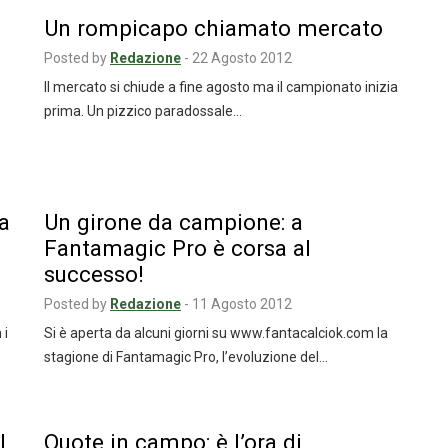
Un rompicapo chiamato mercato
Posted by
Redazione
-
22 Agosto 2012
Il mercato si chiude a fine agosto ma il campionato inizia
prima. Un pizzico paradossale…
da
Un girone da campione: a
Fantamagic Pro è corsa al
successo!
Posted by
Redazione
-
11 Agosto 2012
 i
Si è aperta da alcuni giorni su www.fantacalciok.com la
stagione di Fantamagic Pro, l’evoluzione del…
l
Quote in campo: è l’ora di