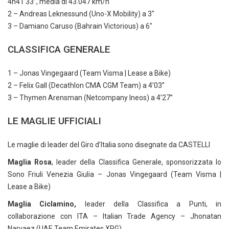
4h41’33”, media di 43.047 km/h
2 – Andreas Leknessund (Uno-X Mobility) a 3″
3 – Damiano Caruso (Bahrain Victorious) a 6″
CLASSIFICA GENERALE
1 – Jonas Vingegaard (Team Visma | Lease a Bike)
2 – Felix Gall (Decathlon CMA CGM Team) a 4’03”
3 – Thymen Arensman (Netcompany Ineos) a 4’27”
LE MAGLIE UFFICIALI
Le maglie di leader del Giro d’Italia sono disegnate da CASTELLI
Maglia Rosa
, leader della Classifica Generale, sponsorizzata Io
Sono Friuli Venezia Giulia – Jonas Vingegaard (Team Visma |
Lease a Bike)
Maglia Ciclamino,
leader della Classifica a Punti, in
collaborazione con ITA – Italian Trade Agency – Jhonatan
Narvaez (UAE Team Emirates XRG)