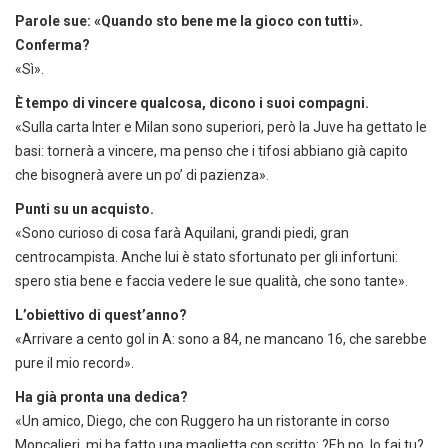
Parole sue: «Quando sto bene me la gioco con tutti».
Conferma?
«Sì».
È tempo di vincere qualcosa, dicono i suoi compagni.
«Sulla carta Inter e Milan sono superiori, però la Juve ha gettato le
basi: tornerà a vincere, ma penso che i tifosi abbiano già capito
che bisognerà avere un po’ di pazienza».
Punti su un acquisto.
«Sono curioso di cosa farà Aquilani, grandi piedi, gran
centrocampista. Anche lui è stato sfortunato per gli infortuni:
spero stia bene e faccia vedere le sue qualità, che sono tante».
L’obiettivo di quest’anno?
«Arrivare a cento gol in A: sono a 84, ne mancano 16, che sarebbe
pure il mio record».
Ha già pronta una dedica?
«Un amico, Diego, che con Ruggero ha un ristorante in corso
Moncalieri, mi ha fatto una maglietta con scritto: ?Eh no, lo fai tu?,