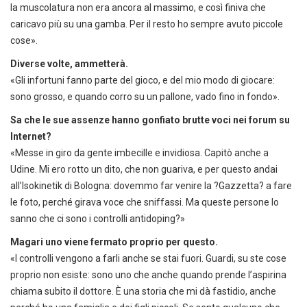
la muscolatura non era ancora al massimo, e così finiva che
caricavo più su una gamba. Per il resto ho sempre avuto piccole
cose».
Diverse volte, ammetterà.
«Gli infortuni fanno parte del gioco, e del mio modo di giocare:
sono grosso, e quando corro su un pallone, vado fino in fondo».
Sa che le sue assenze hanno gonfiato brutte voci nei forum su
Internet?
«Messe in giro da gente imbecille e invidiosa. Capitò anche a
Udine. Mi ero rotto un dito, che non guariva, e per questo andai
all’Isokinetik di Bologna: dovemmo far venire la ?Gazzetta? a fare
le foto, perché girava voce che sniffassi. Ma queste persone lo
sanno che ci sono i controlli antidoping?»
Magari uno viene fermato proprio per questo.
«I controlli vengono a farli anche se stai fuori. Guardi, su ste cose
proprio non esiste: sono uno che anche quando prende l’aspirina
chiama subito il dottore. È una storia che mi dà fastidio, anche