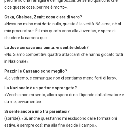
perché ho una famiglia e dei figli piccoli. Se sento qualcuno che
dice queste cose, per me è morto».
Cska, Chelsea, Zenit: cosa c’era di vero?
«Nessuno mi ha mai detto nulla, questa è la verità. Né a me, né al
mio procuratore. È il mio quarto anno alla Juventus, e spero di
chiudere la carriera qui».
La Juve cercava una punta: vi sentite deboli?
«No. Siamo competitivi, quattro attaccanti che hanno giocato tutti
in Nazionale».
Pazzini e Cassano sono meglio?
«Lo vedremo, e comunque non ci sentiamo meno forti di loro».
La Nazionale è un portone sprangato?
«Vecchio non mi sento, allora spero di no. Dipende dall’allenatore e
da me, ovviamente».
Si sente ancora uno tra parentesi?
(sorride). «Sì, anche quest’anno mi escludono dalle formazioni
estive, è sempre così: ma alla fine decide il campo».