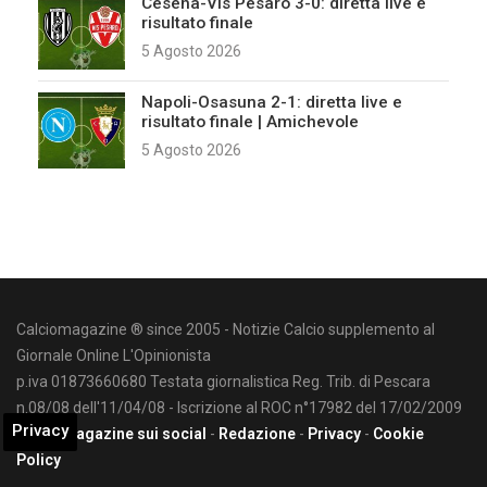
Cesena-Vis Pesaro 3-0: diretta live e
risultato finale
5 Agosto 2026
Napoli-Osasuna 2-1: diretta live e
risultato finale | Amichevole
5 Agosto 2026
Calciomagazine ® since 2005 - Notizie Calcio supplemento al
Giornale Online L'Opinionista
p.iva 01873660680 Testata giornalistica Reg. Trib. di Pescara
n.08/08 dell'11/04/08 - Iscrizione al ROC n°17982 del 17/02/2009
Privacy
Calciomagazine sui social
-
Redazione
-
Privacy
-
Cookie
Policy