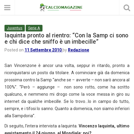
Juventus
Serie A
Iaquinta pronto al rientro: “Con la Samp ci sono
e chi dice che sniffo è un imbecille”
Posted on
11 Settembre 2010
by
Redazione
San Vincenzone è ancor una volta, seppur in ritardo, pronto a
riconquistarsi un posto da titolare. A cominciare già da domenica
prossima contro la Samp “anche se – avverte – non sarò ancora al
100%”. “Però – aggiunge – non sono rotto, come ha scritto
qualcuno, e nemmeno mi drogo come la voce messa in giro su
internet da qualche imbecille. Se lo trovo…Io in campo do tutto,
sempre, e i tifosi lo sanno. Quanto a domenica, non siamo inferiori
alla Sampdoria”.
Di seguito, l’intera intervista a Iaquinta.
Vincenzo Iaquinta, ultimo
avvistamento il 24 giugno, al Mondia
le: poi?