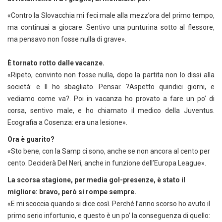
«Contro la Slovacchia mi feci male alla mezz’ora del primo tempo,
ma continuai a giocare. Sentivo una punturina sotto al flessore,
ma pensavo non fosse nulla di grave».
È tornato rotto dalle vacanze.
«Ripeto, convinto non fosse nulla, dopo la partita non lo dissi alla
società: e lì ho sbagliato. Pensai: ?Aspetto quindici giorni, e
vediamo come va?. Poi in vacanza ho provato a fare un po’ di
corsa, sentivo male, e ho chiamato il medico della Juventus.
Ecografia a Cosenza: era una lesione».
Ora è guarito?
«Sto bene, con la Samp ci sono, anche se non ancora al cento per
cento. Deciderà Del Neri, anche in funzione dell’Europa League».
La scorsa stagione, per media gol-presenze, è stato il
migliore: bravo, però si rompe sempre.
«E mi scoccia quando si dice così. Perché l’anno scorso ho avuto il
primo serio infortunio, e questo è un po’ la conseguenza di quello: