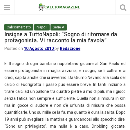
Calciomercato
Napoli
Serie A
Insigne a TuttoNapoli: “Sogno di ritornare da
protagonista. Vi racconto la mia favola”
Posted on
10 Agosto 2010
by
Redazione
E’ Il sogno di ogni bambino napoletano giocare al San Paolo ed
essere protagonista in maglia azzurra, e i sogni, se li coltivi e ci
credi, capita anche che si avverino. Da Grumo Nevano alla scala del
calcio di Fuorigrotta il passo può essere breve. In tanti iniziano a
tirare calci ad un pallone tra quattro pietre a mò di pali, ma il gioco
senza fatica non sempre è sufficiente. Quella non si misura in km
ma in gocce di sudore e non c’è un’unità di misura che possa
quantificarle. Uno su mille ce la fa, ma quanto è dura la salita. Dopo
19 anni può svegliarsi la mattina e guardandosi allo specchio dire:
“Sono un privilegiato”, ma nulla è a caso. Dribbling, giocate,