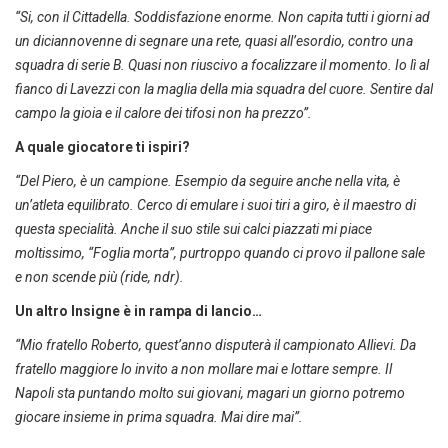
“Si, con il Cittadella. Soddisfazione enorme. Non capita tutti i giorni ad
un diciannovenne di segnare una rete, quasi all’esordio, contro una
squadra di serie B. Quasi non riuscivo a focalizzare il momento. Io lì al
fianco di Lavezzi con la maglia della mia squadra del cuore. Sentire dal
campo la gioia e il calore dei tifosi non ha prezzo”.
A quale giocatore ti ispiri?
“Del Piero, è un campione. Esempio da seguire anche nella vita, è
un’atleta equilibrato. Cerco di emulare i suoi tiri a giro, è il maestro di
questa specialità. Anche il suo stile sui calci piazzati mi piace
moltissimo, “Foglia morta”, purtroppo quando ci provo il pallone sale
e non scende più (ride, ndr).
Un altro Insigne è in rampa di lancio…
“Mio fratello Roberto, quest’anno disputerà il campionato Allievi. Da
fratello maggiore lo invito a non mollare mai e lottare sempre. Il
Napoli sta puntando molto sui giovani, magari un giorno potremo
giocare insieme in prima squadra. Mai dire mai”.