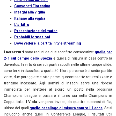
Convocati Fiorentina
Inzaghi alla vigilia
Italiano alla vigilia
L’arbitro
Presentazione del match
Probabili formazioni
Dove vedere la partita in tv e streaming
I nerazzurri
sono reduci da due sconfitte consecutive:
quella per
2-1 sul campo dello Spezia
e quella di misura in casa contro la
Juventus. In virtù di sei soli punti raccolti nelle ultime cinque sfide,
sono terzi in classifica, a quota 50. Il loro percorso é di sedici partite
vinte, due pareggiate e otto perse, quarantasette reti realizzate e
trentuno incassate. Agli uomini di Inzaghi serve una ripresa
immediata per mettere al sicuro un posto nella prossima
Champions League e passare il turno sia nella Champions in
Coppa Italia.
I Viola
vengono, invece, da quattro successi di fila,
ultimo dei quali
quello casalingo di misura contro il Lecce
. Se si
includono anche quelli in Conferenxe League, i risultati utili