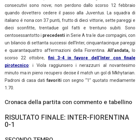
consecutivi sono nove; non perdono dallo scorso 12 febbraio
quando dovettero cedere il passo alla Juventus. La squadra di
italiano é nona con 37 punti, frutto di dieci vittorie, sette pareggi e
dieci sconfitte, trentadue gol fatti e trentuno subiti. Sono
centosessantotto i
precedenti
in Serie A tra le due compagini, con
un bilancio di settanta successi dell’Inter, cinquantacinque pareggi
e quarantaquattro affermazioni della Fiorentina.
All’andata,
lo
scorso 22 ottobre,
finì 3-4 in favore dell’Inter con finale
pirotecnico
: i Viola raggiunsero i nerazzurri al novantesimo
minuto ma in pieno recupero decise il match un gol di Mkhytarian.
Padroni di casa dati
favoriti
con segno “1” quotato mediamente
1.70.
Cronaca della partita con commento e tabellino
RISULTATO FINALE: INTER-FIORENTINA
0-1
SECONDO TEMPO