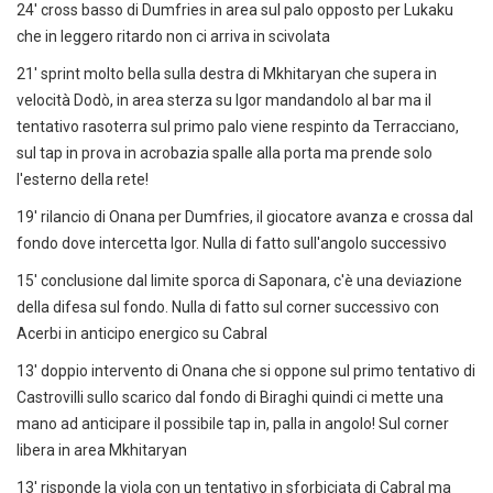
24' cross basso di Dumfries in area sul palo opposto per Lukaku
che in leggero ritardo non ci arriva in scivolata
21' sprint molto bella sulla destra di Mkhitaryan che supera in
velocità Dodò, in area sterza su Igor mandandolo al bar ma il
tentativo rasoterra sul primo palo viene respinto da Terracciano,
sul tap in prova in acrobazia spalle alla porta ma prende solo
l'esterno della rete!
19' rilancio di Onana per Dumfries, il giocatore avanza e crossa dal
fondo dove intercetta Igor. Nulla di fatto sull'angolo successivo
15' conclusione dal limite sporca di Saponara, c'è una deviazione
della difesa sul fondo. Nulla di fatto sul corner successivo con
Acerbi in anticipo energico su Cabral
13' doppio intervento di Onana che si oppone sul primo tentativo di
Castrovilli sullo scarico dal fondo di Biraghi quindi ci mette una
mano ad anticipare il possibile tap in, palla in angolo! Sul corner
libera in area Mkhitaryan
13' risponde la viola con un tentativo in sforbiciata di Cabral ma