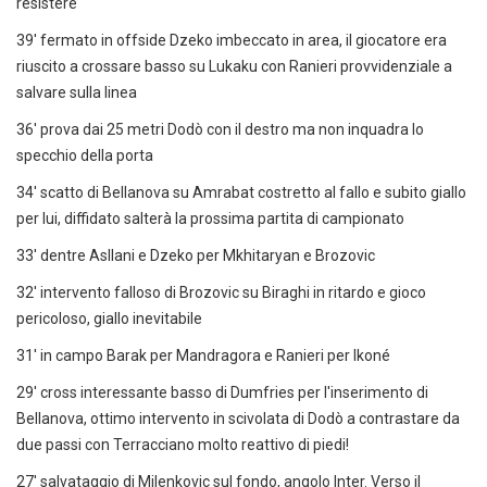
resistere
39' fermato in offside Dzeko imbeccato in area, il giocatore era
riuscito a crossare basso su Lukaku con Ranieri provvidenziale a
salvare sulla linea
36' prova dai 25 metri Dodò con il destro ma non inquadra lo
specchio della porta
34' scatto di Bellanova su Amrabat costretto al fallo e subito giallo
per lui, diffidato salterà la prossima partita di campionato
33' dentre Asllani e Dzeko per Mkhitaryan e Brozovic
32' intervento falloso di Brozovic su Biraghi in ritardo e gioco
pericoloso, giallo inevitabile
31' in campo Barak per Mandragora e Ranieri per Ikoné
29' cross interessante basso di Dumfries per l'inserimento di
Bellanova, ottimo intervento in scivolata di Dodò a contrastare da
due passi con Terracciano molto reattivo di piedi!
27' salvataggio di Milenkovic sul fondo, angolo Inter. Verso il