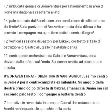
17' imbucata geniale di Bonaventura per l'inserimento in area di
Ikoné ma diagonale rasoterra a lato!
14' palo centrato dal Barella con una conclusione di collo esterno
dal limite! Sulla punizione di Brozovic murata dalla difesa ci ha
provato il compagno ma a portiere battuto centra il legno!
12' verticalizzazione di Bastoni per Lukaku costretto al fallo di
ostruzione di Castrovilli, giallo inevitabile per lui
11' contropiede orchestrato da Cabral e Bonaventura, palla
deviata dalla difesa sul fondo. Sul corner svetta ad allontanare
Lukaku
8' BONAVENTURA! FIORENTINA IN VANTAGGIO! 55esimo centro
in Serie A per il centrocampista ex milanista. Su angolo dalla
destra primo colpo di testa di Cabral, smanaccia Onana ma sul
secondo palo lesto il compagno a buttarla dentro
7' tentativo in rovesciata in area per Cabral che ostacolato da
Acerbi non inquadra lo specchio della porta