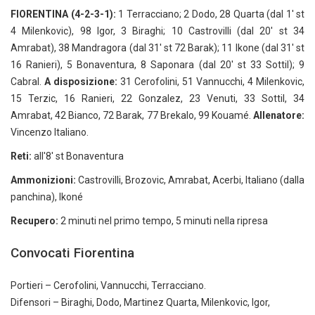
FIORENTINA (4-2-3-1):
1 Terracciano; 2 Dodo, 28 Quarta (dal 1' st
4 Milenkovic), 98 Igor, 3 Biraghi; 10 Castrovilli (dal 20' st 34
Amrabat), 38 Mandragora (dal 31' st 72 Barak); 11 Ikone (dal 31' st
16 Ranieri), 5 Bonaventura, 8 Saponara (dal 20' st 33 Sottil); 9
Cabral.
A disposizione:
31 Cerofolini, 51 Vannucchi, 4 Milenkovic,
15 Terzic, 16 Ranieri, 22 Gonzalez, 23 Venuti, 33 Sottil, 34
Amrabat, 42 Bianco, 72 Barak, 77 Brekalo, 99 Kouamé.
Allenatore:
Vincenzo Italiano.
Reti:
all'8' st Bonaventura
Ammonizioni:
Castrovilli, Brozovic, Amrabat, Acerbi, Italiano (dalla
panchina), Ikoné
Recupero:
2 minuti nel primo tempo, 5 minuti nella ripresa
Convocati Fiorentina
Portieri – Cerofolini, Vannucchi, Terracciano.
Difensori – Biraghi, Dodo, Martinez Quarta, Milenkovic, Igor,