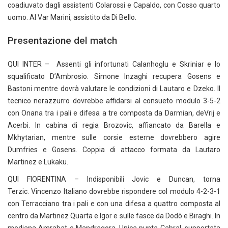
coadiuvato dagli assistenti Colarossi e Capaldo, con Cosso quarto
uomo. Al Var Marini, assistito da Di Bello.
Presentazione del match
QUI INTER – Assenti gli infortunati Calanhoglu e Skriniar e lo
squalificato D’Ambrosio. Simone Inzaghi recupera Gosens e
Bastoni mentre dovrà valutare le condizioni di Lautaro e Dzeko. Il
tecnico nerazzurro dovrebbe affidarsi al consueto modulo 3-5-2
con Onana tra i pali e difesa a tre composta da Darmian, deVrij e
Acerbi. In cabina di regia Brozovic, affiancato da Barella e
Mkhytarian, mentre sulle corsie esterne dovrebbero agire
Dumfries e Gosens. Coppia di attacco formata da Lautaro
Martinez e Lukaku.
QUI FIORENTINA – Indisponibili Jovic e Duncan, torna
Terzic. Vincenzo Italiano dovrebbe rispondere col modulo 4-2-3-1
con Terracciano tra i pali e con una difesa a quattro composta al
centro da Martinez Quarta e Igor e sulle fasce da Dodò e Biraghi. In