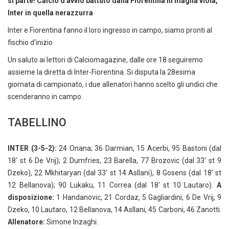
si parte! Calcio d'avvio battuto dalla Fiorentina in maglia viola,
Inter in quella nerazzurra
Inter e Fiorentina fanno il loro ingresso in campo, siamo pronti al
fischio d'inizio
Un saluto ai lettori di Calciomagazine, dalle ore 18 seguiremo
assieme la diretta di Inter-Fiorentina. Si disputa la 28esima
giornata di campionato, i due allenatori hanno scelto gli undici che
scenderanno in campo.
TABELLINO
INTER (3-5-2):
24 Onana; 36 Darmian, 15 Acerbi, 95 Bastoni (dal
18' st 6 De Vrij); 2 Dumfries, 23 Barella, 77 Brozovic (dal 33' st 9
Dzeko), 22 Mkhitaryan (dal 33' st 14 Asllani), 8 Gosens (dal 18' st
12 Bellanova); 90 Lukaku, 11 Correa (dal 18' st 10 Lautaro).
A
disposizione:
1 Handanovic, 21 Cordaz, 5 Gagliardini, 6 De Vrij, 9
Dzeko, 10 Lautaro, 12 Bellanova, 14 Asllani, 45 Carboni, 46 Zanotti.
Allenatore:
Simone Inzaghi.