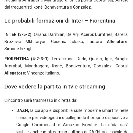
mediana Amrabat e Mandragora. Unica punta Cabral, supportata
dai trequartisti Ikoné, Bonaventura e Gonzalez.
Le probabili formazioni di Inter – Fiorentina
INTER (3-5-2):
Onana; Darmian, De Vrij, Acerbi; Dumfries, Barella,
Brozovic, Mkhitaryan, Gosens; Lukaku, Lautaro.
Allenatore:
Simone Inzaghi.
FIORENTINA (4-2-3-1)
: Terracciano; Dodo, Quarta, Igor, Biraghi;
Amrabat, Mandragora; Ikoné, Bonaventura, Gonzalez; Cabral.
Allenatore:
Vincenzo Italiano.
Dove vedere la partita in tv e streaming
L’incontro sarà trasmesso in diretta da:
DAZN,
la cui app è disponibile sulle moderne smart tv, nelle
console per videogiochi o collegando il proprio dispositivo a
Google Chromecast e Amazon Firestick. La sfida sarà
visibile anche in streaming sull’app di DAZN, accessibile da