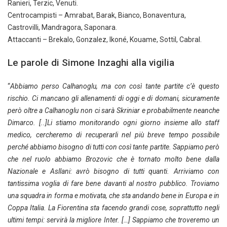
Ranieri, Terzic, Venuti.
Centrocampisti – Amrabat, Barak, Bianco, Bonaventura,
Castrovilli, Mandragora, Saponara.
Attaccanti – Brekalo, Gonzalez, Ikoné, Kouame, Sottil, Cabral.
Le parole di Simone Inzaghi alla vigilia
“
Abbiamo perso Calhanoglu, ma con così tante partite c’è questo
rischio. Ci mancano gli allenamenti di oggi e di domani, sicuramente
però oltre a Calhanoglu non ci sarà Skriniar e probabilmente neanche
Dimarco. [..]Li stiamo monitorando ogni giorno insieme allo staff
medico, cercheremo di recuperarli nel più breve tempo possibile
perché abbiamo bisogno di tutti con così tante partite. Sappiamo però
che nel ruolo abbiamo Brozovic che è tornato molto bene dalla
Nazionale e Asllani: avrò bisogno di tutti quanti. Arriviamo con
tantissima voglia di fare bene davanti al nostro pubblico. Troviamo
una squadra in forma e motivata, che sta andando bene in Europa e in
Coppa Italia. La Fiorentina sta facendo grandi cose, soprattutto negli
ultimi tempi: servirà la migliore Inter. […] Sappiamo che troveremo un