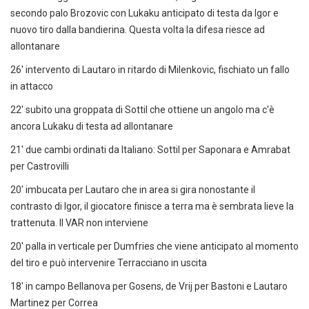
secondo palo Brozovic con Lukaku anticipato di testa da Igor e
nuovo tiro dalla bandierina. Questa volta la difesa riesce ad
allontanare
26' intervento di Lautaro in ritardo di Milenkovic, fischiato un fallo
in attacco
22' subito una groppata di Sottil che ottiene un angolo ma c'è
ancora Lukaku di testa ad allontanare
21' due cambi ordinati da Italiano: Sottil per Saponara e Amrabat
per Castrovilli
20' imbucata per Lautaro che in area si gira nonostante il
contrasto di Igor, il giocatore finisce a terra ma è sembrata lieve la
trattenuta. Il VAR non interviene
20' palla in verticale per Dumfries che viene anticipato al momento
del tiro e può intervenire Terracciano in uscita
18' in campo Bellanova per Gosens, de Vrij per Bastoni e Lautaro
Martinez per Correa