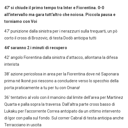
47' si chiude il primo tempo tra Inter e Fiorentina. 0-0
all'intervallo ma gara tutt'altro che noiosa. Piccola pausa e
torniamo con Voi
47' punizione dalla sinistra per i nerazzurri sulla trequarti, un pò
corto il cross di Brozovic, di testa Dodò anticipa tutti
44' saranno 2 i minuti di recupero
42' angolo Fiorentina dalla sinistra d'attacco, allontana la difesa
interista
38' azione pericolosa in area per la Fiorentina dove né Saponara
prima né Ikoné poi riescono a concludere verso lo specchio della
porta praticamente a tu per tu con Onana!
36' tentativo al volo con il mancino dal limite dell'area per Martinez
Quarta e palla sopra la traversa. Dall'altra parte cross basso di
Lukaku per l'accorrente Correa antcipato da un ottimo intervento
di Igor con palla sul fondo. Sul corner Cabral di testa anticipa anche
Terracciano in uscita