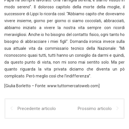
Papà ha sempre lavorato. Una famiglia serena, e siamo vissuti in
modo sereno”. Il doloroso capitolo della morte della moglie, il
successore di Lippi lo ricorda così: “Abbiamo capito che dovevamo
vivere insieme, giorno per giorno ci siamo coccolati, abbracciati,
abbiamo iniziato a vivere la nostra vita sempre con ricordi
meravigliosi. Anche io ho bisogno del contatto fisico, ogni tanto ho
bisogno di abbracciare i miei figli”. Domanda ironica invece sulla
sua attuale vita da commissario tecnico della Nazionale: “Mi
riconoscono quasi tutti, tutti hanno un consiglio da darmi e quindi,
da questo punto di vista, non mi sono mai sentito solo. Ma per
quanto riguarda la vita privata diciamo che diventa un pò
complicato. Però meglio così che l’indifferenza”.
[Giulia Borletto – Fonte: www.tuttomercatoweb.com]
Precedente articolo
Prossimo articolo