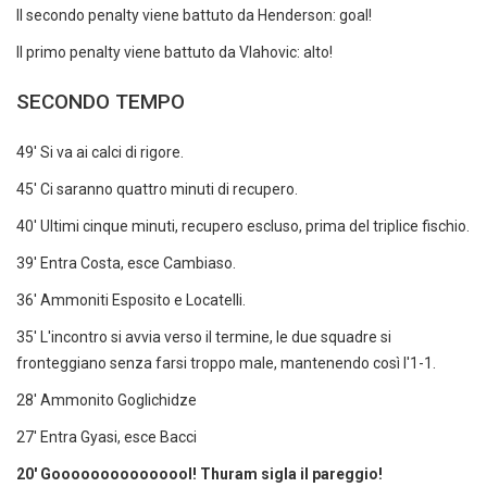
Il secondo penalty viene battuto da Henderson: goal!
Il primo penalty viene battuto da Vlahovic: alto!
SECONDO TEMPO
49' Si va ai calci di rigore.
45' Ci saranno quattro minuti di recupero.
40' Ultimi cinque minuti, recupero escluso, prima del triplice fischio.
39' Entra Costa, esce Cambiaso.
36' Ammoniti Esposito e Locatelli.
35' L'incontro si avvia verso il termine, le due squadre si
fronteggiano senza farsi troppo male, mantenendo così l'1-1.
28' Ammonito Goglichidze
27' Entra Gyasi, esce Bacci
20' Gooooooooooooool! Thuram sigla il pareggio!