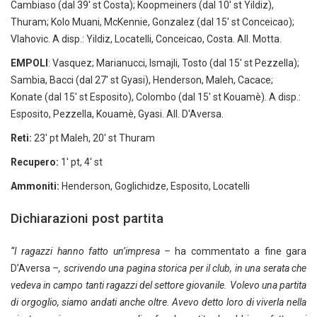
Cambiaso (dal 39' st Costa); Koopmeiners (dal 10' st Yildiz),
Thuram; Kolo Muani, McKennie, Gonzalez (dal 15' st Conceicao);
Vlahovic. A disp.: Yildiz, Locatelli, Conceicao, Costa. All. Motta.
EMPOLI
: Vasquez; Marianucci, Ismajli, Tosto (dal 15' st Pezzella);
Sambia, Bacci (dal 27' st Gyasi), Henderson, Maleh, Cacace;
Konate (dal 15' st Esposito), Colombo (dal 15' st Kouamè). A disp.:
Esposito, Pezzella, Kouamè, Gyasi. All. D'Aversa.
Reti:
23' pt Maleh, 20' st Thuram
Recupero:
1' pt, 4' st
Ammoniti:
Henderson, Goglichidze, Esposito, Locatelli
Dichiarazioni post partita
“I ragazzi hanno fatto un’impresa –
ha commentato a fine gara
D’Aversa
–, scrivendo una pagina storica per il club, in una serata che
vedeva in campo tanti ragazzi del settore giovanile. Volevo una partita
di orgoglio, siamo andati anche oltre. Avevo detto loro di viverla nella