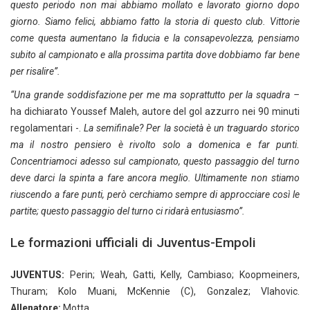
questo periodo non mai abbiamo mollato e lavorato giorno dopo
giorno. Siamo felici, abbiamo fatto la storia di questo club. Vittorie
come questa aumentano la fiducia e la consapevolezza, pensiamo
subito al campionato e alla prossima partita dove dobbiamo far bene
per risalire”.
“Una grande soddisfazione per me ma soprattutto per la squadra –
ha dichiarato Youssef Maleh, autore del gol azzurro nei 90 minuti
regolamentari -.
La semifinale? Per la società è un traguardo storico
ma il nostro pensiero è rivolto solo a domenica e far punti.
Concentriamoci adesso sul campionato, questo passaggio del turno
deve darci la spinta a fare ancora meglio. Ultimamente non stiamo
riuscendo a fare punti, però cerchiamo sempre di approcciare così le
partite; questo passaggio del turno ci ridarà entusiasmo”.
Le formazioni ufficiali di Juventus-Empoli
JUVENTUS:
Perin; Weah, Gatti, Kelly, Cambiaso; Koopmeiners,
Thuram; Kolo Muani, McKennie (C), Gonzalez; Vlahovic.
Allenatore:
Motta.