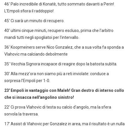
46' Palo incredibile di Konatè, tutto sommato davanti a Perin!
L'Empoli sfiora il raddoppio!
45' Ci sarà un minuto di recupero.
40' ultimi cinque minuti, recupero escluso, prima che l'arbitro
mandi tutti negli spogliatoi per l'intervallo.
36' Koopmeiners serve Nico Gonzalez, che a sua volta fa sponda a
Vlahovic ma calciando debolmente
35' Vecchia Signora incapace di reagire dopo la batosta subìta.
30' Alla mezz'ora non siamo più a reti inviolate: conduce a
sorpresa l'Empoli per 1-0.
23' Empoli in vantaggio con Maleh! Gran destro di interno collo
che si insacca nell'angolino sinistro!
22' Ci prova Vlahovic di testa su calcio d'angolo, ma la sfera
sorvola la traversa.
17' Assist di Vlahovic per Gonzalez in area, ma il risultato è un nulla