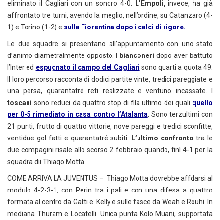
eliminato il Cagliari con un sonoro 4-0.
L’Empoli,
invece, ha già
affrontato tre turni, avendo la meglio, nell’ordine, su Catanzaro (4-
1) e Torino (1-2) e
sulla Fiorentina dopo i calci di rigore.
Le due squadre si presentano all’appuntamento con uno stato
d’animo diametralmente opposto. I
bianconeri
dopo aver battuto
l’Inter ed
espugnato il campo del Cagliari
sono quarti a quota 49.
Il loro percorso racconta di dodici partite vinte, tredici pareggiate e
una persa, quarantatré reti realizzate e ventuno incassate. I
toscani
sono reduci da quattro stop di fila ultimo dei quali
quello
per 0-5 rimediato in casa contro l’Atalanta
. Sono terzultimi con
21 punti, frutto di quattro vittorie, nove pareggi e tredici sconfitte,
ventidue gol fatti e quarantatré subiti.
L’ultimo confronto
tra le
due compagini risale allo scorso 2 febbraio quando, finì 4-1 per la
squadra dii Thiago Motta.
COME ARRIVA LA JUVENTUS – Thiago Motta dovrebbe affdarsi al
modulo 4-2-3-1, con Perin tra i pali e con una difesa a quattro
formata al centro da Gatti e Kelly e sulle fasce da Weah e Rouhi. In
mediana Thuram e Locatelli. Unica punta Kolo Muani, supportata