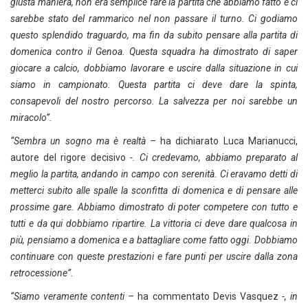
giusta maniera, non era semplice fare la partita che abbiamo fatto e ci
sarebbe stato del rammarico nel non passare il turno. Ci godiamo
questo splendido traguardo, ma fin da subito pensare alla partita di
domenica contro il Genoa. Questa squadra ha dimostrato di saper
giocare a calcio, dobbiamo lavorare e uscire dalla situazione in cui
siamo in campionato. Questa partita ci deve dare la spinta,
consapevoli del nostro percorso. La salvezza per noi sarebbe un
miracolo”.
“Sembra un sogno ma è realtà –
ha dichiarato Luca Marianucci,
autore del rigore decisivo
-. Ci credevamo, abbiamo preparato al
meglio la partita, andando in campo con serenità. Ci eravamo detti di
metterci subito alle spalle la sconfitta di domenica e di pensare alle
prossime gare. Abbiamo dimostrato di poter competere con tutto e
tutti e da qui dobbiamo ripartire. La vittoria ci deve dare qualcosa in
più, pensiamo a domenica e a battagliare come fatto oggi. Dobbiamo
continuare con queste prestazioni e fare punti per uscire dalla zona
retrocessione”.
“Siamo veramente contenti –
ha commentato Devis Vasquez
-, in