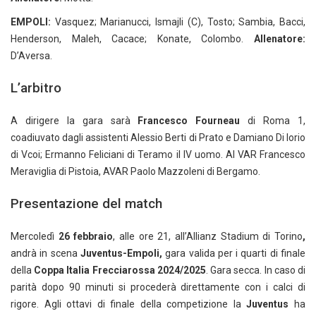
EMPOLI:
Vasquez; Marianucci, Ismajli (C), Tosto; Sambia, Bacci,
Henderson, Maleh, Cacace; Konate, Colombo.
Allenatore:
D’Aversa.
L’arbitro
A dirigere la gara sarà
Francesco Fourneau
di Roma 1,
coadiuvato dagli assistenti Alessio Berti di Prato e Damiano Di Iorio
di Vcoi; Ermanno Feliciani di Teramo il IV uomo. Al VAR Francesco
Meraviglia di Pistoia, AVAR Paolo Mazzoleni di Bergamo.
Presentazione del match
Mercoledì
26 febbraio
, alle ore 21, all’Allianz Stadium di Torino
,
andrà in scena
Juventus-Empoli,
gara valida per i quarti di finale
della
Coppa Italia Frecciarossa 2024/2025
. Gara secca. In caso di
parità dopo 90 minuti si procederà direttamente con i calci di
rigore. Agli ottavi di finale della competizione la
Juventus
ha