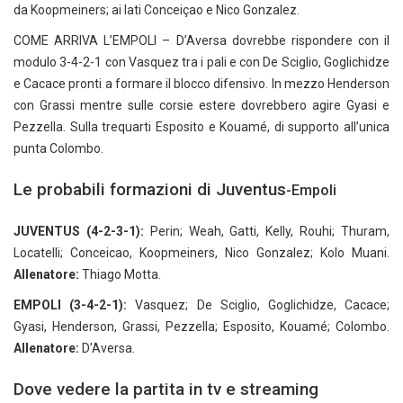
da Koopmeiners; ai lati Conceiçao e Nico Gonzalez.
COME ARRIVA L’EMPOLI – D’Aversa dovrebbe rispondere con il
modulo 3-4-2-1 con Vasquez tra i pali e con De Sciglio, Goglichidze
e Cacace pronti a formare il blocco difensivo. In mezzo Henderson
con Grassi mentre sulle corsie estere dovrebbero agire Gyasi e
Pezzella. Sulla trequarti Esposito e Kouamé, di supporto all’unica
punta Colombo.
Le probabili formazioni di Juventus
-Empoli
JUVENTUS (4-2-3-1):
Perin; Weah, Gatti, Kelly, Rouhi; Thuram,
Locatelli; Conceicao, Koopmeiners, Nico Gonzalez; Kolo Muani.
Allenatore:
Thiago Motta.
EMPOLI (3-4-2-1):
Vasquez; De Sciglio, Goglichidze, Cacace;
Gyasi, Henderson, Grassi, Pezzella; Esposito, Kouamé; Colombo.
Allenatore:
D’Aversa.
Dove vedere la partita in tv e streaming