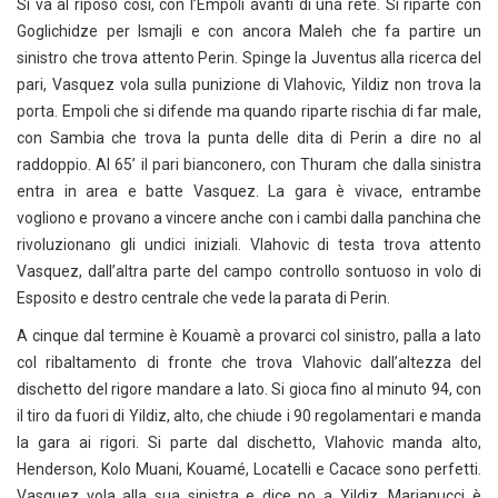
Si va al riposo così, con l’Empoli avanti di una rete. Si riparte con
Goglichidze per Ismajli e con ancora Maleh che fa partire un
sinistro che trova attento Perin. Spinge la Juventus alla ricerca del
pari, Vasquez vola sulla punizione di Vlahovic, Yildiz non trova la
porta. Empoli che si difende ma quando riparte rischia di far male,
con Sambia che trova la punta delle dita di Perin a dire no al
raddoppio. Al 65’ il pari bianconero, con Thuram che dalla sinistra
entra in area e batte Vasquez. La gara è vivace, entrambe
vogliono e provano a vincere anche con i cambi dalla panchina che
rivoluzionano gli undici iniziali. Vlahovic di testa trova attento
Vasquez, dall’altra parte del campo controllo sontuoso in volo di
Esposito e destro centrale che vede la parata di Perin.
A cinque dal termine è Kouamè a provarci col sinistro, palla a lato
col ribaltamento di fronte che trova Vlahovic dall’altezza del
dischetto del rigore mandare a lato. Si gioca fino al minuto 94, con
il tiro da fuori di Yildiz, alto, che chiude i 90 regolamentari e manda
la gara ai rigori. Si parte dal dischetto, Vlahovic manda alto,
Henderson, Kolo Muani, Kouamé, Locatelli e Cacace sono perfetti.
Vasquez vola alla sua sinistra e dice no a Yildiz, Marianucci è