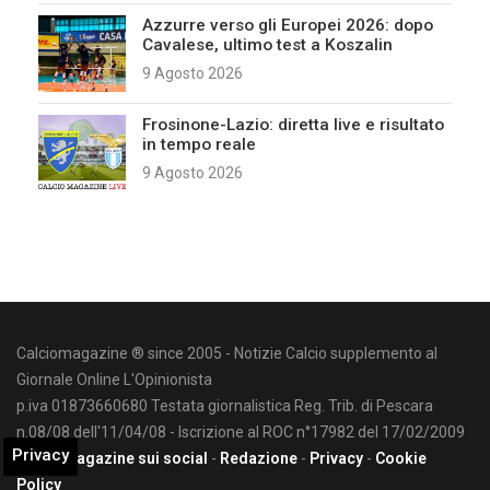
Azzurre verso gli Europei 2026: dopo
Cavalese, ultimo test a Koszalin
9 Agosto 2026
Frosinone-Lazio: diretta live e risultato
in tempo reale
9 Agosto 2026
Calciomagazine ® since 2005 - Notizie Calcio supplemento al
Giornale Online L'Opinionista
p.iva 01873660680 Testata giornalistica Reg. Trib. di Pescara
n.08/08 dell'11/04/08 - Iscrizione al ROC n°17982 del 17/02/2009
Privacy
Calciomagazine sui social
-
Redazione
-
Privacy
-
Cookie
Policy