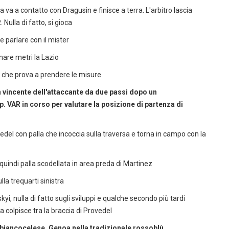
va a contatto con Dragusin e finisce a terra. L'arbitro lascia
ulla di fatto, si gioca
 e parlare con il mister
nare metri la Lazio
i che prova a prendere le misure
vincente dell'attaccante da due passi dopo un
p. VAR in corso per valutare la posizione di partenza di
edel con palla che incoccia sulla traversa e torna in campo con la
a quindi palla scodellata in area preda di Martinez
la trequarti sinistra
yi, nulla di fatto sugli sviluppi e qualche secondo più tardi
 colpisce tra la braccia di Provedel
ia biancocelese, Genoa nella tradizionale rossoblù