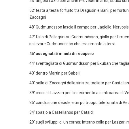
53' angolo Lazio con anche Provedel in area, sbuca sul 
52' testa a testa fortuito tra Dragusin e Bani, per fortun
Zaccagni
48' Gudmundsson lascia il campo per Jagiello. Nervosi
47' fallo di Pellegrini su Gudmundsson, giallo per l'irru
sollevare Gudmundsson che era rimasto a terra
45' assegnati 5 minuti di recupero
44' sventagliata di Gudmundsson per Ekuban che taglia 
40' dentro Martin per Sabelli
40' palla di Zaccagni dalla sinistra tagliato per Castellan
39' cross di Lazzari per l'inserimento a centroarea di Ve
35' conclusione debole e un pò troppo telefonata di Veci
34' spazio a Castellanos per Cataldi
29' sugli sviluppi di un corner, interno collo per Lazzari m