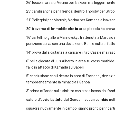
26' tocco in area di Vecino per Isaksen ma leggermente 
25' cambi anche per il Genoa: dentro Thorsby per Stroo
21' Pellegrini per Marusic, Vecino per Kamada e Isakse
20' traversa di Immobile che in area piccola ha pro
16' cartellino giallo a Malinovskyi, trattenuta a Marusic e
punizione salva con una deviazione Bani e nulla di fatto
14' prova dalla distanza a caricare il tiro Casale ma ras
6' bella giocata di Luis Alberto in area su cross morbid
fallo in attacco di Kamada su Sabelli
5' conclusione con il destro in area di Zaccagni, deviazio
temporaneamente la minaccia il Genoa
3' primo affondo sulla sinistra con cross basso dal fon
calcio d'avvio battuto dal Genoa, nessun cambio nell
squadre nuovamente in campo, siamo pronti per riparti