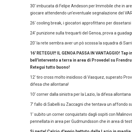
30' imbucata di Felipe Andeson per Immobile che in area 
giocare attendendo un'eventuale segnalazione del VAR. N
26' cooling break, i giocatori approfittano per dissetarsi
24' punizione sulla trequarti del Genoa, prova a guadag
20' la rete sembra aver un pò scossa la squadra di Sarr
16' RETEGUI!! IL GENOA PASSA IN VANTAGGIO! Tap in 
bell'intervento a terra in area di Provedel su Frendru
Retegui tutto buono!
12' tiro cross molto insidioso di Vasquez, superato Prov
difesa che allontana!
10' corner dalla sinistra per la Lazio, la difesa allontan
7' fallo di Sabelli su Zaccagni che tentava un affondo sul
1' subito un corner conquistato dagli ospiti con Malinovsk
pennellata in area per Gudmundsson che in area di testa
Si parte! Calcio d'avvio battuto dalla Lazio in magl