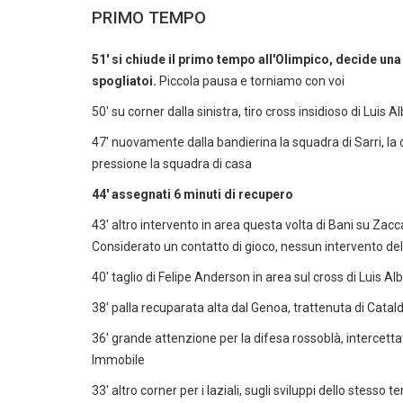
PRIMO TEMPO
51' si chiude il primo tempo all'Olimpico, decide una 
spogliatoi.
Piccola pausa e torniamo con voi
50' su corner dalla sinistra, tiro cross insidioso di Luis
47' nuovamente dalla bandierina la squadra di Sarri, la d
pressione la squadra di casa
44' assegnati 6 minuti di recupero
43' altro intervento in area questa volta di Bani su Zacc
Considerato un contatto di gioco, nessun intervento del 
40' taglio di Felipe Anderson in area sul cross di Luis A
38' palla recuparata alta dal Genoa, trattenuta di Cataldi 
36' grande attenzione per la difesa rossoblà, intercetta
Immobile
33' altro corner per i laziali, sugli sviluppi dello stes