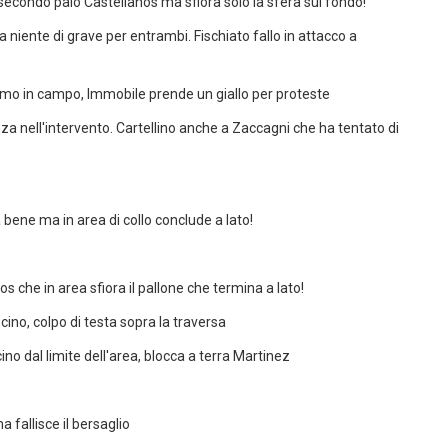
secondo palo Castellanos ma sfiora solo la sfera sul fondo!
a niente di grave per entrambi. Fischiato fallo in attacco a
smo in campo, Immobile prende un giallo per proteste
enza nell'intervento. Cartellino anche a Zaccagni che ha tentato di
bene ma in area di collo conclude a lato!
os che in area sfiora il pallone che termina a lato!
cino, colpo di testa sopra la traversa
no dal limite dell'area, blocca a terra Martinez
a fallisce il bersaglio