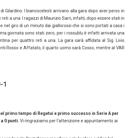
di Gilardino. I biancocelesti arrivano alla gara dopo aver perso in
eti a una. I ragazzi di Maurizio Sarri, infatti, dopo essere stati in
e nel giro di un minuto dai giallorossi che si sono portati a casa i
rima giornata sono stati zero, per i rossublu è infatti arrivata una
tina per quattro reti a una. La gara sarà affidata al Sig. Livio
stenti Rosso e Affatato, il quarto uomo sarà Cosso, mentre al VAR
0-1
e nel primo tempo di Regetui e primo successo in Serie A per
a 0 punti.
Vi ringraziamo per l'attenzione e appuntamento ai