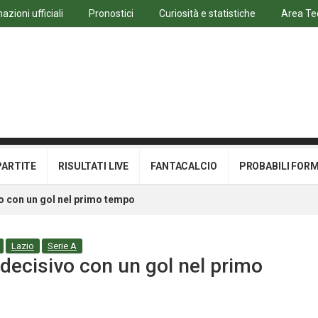
azioni ufficiali
Pronostici
Curiosità e statistiche
Area Te
PARTITE
RISULTATI LIVE
FANTACALCIO
PROBABILI FOR
o con un gol nel primo tempo
Lazio
Serie A
decisivo con un gol nel primo