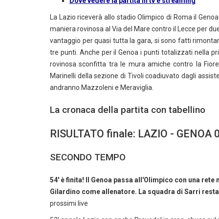
Dove vedere la partita in tv e streaming
La Lazio riceverà allo stadio Olimpico di Roma il Genoa 
maniera rovinosa al Via del Mare contro il Lecce per due r
vantaggio per quasi tutta la gara, si sono fatti rimontar
tre punti. Anche per il Genoa i punti totalizzati nella p
rovinosa sconfitta tra le mura amiche contro la Fioren
Marinelli della sezione di Tivoli coadiuvato dagli assi
andranno Mazzoleni e Meraviglia.
La cronaca della partita con tabellino
RISULTATO finale: LAZIO - GENOA 
SECONDO TEMPO
54' è finita! Il Genoa passa all'Olimpico con una ret
Gilardino come allenatore. La squadra di Sarri resta 
prossimi live