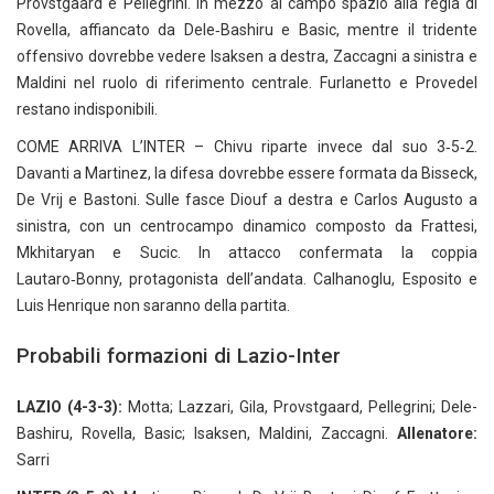
Provstgaard e Pellegrini. In mezzo al campo spazio alla regia di
Rovella, affiancato da Dele‑Bashiru e Basic, mentre il tridente
offensivo dovrebbe vedere Isaksen a destra, Zaccagni a sinistra e
Maldini nel ruolo di riferimento centrale. Furlanetto e Provedel
restano indisponibili.
COME ARRIVA L’INTER – Chivu riparte invece dal suo 3‑5‑2.
Davanti a Martinez, la difesa dovrebbe essere formata da Bisseck,
De Vrij e Bastoni. Sulle fasce Diouf a destra e Carlos Augusto a
sinistra, con un centrocampo dinamico composto da Frattesi,
Mkhitaryan e Sucic. In attacco confermata la coppia
Lautaro‑Bonny, protagonista dell’andata. Calhanoglu, Esposito e
Luis Henrique non saranno della partita.
Probabili formazioni di Lazio-Inter
LAZIO (4-3-3):
Motta; Lazzari, Gila, Provstgaard, Pellegrini; Dele-
Bashiru, Rovella, Basic; Isaksen, Maldini, Zaccagni.
Allenatore:
Sarri