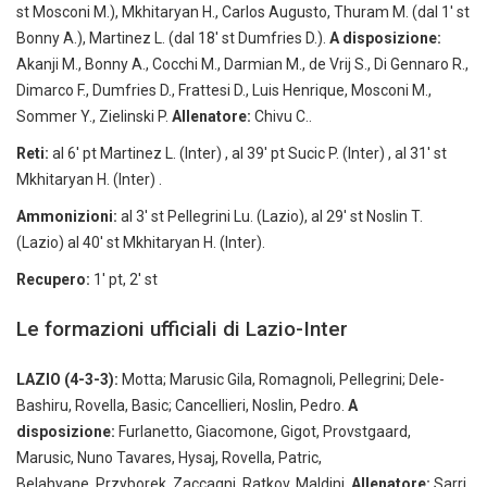
st Mosconi M.), Mkhitaryan H., Carlos Augusto, Thuram M. (dal 1′ st
Bonny A.), Martinez L. (dal 18′ st Dumfries D.).
A disposizione:
Akanji M., Bonny A., Cocchi M., Darmian M., de Vrij S., Di Gennaro R.,
Dimarco F., Dumfries D., Frattesi D., Luis Henrique, Mosconi M.,
Sommer Y., Zielinski P.
Allenatore:
Chivu C..
Reti:
al 6′ pt Martinez L. (Inter) , al 39′ pt Sucic P. (Inter) , al 31′ st
Mkhitaryan H. (Inter) .
Ammonizioni:
al 3′ st Pellegrini Lu. (Lazio), al 29′ st Noslin T.
(Lazio) al 40′ st Mkhitaryan H. (Inter).
Recupero:
1′ pt, 2′ st
Le formazioni ufficiali di Lazio-Inter
LAZIO (4-3-3):
Motta; Marusic Gila, Romagnoli, Pellegrini; Dele-
Bashiru, Rovella, Basic; Cancellieri, Noslin, Pedro.
A
disposizione:
Furlanetto, Giacomone, Gigot, Provstgaard,
Marusic, Nuno Tavares, Hysaj, Rovella, Patric,
Belahyane, Przyborek, Zaccagni, Ratkov, Maldini.
Allenatore:
Sarri.