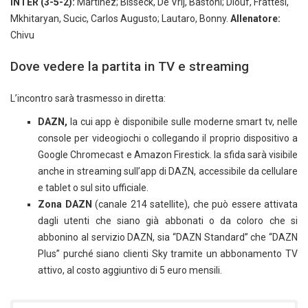
INTER (3-5-2):
Martinez; Bisseck, De Vrij, Bastoni; Diouf, Frattesi,
Mkhitaryan, Sucic, Carlos Augusto; Lautaro, Bonny.
Allenatore:
Chivu
Dove vedere la partita in TV e streaming
L’incontro sarà trasmesso in diretta:
DAZN,
la cui app è disponibile sulle moderne smart tv, nelle
console per videogiochi o collegando il proprio dispositivo a
Google Chromecast e Amazon Firestick. la sfida sarà visibile
anche in streaming sull’app di DAZN, accessibile da cellulare
e tablet o sul sito ufficiale.
Zona DAZN
(canale 214 satellite), che può essere attivata
dagli utenti che siano già abbonati o da coloro che si
abbonino al servizio DAZN, sia “DAZN Standard” che “DAZN
Plus” purché siano clienti Sky tramite un abbonamento TV
attivo, al costo aggiuntivo di 5 euro mensili.