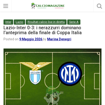
Inter
Lazio
Risultati calcio live in diretta
Serie A
Lazio-Inter 0-3: i nerazzurri dominano
l’anteprima della finale di Coppa Italia
Posted on
9 Maggio 2026
by
Marina Denegri