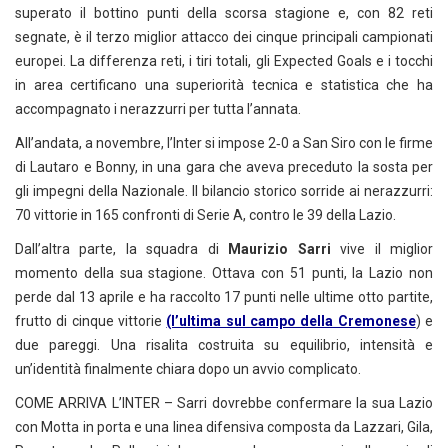
superato il bottino punti della scorsa stagione e, con 82 reti
segnate, è il terzo miglior attacco dei cinque principali campionati
europei. La differenza reti, i tiri totali, gli Expected Goals e i tocchi
in area certificano una superiorità tecnica e statistica che ha
accompagnato i nerazzurri per tutta l’annata.
All’andata, a novembre, l’Inter si impose 2‑0 a San Siro con le firme
di Lautaro e Bonny, in una gara che aveva preceduto la sosta per
gli impegni della Nazionale. Il bilancio storico sorride ai nerazzurri:
70 vittorie in 165 confronti di Serie A, contro le 39 della Lazio.
Dall’altra parte, la squadra di
Maurizio Sarri
vive il miglior
momento della sua stagione. Ottava con 51 punti, la Lazio non
perde dal 13 aprile e ha raccolto 17 punti nelle ultime otto partite,
frutto di cinque vittorie
(l’ultima sul campo della Cremonese
) e
due pareggi. Una risalita costruita su equilibrio, intensità e
un’identità finalmente chiara dopo un avvio complicato.
COME ARRIVA L’INTER – Sarri dovrebbe confermare la sua Lazio
con Motta in porta e una linea difensiva composta da Lazzari, Gila,