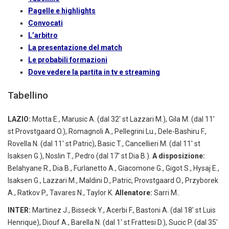
Pagelle e highlights
Convocati
L’arbitro
La presentazione del match
Le probabili formazioni
Dove vedere la partita in tv e streaming
Tabellino
LAZIO:
Motta E., Marusic A. (dal 32′ st Lazzari M.), Gila M. (dal 11′
st Provstgaard O.), Romagnoli A., Pellegrini Lu., Dele-Bashiru F.,
Rovella N. (dal 11′ st Patric), Basic T., Cancellieri M. (dal 11′ st
Isaksen G.), Noslin T., Pedro (dal 17′ st Dia B.).
A disposizione:
Belahyane R., Dia B., Furlanetto A., Giacomone G., Gigot S., Hysaj E.,
Isaksen G., Lazzari M., Maldini D., Patric, Provstgaard O., Przyborek
A., Ratkov P., Tavares N., Taylor K.
Allenatore:
Sarri M..
INTER:
Martinez J., Bisseck Y., Acerbi F., Bastoni A. (dal 18′ st Luis
Henrique), Diouf A., Barella N. (dal 1′ st Frattesi D.), Sucic P. (dal 35′