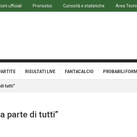
oni ufficiali
Pronostici
Curiosità e statistiche
Area Tecni
PARTITE
RISULTATI LIVE
FANTACALCIO
PROBABILI FOR
i tutti”
a parte di tutti”