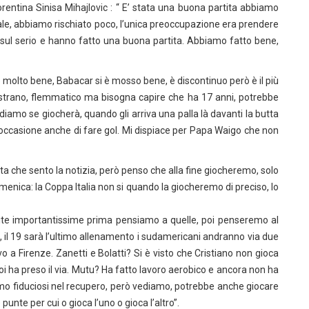
Fiorentina Sinisa Mihajlovic : “ E’ stata una buona partita abbiamo
male, abbiamo rischiato poco, l’unica preoccupazione era prendere
sul serio e hanno fatto una buona partita. Abbiamo fatto bene,
 molto bene, Babacar si è mosso bene, è discontinuo però è il più
o’ strano, flemmatico ma bisogna capire che ha 17 anni, potrebbe
ediamo se giocherà, quando gli arriva una palla là davanti la butta
l’occasione anche di fare gol. Mi dispiace per Papa Waigo che non
a che sento la notizia, però penso che alla fine giocheremo, solo
omenica: la Coppa Italia non si quando la giocheremo di preciso, lo
tite importantissime prima pensiamo a quelle, poi penseremo al
, il 19 sarà l’ultimo allenamento i sudamericani andranno via due
vo a Firenze. Zanetti e Bolatti? Si è visto che Cristiano non gioca
poi ha preso il via. Mutu? Ha fatto lavoro aerobico e ancora non ha
o fiduciosi nel recupero, però vediamo, potrebbe anche giocare
te per cui o gioca l’uno o gioca l’altro”.