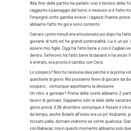
Alla fine della partita ha parlato così il tecnico della 
raggiunto il passaggio del turno e nessuno si è fatto 
l’impegno sotto gamba invece i ragazzi l’hanno presa 
abbiamo fatto tre gol e sono contento.
Carraro i primi minuti era emozionato poi dopo ha fatto
giovane di tutti ed ha grandi potenzialità. Lui è un p
essere mio figlio. Oggi ha fatto bene e con il Cagliari v
dentro. Seferovic ha fatto bene là davanti e ha avuto 
è entrato, era pronto il cambio con Cerci.
Lo sciopero? Non ho nessuna idea perché è la prima volt
questione di giorni. Noi possiamo finire di giocare da d
sciopero… comunque aspettiamo la decisione.
Un ritiro a gennaio? Prima della sosta abbiamo 2 par
lavoro di gennaio. Sappiamo solo le date delle vacanze
giorni prima. Il 28 dicembre comunque è fissato il ritro
da tempo, anche Bolatti all’inizio era un po’ titubante, 
toccato palla, domani vedremo se sente qualcosa. Siam
con Babacar, ma in questo momento abbiamo solo due pun