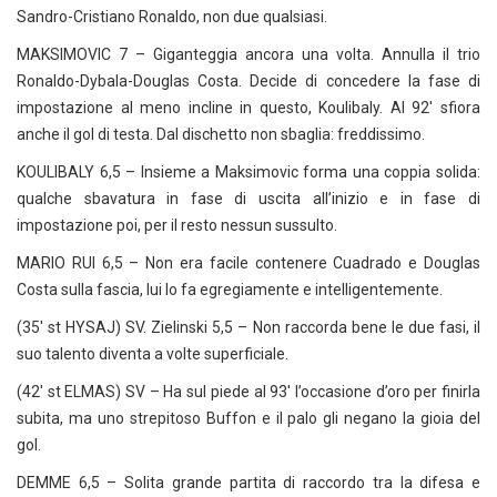
Sandro-Cristiano Ronaldo, non due qualsiasi.
MAKSIMOVIC 7 – Giganteggia ancora una volta. Annulla il trio
Ronaldo-Dybala-Douglas Costa. Decide di concedere la fase di
impostazione al meno incline in questo, Koulibaly. Al 92′ sfiora
anche il gol di testa. Dal dischetto non sbaglia: freddissimo.
KOULIBALY 6,5 – Insieme a Maksimovic forma una coppia solida:
qualche sbavatura in fase di uscita all’inizio e in fase di
impostazione poi, per il resto nessun sussulto.
MARIO RUI 6,5 – Non era facile contenere Cuadrado e Douglas
Costa sulla fascia, lui lo fa egregiamente e intelligentemente.
(35′ st HYSAJ) SV. Zielinski 5,5 – Non raccorda bene le due fasi, il
suo talento diventa a volte superficiale.
(42′ st ELMAS) SV – Ha sul piede al 93′ l’occasione d’oro per finirla
subita, ma uno strepitoso Buffon e il palo gli negano la gioia del
gol.
DEMME 6,5 – Solita grande partita di raccordo tra la difesa e