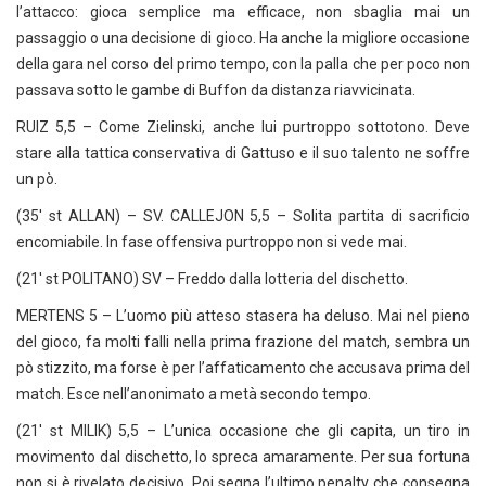
l’attacco: gioca semplice ma efficace, non sbaglia mai un
passaggio o una decisione di gioco. Ha anche la migliore occasione
della gara nel corso del primo tempo, con la palla che per poco non
passava sotto le gambe di Buffon da distanza riavvicinata.
RUIZ 5,5 – Come Zielinski, anche lui purtroppo sottotono. Deve
stare alla tattica conservativa di Gattuso e il suo talento ne soffre
un pò.
(35′ st ALLAN) – SV. CALLEJON 5,5 – Solita partita di sacrificio
encomiabile. In fase offensiva purtroppo non si vede mai.
(21′ st POLITANO) SV – Freddo dalla lotteria del dischetto.
MERTENS 5 – L’uomo più atteso stasera ha deluso. Mai nel pieno
del gioco, fa molti falli nella prima frazione del match, sembra un
pò stizzito, ma forse è per l’affaticamento che accusava prima del
match. Esce nell’anonimato a metà secondo tempo.
(21′ st MILIK) 5,5 – L’unica occasione che gli capita, un tiro in
movimento dal dischetto, lo spreca amaramente. Per sua fortuna
non si è rivelato decisivo. Poi segna l’ultimo penalty che consegna