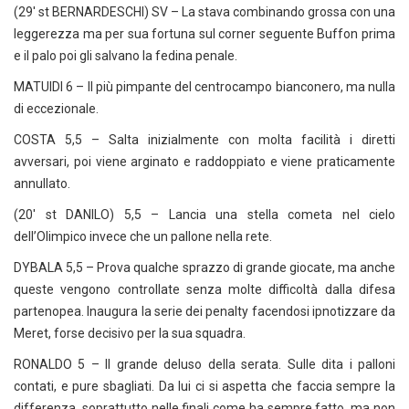
(29′ st BERNARDESCHI) SV – La stava combinando grossa con una
leggerezza ma per sua fortuna sul corner seguente Buffon prima
e il palo poi gli salvano la fedina penale.
MATUIDI 6 – Il più pimpante del centrocampo bianconero, ma nulla
di eccezionale.
COSTA 5,5 – Salta inizialmente con molta facilità i diretti
avversari, poi viene arginato e raddoppiato e viene praticamente
annullato.
(20′ st DANILO) 5,5 – Lancia una stella cometa nel cielo
dell’Olimpico invece che un pallone nella rete.
DYBALA 5,5 – Prova qualche sprazzo di grande giocate, ma anche
queste vengono controllate senza molte difficoltà dalla difesa
partenopea. Inaugura la serie dei penalty facendosi ipnotizzare da
Meret, forse decisivo per la sua squadra.
RONALDO 5 – Il grande deluso della serata. Sulle dita i palloni
contati, e pure sbagliati. Da lui ci si aspetta che faccia sempre la
differenza, soprattutto nelle finali come ha sempre fatto, ma non