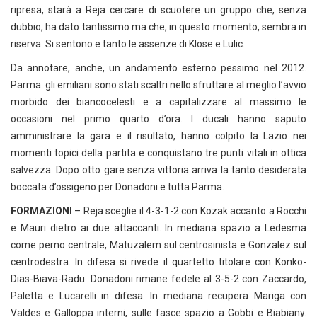
ripresa, starà a Reja cercare di scuotere un gruppo che, senza
dubbio, ha dato tantissimo ma che, in questo momento, sembra in
riserva. Si sentono e tanto le assenze di Klose e Lulic.
Da annotare, anche, un andamento esterno pessimo nel 2012.
Parma: gli emiliani sono stati scaltri nello sfruttare al meglio l’avvio
morbido dei biancocelesti e a capitalizzare al massimo le
occasioni nel primo quarto d’ora. I ducali hanno saputo
amministrare la gara e il risultato, hanno colpito la Lazio nei
momenti topici della partita e conquistano tre punti vitali in ottica
salvezza. Dopo otto gare senza vittoria arriva la tanto desiderata
boccata d’ossigeno per Donadoni e tutta Parma.
FORMAZIONI
– Reja sceglie il 4-3-1-2 con Kozak accanto a Rocchi
e Mauri dietro ai due attaccanti. In mediana spazio a Ledesma
come perno centrale, Matuzalem sul centrosinista e Gonzalez sul
centrodestra. In difesa si rivede il quartetto titolare con Konko-
Dias-Biava-Radu. Donadoni rimane fedele al 3-5-2 con Zaccardo,
Paletta e Lucarelli in difesa. In mediana recupera Mariga con
Valdes e Galloppa interni, sulle fasce spazio a Gobbi e Biabiany.