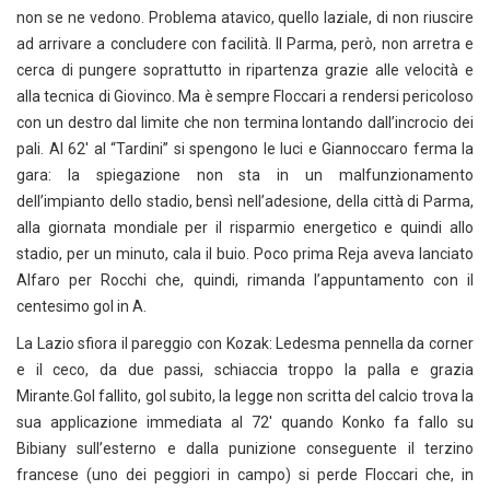
non se ne vedono. Problema atavico, quello laziale, di non riuscire
ad arrivare a concludere con facilità. Il Parma, però, non arretra e
cerca di pungere soprattutto in ripartenza grazie alle velocità e
alla tecnica di Giovinco. Ma è sempre Floccari a rendersi pericoloso
con un destro dal limite che non termina lontando dall’incrocio dei
pali. Al 62′ al “Tardini” si spengono le luci e Giannoccaro ferma la
gara: la spiegazione non sta in un malfunzionamento
dell’impianto dello stadio, bensì nell’adesione, della città di Parma,
alla giornata mondiale per il risparmio energetico e quindi allo
stadio, per un minuto, cala il buio. Poco prima Reja aveva lanciato
Alfaro per Rocchi che, quindi, rimanda l’appuntamento con il
centesimo gol in A.
La Lazio sfiora il pareggio con Kozak: Ledesma pennella da corner
e il ceco, da due passi, schiaccia troppo la palla e grazia
Mirante.Gol fallito, gol subito, la legge non scritta del calcio trova la
sua applicazione immediata al 72′ quando Konko fa fallo su
Bibiany sull’esterno e dalla punizione conseguente il terzino
francese (uno dei peggiori in campo) si perde Floccari che, in