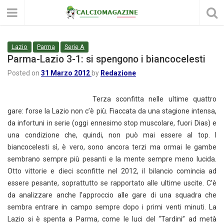
Lazio
Parma
Serie A
Parma-Lazio 3-1: si spengono i biancocelesti
Posted on
31 Marzo 2012
by
Redazione
Terza sconfitta nelle ultime quattro
gare: forse la Lazio non c’è più. Fiaccata da una stagione intensa,
da infortuni in serie (oggi ennesimo stop muscolare, fuori Dias) e
una condizione che, quindi, non può mai essere al top. I
biancocelesti sì, è vero, sono ancora terzi ma ormai le gambe
sembrano sempre più pesanti e la mente sempre meno lucida.
Otto vittorie e dieci sconfitte nel 2012, il bilancio comincia ad
essere pesante, soprattutto se rapportato alle ultime uscite. C’è
da analizzare anche l’approccio alle gare di una squadra che
sembra entrare in campo sempre dopo i primi venti minuti. La
Lazio si è spenta a Parma, come le luci del “Tardini” ad metà