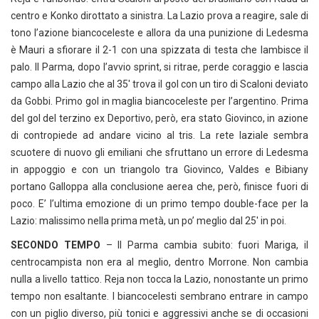
centro e Konko dirottato a sinistra. La Lazio prova a reagire, sale di
tono l’azione biancoceleste e allora da una punizione di Ledesma
è Mauri a sfiorare il 2-1 con una spizzata di testa che lambisce il
palo. Il Parma, dopo l’avvio sprint, si ritrae, perde coraggio e lascia
campo alla Lazio che al 35′ trova il gol con un tiro di Scaloni deviato
da Gobbi. Primo gol in maglia biancoceleste per l’argentino. Prima
del gol del terzino ex Deportivo, però, era stato Giovinco, in azione
di contropiede ad andare vicino al tris. La rete laziale sembra
scuotere di nuovo gli emiliani che sfruttano un errore di Ledesma
in appoggio e con un triangolo tra Giovinco, Valdes e Bibiany
portano Galloppa alla conclusione aerea che, però, finisce fuori di
poco. E’ l’ultima emozione di un primo tempo double-face per la
Lazio: malissimo nella prima metà, un po’ meglio dal 25′ in poi.
SECONDO TEMPO
– Il Parma cambia subito: fuori Mariga, il
centrocampista non era al meglio, dentro Morrone. Non cambia
nulla a livello tattico. Reja non tocca la Lazio, nonostante un primo
tempo non esaltante. I biancocelesti sembrano entrare in campo
con un piglio diverso, più tonici e aggressivi anche se di occasioni