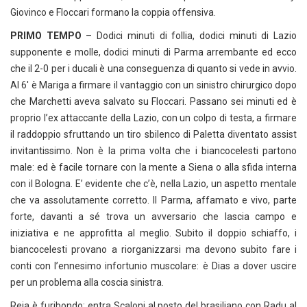
Giovinco e Floccari formano la coppia offensiva.
PRIMO TEMPO
– Dodici minuti di follia, dodici minuti di Lazio
supponente e molle, dodici minuti di Parma arrembante ed ecco
che il 2-0 per i ducali è una conseguenza di quanto si vede in avvio.
Al 6′ è Mariga a firmare il vantaggio con un sinistro chirurgico dopo
che Marchetti aveva salvato su Floccari. Passano sei minuti ed è
proprio l’ex attaccante della Lazio, con un colpo di testa, a firmare
il raddoppio sfruttando un tiro sbilenco di Paletta diventato assist
invitantissimo. Non è la prima volta che i biancocelesti partono
male: ed è facile tornare con la mente a Siena o alla sfida interna
con il Bologna. E’ evidente che c’è, nella Lazio, un aspetto mentale
che va assolutamente corretto. Il Parma, affamato e vivo, parte
forte, davanti a sé trova un avversario che lascia campo e
iniziativa e ne approfitta al meglio. Subito il doppio schiaffo, i
biancocelesti provano a riorganizzarsi ma devono subito fare i
conti con l’ennesimo infortunio muscolare: è Dias a dover uscire
per un problema alla coscia sinistra.
Reja è furibondo: entra Scaloni al posto del brasiliano con Radu al