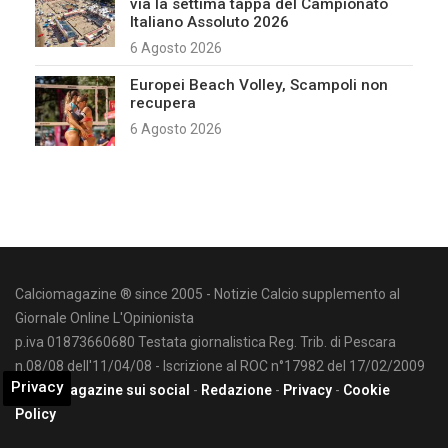
via la settima tappa del Campionato
Italiano Assoluto 2026
6 Agosto 2026
Europei Beach Volley, Scampoli non
recupera
6 Agosto 2026
Calciomagazine ® since 2005 - Notizie Calcio supplemento al
Giornale Online L'Opinionista
p.iva 01873660680 Testata giornalistica Reg. Trib. di Pescara
n.08/08 dell'11/04/08 - Iscrizione al ROC n°17982 del 17/02/2009
Privacy
Calciomagazine sui social
-
Redazione
-
Privacy
-
Cookie
Policy