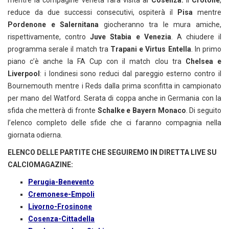
mentre la compagine veneta farà visita al
Cosenza.
Il
Crotone
,
reduce da due successi consecutivi, ospiterà il
Pisa
mentre
Pordenone e Salernitana
giocheranno tra le mura amiche,
rispettivamente, contro
Juve Stabia e Venezia
. A chiudere il
programma serale il match tra
Trapani e Virtus Entella
. In primo
piano c’è anche la FA Cup con il match clou tra
Chelsea e
Liverpool
: i londinesi sono reduci dal pareggio esterno contro il
Bournemouth mentre i Reds dalla prima sconfitta in campionato
per mano del Watford. Serata di coppa anche in Germania con la
sfida che metterà di fronte
Schalke e Bayern Monaco
. Di seguito
l’elenco completo delle sfide che ci faranno compagnia nella
giornata odierna.
ELENCO DELLE PARTITE CHE SEGUIREMO IN DIRETTA LIVE SU
CALCIOMAGAZINE:
Perugia-Benevento
Cremonese-Empoli
Livorno-Frosinone
Cosenza-Cittadella