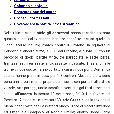
Colombo alla vigilia
Presentazione del match
Probabili formazioni
Dove vedere la partita in tv e streaming
Nelle ultime cinque sfide
gli abruzzesi
hanno raccolto soltanto
quattro punti, collezionando ben tre sconfitte inclusa quella di
lunedì scorso nel big match contro il Crotone. la squadra di
Colombo é ancora terza, a -13 dal Crotone, a quota 39 con un
percorso di dodici partite vinte, tre pareggiate e sette perse,
trentasei reti realizzate e diciassette incassate. I
laziali,
nelle
ultime cinque uscite, hanno portato a casa cinque punti. Domenica
scorsa hanno perso in casa per 1-3 contro il Messina e ora sono
penultimi, a pari merito proprio con i siculi, con punti, frutto di tre
vittorie, otto pareggi, undici sconfitte, ventidue gol fatti e trentasei
subiti.
All’andata
, lo scorso 19 settembre, finì 0-1 in favore del
Pescara. .A dirigere il match sarà
Valerio Crezzini
della sezione di
Siena, coadiuvato dagli assistenti Marco Croce di Nocera Inferiore
ed Emanuele Spagnolo di Reggio Emilia; quarto uomo Fabio