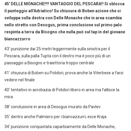
45' DELLE MONACHE!!!! VANTAGGIO DEL PESCARA!! Si sblocca
il punteggio all'Adriatico! Su chiusura di Boben azione che si
sviluppa sulla destra con Delle Monache che in area scambia
nello stretto con Desogus, prima conclusione sul primo palo
respinta a terra da Bisogno che nulla può sul tap in del giovane
biancazzurro
43' punizione dai 25 metri leggermente sulla sinistra per il
Pescara, sulla palla Tupta con il destro ma è poco più di un
passaggio a Bisogno e traiettoria troppo centrale
41' chiusura di Boben su Polidori, prova anche la Viterbese a farsi
vedere nel finale
40' tentativo in acrobazia di Polidori libero in area ma fallisce la
mira
38' conclusione in area di Desogus murato da Pavlev
35' dentro anche Palmiero per i biancazzurri, esce Kraja
34' punizione conquistata caparbiamente da Delle Monache,