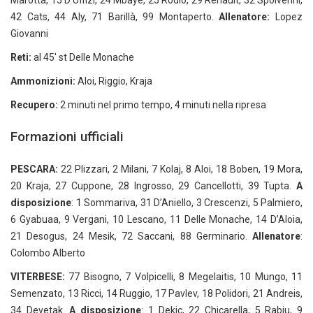
Marotta, 15 D’Uffizi, 24 Mbaye, 25 Rodio, 29 Renault, 32 Spolverini,
42 Cats, 44 Aly, 71 Barillà, 99 Montaperto.
Allenatore:
Lopez
Giovanni
Reti:
al 45' st Delle Monache
Ammonizioni:
Aloi, Riggio, Kraja
Recupero:
2 minuti nel primo tempo, 4 minuti nella ripresa
Formazioni ufficiali
PESCARA:
22 Plizzari, 2 Milani, 7 Kolaj, 8 Aloi, 18 Boben, 19 Mora,
20 Kraja, 27 Cuppone, 28 Ingrosso, 29 Cancellotti, 39 Tupta.
A
disposizione
: 1 Sommariva, 31 D’Aniello, 3 Crescenzi, 5 Palmiero,
6 Gyabuaa, 9 Vergani, 10 Lescano, 11 Delle Monache, 14 D’Aloia,
21 Desogus, 24 Mesik, 72 Saccani, 88 Germinario.
Allenatore
:
Colombo Alberto
VITERBESE:
77 Bisogno, 7 Volpicelli, 8 Megelaitis, 10 Mungo, 11
Semenzato, 13 Ricci, 14 Ruggio, 17 Pavlev, 18 Polidori, 21 Andreis,
34 Devetak.
A disposizione
: 1 Dekic, 22 Chicarella, 5 Rabiu, 9