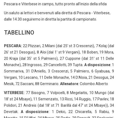
Pescara e Viterbese in campo, tutto pronto all'inizio della sfida
Un saluto ai lettori e benvenuti alla diretta di Pescara - Viterbese,
dalle 14.30 seguiremo in diretta la partita di campionato.
TABELLINO
PESCARA:
22 Plizzari, 2 Milani (dal 25' st 3 Crescenzi), 7 Kolaj (dal
26' st 21 Desogus), 8 Aloi (dal 1' st 9 Vergani), 18 Boben, 19 Mora,
20 Kraja (dal 35' st 5 Palmiero), 27 Cuppone (dal 31' st 11 Delle
Monache), 28 Ingrosso, 29 Cancellotti, 39 Tupta.
A disposizione
: 1
Sommariva, 31 D’Aniello, 3 Crescenzi, 5 Palmiero, 6 Gyabuaa, 9
Vergani, 10 Lescano, 11 Delle Monache, 14 D’Aloia, 21 Desogus, 24
Mesik, 72 Saccani, 88 Germinario.
Allenatore
: Colombo Alberto
VITERBESE:
77 Bisogno, 7 Volpicelli, 8 Megelaitis, 10 Mungo (dal
18' st 24 Mbaye), 11 Semenzato, 13 Ricci, 14 Ruggio, 17 Pavlev, 18
Polidori, 21 Andreis (dal 18' st 71 Barillà dal 47' st 24 Mbaye)), 34
Devetak.
A disposizione
: 1 Dekic, 22 Chicarella, 5 Rabiu, 9