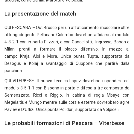
acquisti, come Barillà. Marotta e Volpicelli.
La presentazione del match
QUI PESCARA – Out Brosco per un affaticamento muscolare oltre
al lungodegente Pellacani. Colombo dovrebbe affidarsi al modulo
4-3-2-1 con in porta Plizzari, e con Cancellotti, Ingrosso, Boben e
Milani pronti a formare il blocco difensivo. In mezzo al
campo Kraja, Aloi e Mora. Unica punta Tupta, supportata da
Desogus e Kolaj a svantaggio di Cuppone che partirà dalla
panchina.
QUI VITERBESE Il nuovo tecnico Lopez dovrebbe rispondere col
modulo 3-5-1-1 con Bisogno in porta e difesa a tre composta da
Semenzzato, Ricci e Riggio. In cabina di regia Mbaye con
Megelaitis e Mungo mentre sulle corsie esterne dovrebbero agire
Pavlev e D’Uffizi. Unica punta Polidori, supportata da Volpicelli.
Le probabili formazioni di Pescara – Viterbese