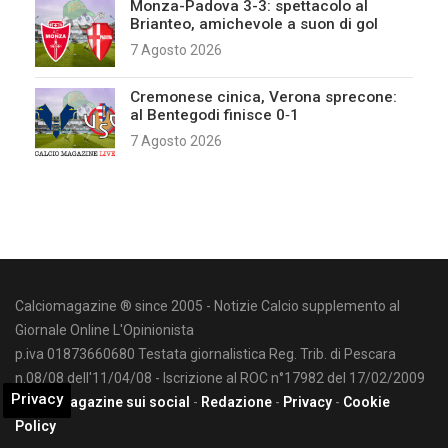
Monza-Padova 3-3: spettacolo al
Brianteo, amichevole a suon di gol
7 Agosto 2026
Cremonese cinica, Verona sprecone:
al Bentegodi finisce 0‑1
7 Agosto 2026
Calciomagazine ® since 2005 - Notizie Calcio supplemento al
Giornale Online L'Opinionista
p.iva 01873660680 Testata giornalistica Reg. Trib. di Pescara
n.08/08 dell'11/04/08 - Iscrizione al ROC n°17982 del 17/02/2009
Privacy
Calciomagazine sui social
-
Redazione
-
Privacy
-
Cookie
Policy