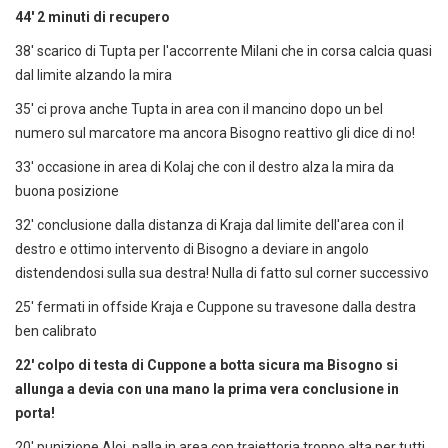
44' 2 minuti di recupero
38' scarico di Tupta per l'accorrente Milani che in corsa calcia quasi
dal limite alzando la mira
35' ci prova anche Tupta in area con il mancino dopo un bel
numero sul marcatore ma ancora Bisogno reattivo gli dice di no!
33' occasione in area di Kolaj che con il destro alza la mira da
buona posizione
32' conclusione dalla distanza di Kraja dal limite dell'area con il
destro e ottimo intervento di Bisogno a deviare in angolo
distendendosi sulla sua destra! Nulla di fatto sul corner successivo
25' fermati in offside Kraja e Cuppone su travesone dalla destra
ben calibrato
22' colpo di testa di Cuppone a botta sicura ma Bisogno si
allunga a devia con una mano la prima vera conclusione in
porta!
20' punizione Aloi, palla in area con traiettoria troppo alta per tutti