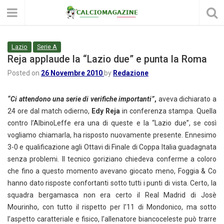
Lazio
Serie A
Reja applaude la “Lazio due” e punta la Roma
Posted on
26 Novembre 2010
by
Redazione
“Ci attendono una serie di verifiche importanti”
,
aveva dichiarato a
24 ore dal match odierno,
Edy Reja
in conferenza stampa. Quella
contro l’AlbinoLeffe era una di queste e la “Lazio due”, se così
vogliamo chiamarla, ha risposto nuovamente presente. Ennesimo
3-0 e qualificazione agli Ottavi di Finale di Coppa Italia guadagnata
senza problemi. Il tecnico goriziano chiedeva conferme a coloro
che fino a questo momento avevano giocato meno, Foggia & Co
hanno dato risposte confortanti sotto tutti i punti di vista. Certo, la
squadra bergamasca non era certo il Real Madrid di Josè
Mourinho, con tutto il rispetto per l’11 di Mondonico, ma sotto
l’aspetto caratteriale e fisico, l’allenatore biancoceleste può trarre