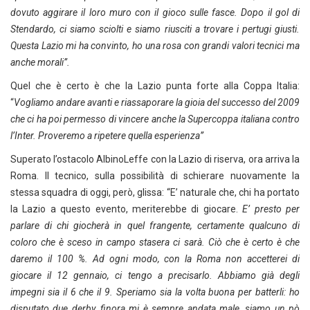
dovuto aggirare il loro muro con il gioco sulle fasce. Dopo il gol di
Stendardo, ci siamo sciolti e siamo riusciti a trovare i pertugi giusti.
Questa Lazio mi ha convinto, ho una rosa con grandi valori tecnici ma
anche morali”.
Quel che è certo è che la Lazio punta forte alla Coppa Italia:
“
Vogliamo andare avanti e riassaporare la gioia del successo del 2009
che ci ha poi permesso di vincere anche la Supercoppa italiana contro
l’Inter. Proveremo a ripetere quella esperienza”
Superato l’ostacolo AlbinoLeffe con la Lazio di riserva, ora arriva la
Roma. Il tecnico, sulla possibilità di schierare nuovamente la
stessa squadra di oggi, però, glissa: “E’ naturale che, chi ha portato
la Lazio a questo evento, meriterebbe di giocare.
E’ presto per
parlare di chi giocherà in quel frangente, certamente qualcuno di
coloro che è sceso in campo stasera ci sarà. Ciò che è certo è che
daremo il 100 %. Ad ogni modo, con la Roma non accetterei di
giocare il 12 gennaio, ci tengo a precisarlo. Abbiamo già degli
impegni sia il 6 che il 9. Speriamo sia la volta buona per batterli: ho
disputato due derby, finora mi è sempre andata male, siamo un pò