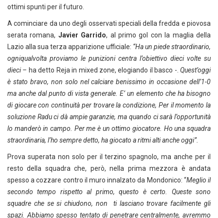
ottimi spunti per il futuro.
A cominciare da uno degli osservati speciali della fredda e piovosa
serata romana,
Javier Garrido
, al primo gol con la maglia della
Lazio alla sua terza apparizione ufficiale:
“Ha un piede straordinario,
ogniqualvolta proviamo le punizioni centra l’obiettivo dieci volte su
dieci –
ha detto Reja in mixed zone, elogiando il basco -.
Quest’oggi
è stato bravo, non solo nel calciare benissimo in occasione dell’1-0
ma anche dal punto di vista generale. E’ un elemento che ha bisogno
di giocare con continuità per trovare la condizione, Per il momento la
soluzione Radu ci dà ampie garanzie, ma quando ci sarà l’opportunità
lo manderò in campo. Per me è un ottimo giocatore. Ho una squadra
straordinaria, l’ho sempre detto, ha giocato a ritmi alti anche oggi”.
Prova superata non solo per il terzino spagnolo, ma anche per il
resto della squadra che, però, nella prima mezzora è andata
spesso a cozzare contro il muro innalzato da Mondonico: “
Meglio il
secondo tempo rispetto al primo, questo è certo. Queste sono
squadre che se si chiudono, non ti lasciano trovare facilmente gli
spazi. Abbiamo spesso tentato di penetrare centralmente, avremmo