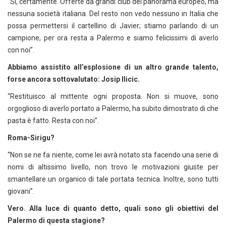
“Sì, certamente. Offerte da grandi club del panorama europeo, ma
nessuna società italiana. Del resto non vedo nessuno in Italia che
possa permettersi il cartellino di Javier; stiamo parlando di un
campione, per ora resta a Palermo e siamo felicissimi di averlo
con noi”.
Abbiamo assistito all’esplosione di un altro grande talento,
forse ancora sottovalutato: Josip Ilicic.
“Restituisco al mittente ogni proposta. Non si muove, sono
orgoglioso di averlo portato a Palermo, ha subito dimostrato di che
pasta è fatto. Resta con noi”.
Roma-Sirigu?
“Non se ne fa niente, come lei avrà notato sta facendo una serie di
nomi di altissimo livello, non trovo le motivazioni giuste per
smantellare un organico di tale portata tecnica. Inoltre, sono tutti
giovani”.
Vero. Alla luce di quanto detto, quali sono gli obiettivi del
Palermo di questa stagione?