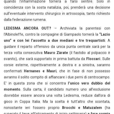
quando l’infiammazione tornerà a farsi sentire. Solo in
coincidenza con la sosta natalizia, poi, prenderà una decisione
sull’eventuale intervento chirurgico in artroscopia, tanto richiesto
dalla federazione rumena.
LEDESMA ANCORA OUT?
– Archiviata la parentesi con
l’Albinoleffe, contro la compagine di Giampaolo tornerà la
“Lazio
uno” e con lei l’assetto a due mediani e tre trequartisti
. A
guidare il reparto offensivo da unica punta centrale sarà per la
terza volta consecutiva
Mauro Zàrate
(il fastidio al polpaccio è
svanito), che sarà supportato in prima battuta da
Floccari
. Sulle
corsie esterne, rispettivamente a destra e a sinistra, saranno
confermati
Hernanes e Mauri
, che in fase di non possesso
avranno il solito compito di affiancare i due perni di centrocampo.
E’ in questa zona che si concentra
l’unico vero dubbio del
momento
. Sulla carta, il candidato numero uno all’esclusione
dovrebbe essere ancora una volta Ledesma, reduce dall’ora di
gioco in Coppa Italia. Ma la scelta è tutt’altro che scontata,
nonostante ieri fossero proprio
Brocchi e Matuzalem
(ha
superato il lieve affaticamento di inizio settimana)
a fare coppia