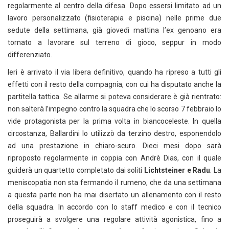
regolarmente al centro della difesa. Dopo essersi limitato ad un
lavoro personalizzato (fisioterapia e piscina) nelle prime due
sedute della settimana, già giovedì mattina l’ex genoano era
tornato a lavorare sul terreno di gioco, seppur in modo
differenziato.
Ieri è arrivato il via libera definitivo, quando ha ripreso a tutti gli
effetti con il resto della compagnia, con cui ha disputato anche la
partitella tattica. Se allarme si poteva considerare è già rientrato:
non salterà l’impegno contro la squadra che lo scorso 7 febbraio lo
vide protagonista per la prima volta in biancoceleste. In quella
circostanza, Ballardini lo utilizzò da terzino destro, esponendolo
ad una prestazione in chiaro-scuro. Dieci mesi dopo sarà
riproposto regolarmente in coppia con Andrè Dias, con il quale
guiderà un quartetto completato dai soliti
Lichtsteiner e Radu
. La
meniscopatia non sta fermando il rumeno, che da una settimana
a questa parte non ha mai disertato un allenamento con il resto
della squadra. In accordo con lo staff medico e con il tecnico
proseguirà a svolgere una regolare attività agonistica, fino a