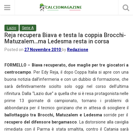
Lazio
Serie A
Reja recupera Biava e testa la coppia Brocchi-
Matuzalem…ma Ledesma resta in corsa
Posted on
27 Novembre 2010
by
Redazione
FORMELLO –
Biava recuperato, due maglie per tre giocatori a
centrocampo
. Per Edy Reja, il dopo Coppa Italia si apre con una
buona notizia dall’infermeria e con un dubbio di formazione, che
sarà definitivamente sciolto solo oggi nel corso dell’ultima
rifinitura. Dalla “Lazio due” a quella che si è resa protagonista nelle
prime 13 giornate di campionato, tornano i problemi di
abbondanza per il tecnico goriziano che in attesa di sciogliere il
ballottaggio tra Brocchi, Matuzalem e Ledesma
sorride per il
recupero del difensore bergamasco
. La distorsione alla caviglia
rimediata con il Parma è stata smaltita, contro il Catania sarà