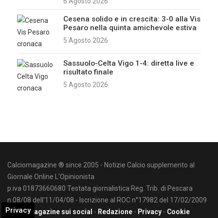
6 Agosto 2026
Cesena solido e in crescita: 3-0 alla Vis
Pesaro nella quinta amichevole estiva
5 Agosto 2026
Sassuolo-Celta Vigo 1-4: diretta live e
risultato finale
5 Agosto 2026
Calciomagazine ® since 2005 - Notizie Calcio supplemento al
Giornale Online L'Opinionista
p.iva 01873660680 Testata giornalistica Reg. Trib. di Pescara
n.08/08 dell'11/04/08 - Iscrizione al ROC n°17982 del 17/02/2009
Privacy
Calciomagazine sui social
-
Redazione
-
Privacy
-
Cookie