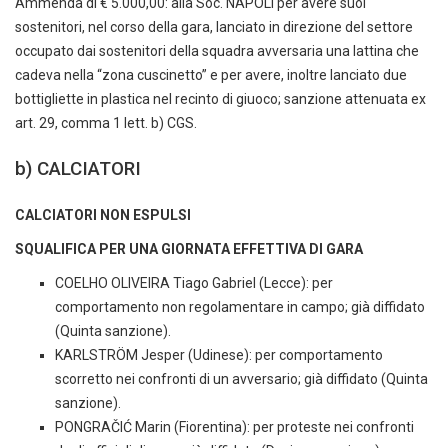
Ammenda di € 5.000,00: alla Soc. NAPOLI per avere suoi
sostenitori, nel corso della gara, lanciato in direzione del settore
occupato dai sostenitori della squadra avversaria una lattina che
cadeva nella “zona cuscinetto” e per avere, inoltre lanciato due
bottigliette in plastica nel recinto di giuoco; sanzione attenuata ex
art. 29, comma 1 lett. b) CGS.
b) CALCIATORI
CALCIATORI NON ESPULSI
SQUALIFICA PER UNA GIORNATA EFFETTIVA DI GARA
COELHO OLIVEIRA Tiago Gabriel (Lecce): per
comportamento non regolamentare in campo; già diffidato
(Quinta sanzione).
KARLSTRÖM Jesper (Udinese): per comportamento
scorretto nei confronti di un avversario; già diffidato (Quinta
sanzione).
PONGRAČIĆ Marin (Fiorentina): per proteste nei confronti