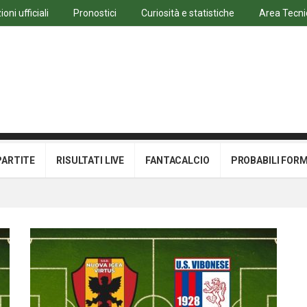
oni ufficiali
Pronostici
Curiosità e statistiche
Area Tecni
PARTITE
RISULTATI LIVE
FANTACALCIO
PROBABILI FOR