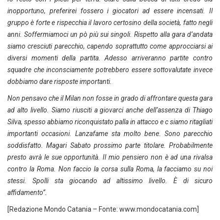
inopportuno, preferirei fossero i giocatori ad essere incensati. Il
gruppo è forte e rispecchia il lavoro certosino della società, fatto negli
anni. Soffermiamoci un pò più sui singoli. Rispetto alla gara d’andata
siamo cresciuti parecchio, capendo soprattutto come approcciarsi ai
diversi momenti della partita. Adesso arriveranno partite contro
squadre che inconsciamente potrebbero essere sottovalutate invece
dobbiamo dare risposte importanti.
Non pensavo che il Milan non fosse in grado di affrontare questa gara
ad alto livello. Siamo riusciti a giovarci anche dell’assenza di Thiago
Silva, spesso abbiamo riconquistato palla in attacco e c siamo ritagliati
importanti occasioni. Lanzafame sta molto bene. Sono parecchio
soddisfatto. Magari Sabato prossimo parte titolare. Probabilmente
presto avrà le sue opportunità. Il mio pensiero non è ad una rivalsa
contro la Roma. Non faccio la corsa sulla Roma, la facciamo su noi
stessi. Spolli sta giocando ad altissimo livello. È di sicuro
affidamento”.
[Redazione Mondo Catania – Fonte: www.mondocatania.com]