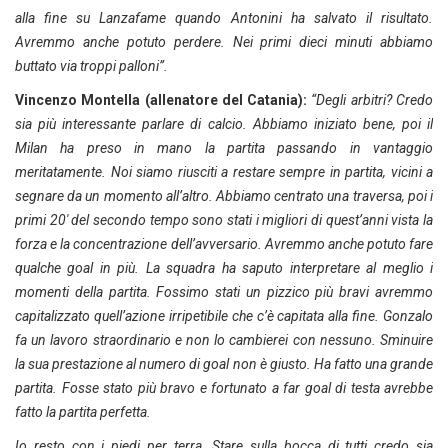
alla fine su Lanzafame quando Antonini ha salvato il risultato.
Avremmo anche potuto perdere. Nei primi dieci minuti abbiamo
buttato via troppi palloni”.
Vincenzo Montella (allenatore del Catania):
“Degli arbitri? Credo
sia più interessante parlare di calcio. Abbiamo iniziato bene, poi il
Milan ha preso in mano la partita passando in vantaggio
meritatamente. Noi siamo riusciti a restare sempre in partita, vicini a
segnare da un momento all’altro. Abbiamo centrato una traversa, poi i
primi 20′ del secondo tempo sono stati i migliori di quest’anni vista la
forza e la concentrazione dell’avversario. Avremmo anche potuto fare
qualche goal in più. La squadra ha saputo interpretare al meglio i
momenti della partita. Fossimo stati un pizzico più bravi avremmo
capitalizzato quell’azione irripetibile che c’è capitata alla fine. Gonzalo
fa un lavoro straordinario e non lo cambierei con nessuno. Sminuire
la sua prestazione al numero di goal non è giusto. Ha fatto una grande
partita. Fosse stato più bravo e fortunato a far goal di testa avrebbe
fatto la partita perfetta.
Io resto con i piedi per terra. Stare sulla bocca di tutti credo sia