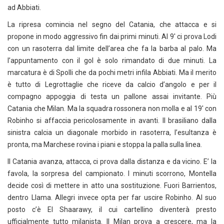
ad Abbiati.
La ripresa comincia nel segno del Catania, che attacca e si
propone in modo aggressivo fin dai primi minuti. Al 9′ ci prova Lodi
con un rasoterra dal limite dell’area che fa la barba al palo. Ma
l’appuntamento con il gol è solo rimandato di due minuti. La
marcatura è di Spolli che da pochi metri infila Abbiati. Ma il merito
è tutto di Legrottaglie che riceve da calcio d’angolo e per il
compagno appoggia di testa un pallone assai invitante. Più
Catania che Milan. Ma la squadra rossonera non molla e al 19′ con
Robinho si affaccia pericolosamente in avanti. Il brasiliano dalla
sinistra calcia un diagonale morbido in rasoterra, l’esultanza è
pronta, ma Marchese rovina i piani e stoppa la palla sulla linea.
Il Catania avanza, attacca, ci prova dalla distanza e da vicino. E’ la
favola, la sorpresa del campionato. I minuti scorrono, Montella
decide così di mettere in atto una sostituzione. Fuori Barrientos,
dentro Llama. Allegri invece opta per far uscire Robinho. Al suo
posto c’è El Shaarawy, il cui cartellino diventerà presto
ufficialmente tutto milanista. Il Milan prova a crescere, ma la