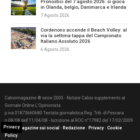
Pronostici del 7 agosto 2026: si gioca
in Olanda, belgio, Danimarca e Irlanda
7 Agosto 2026
Cordenons accende il Beach Volley: al
via la settima tappa del Campionato
Italiano Assoluto 2026
6 Agosto 2026
Calciomagazine ® since 2005 - Notizie Calcio supplemento al
Giornale Online L'Opinionista
p.iva 01873660680 Testata giornalistica Reg. Trib. di Pescara
n.08/08 dell'11/04/08 - Iscrizione al ROC n°17982 del 17/02/2009
Privacy
Calciomagazine sui social
-
Redazione
-
Privacy
-
Cookie
Policy