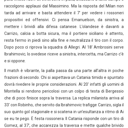
raccolgono applausi dal Massimino. Ma la risposta del Milan non
tarda ad arrivare e basta attendere il 7′ per vedere i rossoneri
propositivi ed offensivi. Ci pensa Emanuelson, da sinistra, a
mettere i brividi alla difesa catanese. L’olandese è davanti a
Carrizo, calcia a botta sicura, ma il portiere siciliano è attento,
resta fermo in piedi sino alla fine e neutralizza il tiro con il corpo.
Dopo poco ci riprova la squadra di Allegri. Al 18′ Ambrosini serve
Ibrahimovic; lo svedese riceve a sinistra, intercetta, ma Carrizo c’è
e si oppone.
Il match è vibrante, la palla passa da una parte all’altra in poche
frazioni di secondo. Chi si aspettava un Catania timido e spuntato
dovrà rivedere le proprie considerazioni. Al 20′ infatti gli uomini di
Montella si rendono pericolosi con un colpo di testa di Bergessio
che di poco finisce sopra la traversa. La replica milanista arriva al
33′ con Robinho, che servito da Ibrahimovic trafigge Carrizo, sigla il
suo quinto gol stagionale e si scatena in un’esultanza a ritmo di Ai
se eu te pego. È festa rossonera. Il Catania risponde con un tiro di
Gomez, al 37′, che accarezza la traversa e mette qualche brivido