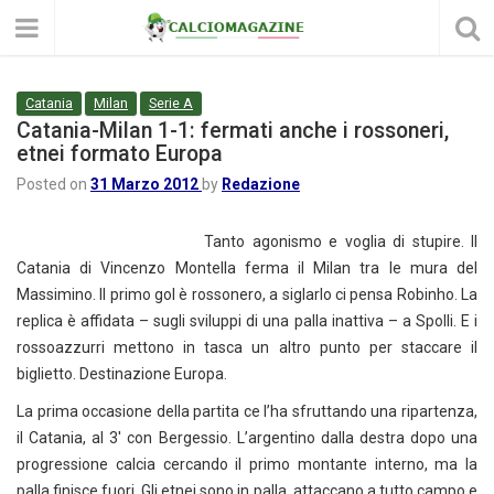
Catania
Milan
Serie A
Catania-Milan 1-1: fermati anche i rossoneri,
etnei formato Europa
Posted on
31 Marzo 2012
by
Redazione
Tanto agonismo e voglia di stupire. Il
Catania di Vincenzo Montella ferma il Milan tra le mura del
Massimino. Il primo gol è rossonero, a siglarlo ci pensa Robinho. La
replica è affidata – sugli sviluppi di una palla inattiva – a Spolli. E i
rossoazzurri mettono in tasca un altro punto per staccare il
biglietto. Destinazione Europa.
La prima occasione della partita ce l’ha sfruttando una ripartenza,
il Catania, al 3′ con Bergessio. L’argentino dalla destra dopo una
progressione calcia cercando il primo montante interno, ma la
palla finisce fuori. Gli etnei sono in palla, attaccano a tutto campo e