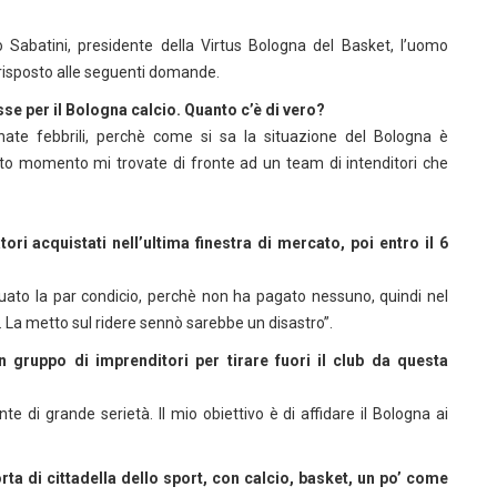
 Sabatini, presidente della Virtus Bologna del Basket, l’uomo
a risposto alle seguenti domande.
se per il Bologna calcio. Quanto c’è di vero?
nate febbrili, perchè come si sa la situazione del Bologna è
to momento mi trovate di fronte ad un team di intenditori che
i acquistati nell’ultima finestra di mercato, poi entro il 6
uato la par condicio, perchè non ha pagato nessuno, quindi nel
La metto sul ridere sennò sarebbe un disastro”.
un gruppo di imprenditori per tirare fuori il club da questa
e di grande serietà. Il mio obiettivo è di affidare il Bologna ai
rta di cittadella dello sport, con calcio, basket, un po’ come