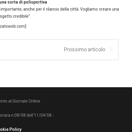
una sorta di polisportiva
mportante, anche per il rilancio della città. Vogliamo creare una
getto credibile”.
rcatoweb.com]
Prossimo articolo
nto al Giornale Online
escara n.08/08 dell'11/04/08 -
okie Policy