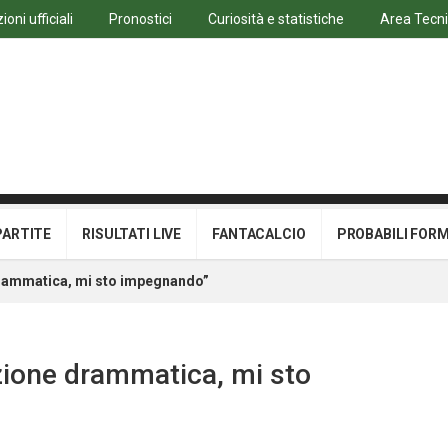
oni ufficiali
Pronostici
Curiosità e statistiche
Area Tecn
PARTITE
RISULTATI LIVE
FANTACALCIO
PROBABILI FOR
drammatica, mi sto impegnando”
azione drammatica, mi sto