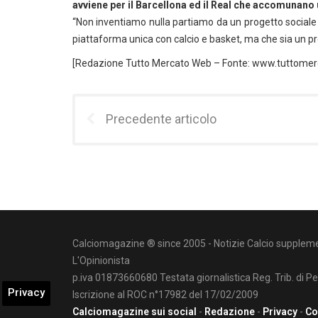
avviene per il Barcellona ed il Real che accomunano 
“Non inventiamo nulla partiamo da un progetto sociale i
piattaforma unica con calcio e basket, ma che sia un pro
[Redazione Tutto Mercato Web – Fonte: www.tuttome
Precedente articolo
Calciomagazine ® since 2005 - Notizie Calcio suppleme
L'Opinionista
p.iva 01873660680 Testata giornalistica Reg. Trib. di P
Privacy
Iscrizione al ROC n°17982 del 17/02/2009
Calciomagazine sui social
-
Redazione
-
Privacy
-
Co