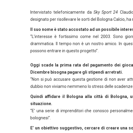
Intervistato telefonicamente da
Sky Sport 24
Claudio
designato per risollevare le sorti del Bologna Calcio, h
Il suo nome è stato accostato ad un possibile interes
“L’interesse è fortissimo come nel 2003. Sono gior
drammatica. Il tempo non è un nostro amico. In ques
possono entrare in questo progetto”.
Oggi scade la prima rata del pagamento dei giocator
Dicembre bisogna pagare gli stipendi arretrati.
“Non si può accusare questa gestione di non aver att
dubbio non viviamo nemmeno lo stress delle scadenze. 
Quindi affidare il Bologna alla città di Bologna, 
situazione.
“E’ una serie di imprenditori che conosco personalment
bolognesi”.
E’ un obiettivo suggestivo, cercare di creare una so