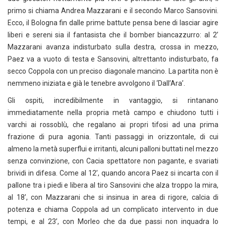
primo si chiama Andrea Mazzarani e il secondo Marco Sansovini.
Ecco, il Bologna fin dalle prime battute pensa bene di lasciar agire
liberi e sereni sia il fantasista che il bomber biancazzurro: al 2’
Mazzarani avanza indisturbato sulla destra, crossa in mezzo,
Paez va a vuoto di testa e Sansovini, altrettanto indisturbato, fa
secco Coppola con un preciso diagonale mancino. La partita non è
nemmeno iniziata e già le tenebre avvolgono il ‘Dall’Ara’.
Gli ospiti, incredibilmente in vantaggio, si rintanano
immediatamente nella propria metà campo e chiudono tutti i
varchi ai rossoblù, che regalano ai propri tifosi ad una prima
frazione di pura agonia. Tanti passaggi in orizzontale, di cui
almeno la metà superflui e irritanti, alcuni palloni buttati nel mezzo
senza convinzione, con Cacia spettatore non pagante, e svariati
brividi in difesa. Come al 12’, quando ancora Paez si incarta con il
pallone tra i piedi e libera al tiro Sansovini che alza troppo la mira,
al 18’, con Mazzarani che si insinua in area di rigore, calcia di
potenza e chiama Coppola ad un complicato intervento in due
tempi, e al 23’, con Morleo che da due passi non inquadra lo