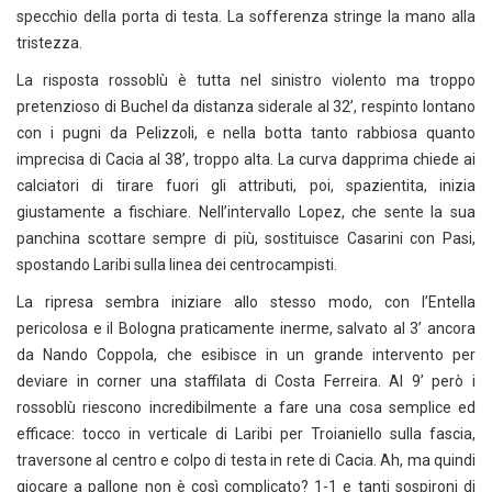
specchio della porta di testa. La sofferenza stringe la mano alla
tristezza.
La risposta rossoblù è tutta nel sinistro violento ma troppo
pretenzioso di Buchel da distanza siderale al 32’, respinto lontano
con i pugni da Pelizzoli, e nella botta tanto rabbiosa quanto
imprecisa di Cacia al 38’, troppo alta. La curva dapprima chiede ai
calciatori di tirare fuori gli attributi, poi, spazientita, inizia
giustamente a fischiare. Nell’intervallo Lopez, che sente la sua
panchina scottare sempre di più, sostituisce Casarini con Pasi,
spostando Laribi sulla linea dei centrocampisti.
La ripresa sembra iniziare allo stesso modo, con l’Entella
pericolosa e il Bologna praticamente inerme, salvato al 3’ ancora
da Nando Coppola, che esibisce in un grande intervento per
deviare in corner una staffilata di Costa Ferreira. Al 9’ però i
rossoblù riescono incredibilmente a fare una cosa semplice ed
efficace: tocco in verticale di Laribi per Troianiello sulla fascia,
traversone al centro e colpo di testa in rete di Cacia. Ah, ma quindi
giocare a pallone non è così complicato? 1-1 e tanti sospironi di