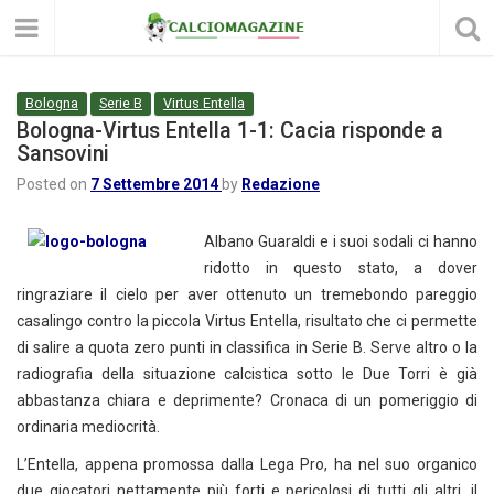
Bologna
Serie B
Virtus Entella
Bologna-Virtus Entella 1-1: Cacia risponde a
Sansovini
Posted on
7 Settembre 2014
by
Redazione
Albano Guaraldi e i suoi sodali ci hanno
ridotto in questo stato, a dover
ringraziare il cielo per aver ottenuto un tremebondo pareggio
casalingo contro la piccola Virtus Entella, risultato che ci permette
di salire a quota zero punti in classifica in Serie B. Serve altro o la
radiografia della situazione calcistica sotto le Due Torri è già
abbastanza chiara e deprimente? Cronaca di un pomeriggio di
ordinaria mediocrità.
L’Entella, appena promossa dalla Lega Pro, ha nel suo organico
due giocatori nettamente più forti e pericolosi di tutti gli altri, il