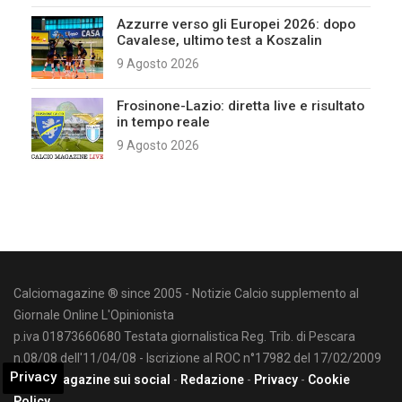
Azzurre verso gli Europei 2026: dopo
Cavalese, ultimo test a Koszalin
9 Agosto 2026
Frosinone-Lazio: diretta live e risultato
in tempo reale
9 Agosto 2026
Calciomagazine ® since 2005 - Notizie Calcio supplemento al
Giornale Online L'Opinionista
p.iva 01873660680 Testata giornalistica Reg. Trib. di Pescara
n.08/08 dell'11/04/08 - Iscrizione al ROC n°17982 del 17/02/2009
Privacy
Calciomagazine sui social
-
Redazione
-
Privacy
-
Cookie
Policy