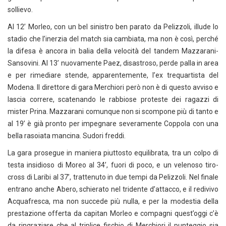
sollievo.
Al 12’ Morleo, con un bel sinistro ben parato da Pelizzoli, illude lo
stadio che l’inerzia del match sia cambiata, ma non è così, perché
la difesa è ancora in balia della velocità del tandem Mazzarani-
Sansovini. Al 13’ nuovamente Paez, disastroso, perde palla in area
e per rimediare stende, apparentemente, l’ex trequartista del
Modena. Il direttore di gara Merchiori però non è di questo avviso e
lascia correre, scatenando le rabbiose proteste dei ragazzi di
mister Prina. Mazzarani comunque non si scompone più di tanto e
al 19’ è già pronto per impegnare severamente Coppola con una
bella rasoiata mancina. Sudori freddi.
La gara prosegue in maniera piuttosto equilibrata, tra un colpo di
testa insidioso di Moreo al 34’, fuori di poco, e un velenoso tiro-
cross di Laribi al 37’, trattenuto in due tempi da Pelizzoli. Nel finale
entrano anche Abero, schierato nel tridente d’attacco, e il redivivo
Acquafresca, ma non succede più nulla, e per la modestia della
prestazione offerta da capitan Morleo e compagni quest’oggi c’è
da ringraziare che al triplice fischio di Merchiori il punteggio sia