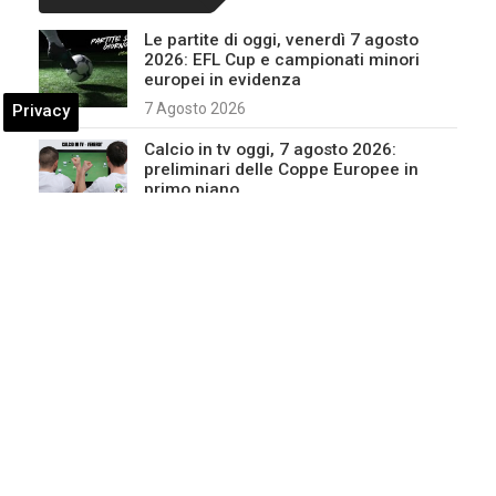
Le partite di oggi, venerdì 7 agosto
2026: EFL Cup e campionati minori
europei in evidenza
7 Agosto 2026
Privacy
Calcio in tv oggi, 7 agosto 2026:
preliminari delle Coppe Europee in
primo piano
7 Agosto 2026
Pronostici del 7 agosto 2026: si gioca
in Olanda, belgio, Danimarca e Irlanda
7 Agosto 2026
Cordenons accende il Beach Volley: al
via la settima tappa del Campionato
Italiano Assoluto 2026
6 Agosto 2026
Europei Beach Volley, Scampoli non
recupera