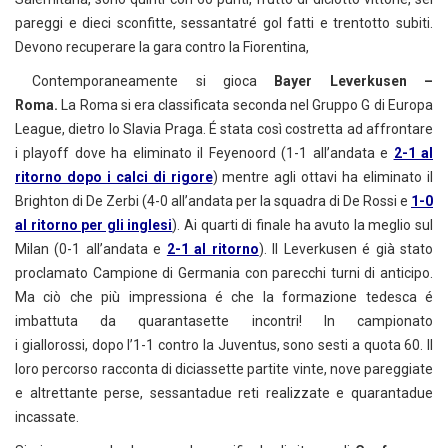
pareggi e dieci sconfitte, sessantatré gol fatti e trentotto subiti.
Devono recuperare la gara contro la Fiorentina,
Contemporaneamente si gioca
Bayer Leverkusen –
Roma.
La Roma si era classificata seconda nel Gruppo G di Europa
League, dietro lo Slavia Praga. É stata così costretta ad affrontare
i playoff dove ha eliminato il Feyenoord (1-1 all’andata e
2-1 al
ritorno dopo i calci di rigore
) mentre agli ottavi ha eliminato il
Brighton di De Zerbi (4-0 all’andata per la squadra di De Rossi e
1-0
al ritorno per gli inglesi
). Ai quarti di finale ha avuto la meglio sul
Milan (0-1 all’andata e
2-1 al ritorno
). Il Leverkusen é già stato
proclamato Campione di Germania con parecchi turni di anticipo.
Ma ciò che più impressiona é che la formazione tedesca é
imbattuta da quarantasette incontri! In campionato
i giallorossi, dopo l’1-1 contro la Juventus, sono sesti a quota 60. Il
loro percorso racconta di diciassette partite vinte, nove pareggiate
e altrettante perse, sessantadue reti realizzate e quarantadue
incassate.