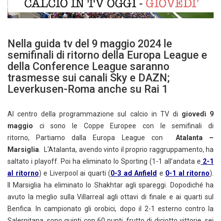
Nella guida tv del 9 maggio 2024 le
semifinali di ritorno della Europa League e
della Conference League saranno
trasmesse sui canali Sky e DAZN;
Leverkusen-Roma anche su Rai 1
Al centro della programmazione sul calcio in TV di
giovedì 9
maggio
ci sono le Coppe Europee con le semifinali di
ritorno, Partiamo dalla Europa League con
Atalanta –
Marsiglia
. L‘Atalanta, avendo vinto il proprio raggruppamento, ha
saltato i playoff. Poi ha eliminato lo Sporting (1-1 all’andata e
2-1
al ritorno
) e Liverpool ai quarti (
0-3 ad Anfield
e
0-1 al ritorno
).
Il Marsiglia ha eliminato lo Shakhtar agli spareggi. Dopodiché ha
avuto la meglio sulla Villarreal agli ottavi di finale e ai quarti sul
Benfica. In campionato gli orobici, dopo il 2-1 esterno contro la
Salernitana, sono quinti con 60 punti, frutto di diciotto vittorie, sei