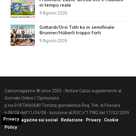
in tempo reale
9 Agosto 2026
Gottardi/Orsi Toth ko in semifinale:
Brunner/Hüberli troppo forti
9 Agosto 2026
Calciomagazine ® since 2005 - Notizie Calcio supplemento al
Giornale Online L'Opinionista
p.iva 01873660680 Testata giornalistica Reg. Trib. di Pescara
n.08/08 dell'11/04/08 - Iscrizione al ROC n°17982 del 17/02/2009
Privacy
Calciomagazine sui social
-
Redazione
-
Privacy
-
Cookie
Policy