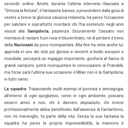
secondo ordine. Anche durante l’ultima intervista rilasciata a
“Striscia la Notizia”, il fantasista barese, a prescindere dalla gioia di
vestire a breve la gloriosa casacca milanista, ha perso l’occasione
per salutare e soprattutto ricordarsi chi l’ha sostenuto negli anni
vissuti alla
Sampdoria
, pazienza. Sicuramente Cassano non
meritava di restare fuori rosa in blucerchiato, né di perdere il treno
della
Nazionale
da poco riconquistata. Alla fine ha vinto anche lui:
approda in uno dei club più gloriosi e vincenti a livello europeo e
mondiale, percepirà un ingaggio importante, giocherà al fianco di
grandi campioni, potrà riconquistare le convocazioni di Prandelli,
ma forse sarà l’ultima sua occasione: il Milan non è la Sampdoria,
in tutti i sensi.
La squadra
. Tralasciando inutili esempi di ipocrisia e demagogia,
all’interno di ogni spogliatoio, come in ogni ambiente, possano
esserci amici e non, chi è davvero dispiaciuto, chi invece
professionalmente abbia beneficiato dall’assenza di Fantantonio,
non mi meraviglio, fa parte della vita. Senza la sua fantasia la
squadra ha perso la propria imprevedibilità, la manovra è