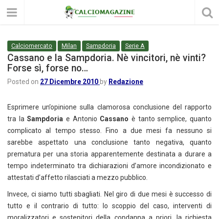
Calciomercato
Milan
Sampdoria
Serie A
Cassano e la Sampdoria. Nè vincitori, nè vinti?
Forse sì, forse no…
Posted on
27 Dicembre 2010
by
Redazione
Esprimere un’opinione sulla clamorosa conclusione del rapporto
tra la
Sampdoria
e Antonio
Cassano
è tanto semplice, quanto
complicato al tempo stesso. Fino a due mesi fa nessuno si
sarebbe aspettato una conclusione tanto negativa, quanto
prematura per una storia apparentemente destinata a durare a
tempo indeterminato tra dichiarazioni d’amore incondizionato e
attestati d’affetto rilasciati a mezzo pubblico.
Invece, ci siamo tutti sbagliati. Nel giro di due mesi è successo di
tutto e il contrario di tutto: lo scoppio del caso, interventi di
moralizzatori e sostenitori della condanna a priori, la richiesta