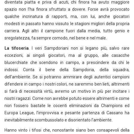
diventata piatta e priva di acuti, chi finora ha avuto maggiore
spazio non l’ha finora sfruttato a dovere. Forse avrà provocato
qualche incrinatura di rapporti, ma, con lui, anche giocatori
modesti in passato hanno vissuto le stagioni migliori della propria
carriera. Agli altri il campione fuori dalla media, tutto genio e
sregolatezza, fa sempre comodo, nel bene e nel male.
La tifoseria
. I veri Sampdoriani non si legano più, salvo rare
eccezioni, ai singoli giocatori, ma al gruppo, alle casacche
blucerchiate che scendono in campo, a prescindere da chi le
indossi. Conta il bene della Sampdoria, della squadra,
dell’ambiente. Se si potranno ammirare degli autentici campioni
difendere in campo i nostri colori, ne saremmo ben lieti, altrimenti
si farà di necessità virtù, avremo un motivo in più per incitare i
nostri ragazzi. Come non avrebbe potuto essere altrimenti e come
non fossero bastate le cocenti eliminazioni da Champions ed
Europa League, l’improvvisa e pesante partenza di Cassano ha
inevitabilmente scombussolato e disorientato l’ambiente.
Hanno vinto i tifosi che, nonostante siano ben consapevoli della