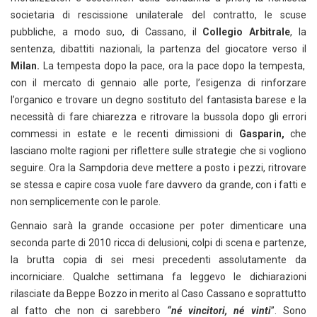
societaria di rescissione unilaterale del contratto, le scuse
pubbliche, a modo suo, di Cassano, il
Collegio Arbitrale
, la
sentenza, dibattiti nazionali, la partenza del giocatore verso il
Milan.
La tempesta dopo la pace, ora la pace dopo la tempesta,
con il mercato di gennaio alle porte, l’esigenza di rinforzare
l’organico e trovare un degno sostituto del fantasista barese e la
necessità di fare chiarezza e ritrovare la bussola dopo gli errori
commessi in estate e le recenti dimissioni di
Gasparin,
che
lasciano molte ragioni per riflettere sulle strategie che si vogliono
seguire. Ora la Sampdoria deve mettere a posto i pezzi, ritrovare
se stessa e capire cosa vuole fare davvero da grande, con i fatti e
non semplicemente con le parole.
Gennaio sarà la grande occasione per poter dimenticare una
seconda parte di 2010 ricca di delusioni, colpi di scena e partenze,
la brutta copia di sei mesi precedenti assolutamente da
incorniciare. Qualche settimana fa leggevo le dichiarazioni
rilasciate da Beppe Bozzo in merito al Caso Cassano e soprattutto
al fatto che non ci sarebbero
“né vincitori, né vinti
”. Sono