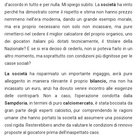
d’accordo in tutto e per nulla. Mi spiego subito. La
società
ha vinto
perché ha dimostrato come il rispetto e stima non hanno prezzo
nemmeno nell’era moderna, dando un grande esempio morale,
ma era proprio necessario non solo non incassare, ma pure
rimetterci nel cedere il miglior calciatore del proprio organico, uno
dei giocatori italiani più dotati tecnicamente, il titolare della
Nazionale? E se si era deciso di cederlo, non si poteva farlo in un
altro momento, ma soprattutto con condizioni più dignitose per le
casse sociali?
La società
ha risparmiato un importante ingaggio, avrà pure
alleggerito in maniera rilevante il proprio
bilancio,
ma non ha
incassato un euro, anzi ha dovuto venire incontro alle esigenze
delle controparti. Non a caso, l’operazione condotta dalla
Sampdoria
, in termini di puro
calciomercato
, è stata bocciata da
gran parte degli esperti calcistici, pur comprendendo le ragioni
umane che hanno portato la società ad assumere una posizione
così rigida. Resterebbero anche da valutare le condizioni di rinnovo
proposte al giocatore prima dell’inaspettato caos.