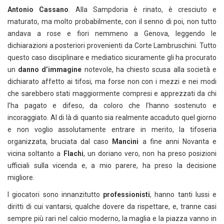
Antonio Cassano
. Alla Sampdoria è rinato, è cresciuto e
maturato, ma molto probabilmente, con il senno di poi, non tutto
andava a rose e fiori nemmeno a Genova, leggendo le
dichiarazioni a posteriori provenienti da Corte Lambruschini. Tutto
questo caso disciplinare e mediatico sicuramente gli ha procurato
un
danno d’immagine
notevole, ha chiesto scusa alla società e
dichiarato affetto ai tifosi, ma forse non con i mezzi e nei modi
che sarebbero stati maggiormente compresi e apprezzati da chi
l’ha pagato e difeso, da coloro che l’hanno sostenuto e
incoraggiato. Al di là di quanto sia realmente accaduto quel giorno
e non voglio assolutamente entrare in merito, la tifoseria
organizzata, bruciata dal caso
Mancini
a fine anni Novanta e
vicina soltanto a
Flachi
, un doriano vero, non ha preso posizioni
ufficiali sulla vicenda e, a mio parere, ha preso la decisione
migliore.
I giocatori sono innanzitutto
professionisti
, hanno tanti lussi e
diritti di cui vantarsi, qualche dovere da rispettare, e, tranne casi
sempre più rari nel calcio moderno, la maglia e la piazza vanno in