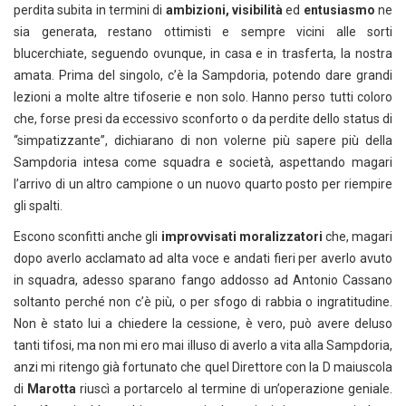
perdita subita in termini di
ambizioni, visibilità
ed
entusiasmo
ne
sia generata, restano ottimisti e sempre vicini alle sorti
blucerchiate, seguendo ovunque, in casa e in trasferta, la nostra
amata. Prima del singolo, c’è la Sampdoria, potendo dare grandi
lezioni a molte altre tifoserie e non solo. Hanno perso tutti coloro
che, forse presi da eccessivo sconforto o da perdite dello status di
“simpatizzante”, dichiarano di non volerne più sapere più della
Sampdoria intesa come squadra e società, aspettando magari
l’arrivo di un altro campione o un nuovo quarto posto per riempire
gli spalti.
Escono sconfitti anche gli
improvvisati moralizzatori
che, magari
dopo averlo acclamato ad alta voce e andati fieri per averlo avuto
in squadra, adesso sparano fango addosso ad Antonio Cassano
soltanto perché non c’è più, o per sfogo di rabbia o ingratitudine.
Non è stato lui a chiedere la cessione, è vero, può avere deluso
tanti tifosi, ma non mi ero mai illuso di averlo a vita alla Sampdoria,
anzi mi ritengo già fortunato che quel Direttore con la D maiuscola
di
Marotta
riuscì a portarcelo al termine di un’operazione geniale.