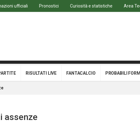
azioni ufficiali
Pronostici
Curiosità e statistiche
Area Te
PARTITE
RISULTATI LIVE
FANTACALCIO
PROBABILI FOR
ze
i assenze