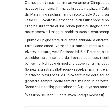
Giampaolo ed i suoi uomini arriveranno all’Olimpico co
negativo fuori casa. Prima della sosta natalizia, il Cat
dal Massimino i siciliani hanno raccolto solo 3 punti su
Lazio e 0-0 contro la Sampdoria. In classifica sono al po
ciliegina sulla torta di una prima parte di stagione c
molte assenze: i maggiori problemi sono a centrocampo, v
Il primo è un giocatore di quantità abbinate a discrete
formazione etnea. Giampaolo si affida al modulo 4-1-4
Alvarez a destra, vista l’indisponibilità di Potenza, a
potrebbe esser rischiato dal tecnico catanese, i cent
benissimo. Nel ruolo di mediano basso verrà impiegato
Gomez, a sinistra ballottaggio Pesce-Llama, mentre a 
In attacco Maxi Lopez è l’unico terminale della squa
giocatore sempre molto temibile ma non in perfette 
Roma ha un feeling particolare ed Augustyn non sono st
[Massimo De Caridi – Fonte: www.vocegiallorossa.it]