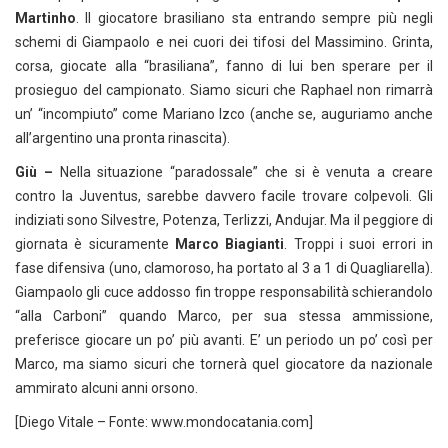
Martinho
. Il giocatore brasiliano sta entrando sempre più negli
schemi di Giampaolo e nei cuori dei tifosi del Massimino. Grinta,
corsa, giocate alla “brasiliana”, fanno di lui ben sperare per il
prosieguo del campionato. Siamo sicuri che Raphael non rimarrà
un’ “incompiuto” come Mariano Izco (anche se, auguriamo anche
all’argentino una pronta rinascita).
Giù –
Nella situazione “paradossale” che si è venuta a creare
contro la Juventus, sarebbe davvero facile trovare colpevoli. Gli
indiziati sono Silvestre, Potenza, Terlizzi, Andujar. Ma il peggiore di
giornata è sicuramente
Marco Biagianti
. Troppi i suoi errori in
fase difensiva (uno, clamoroso, ha portato al 3 a 1 di Quagliarella).
Giampaolo gli cuce addosso fin troppe responsabilità schierandolo
“alla Carboni” quando Marco, per sua stessa ammissione,
preferisce giocare un po’ più avanti. E’ un periodo un po’ così per
Marco, ma siamo sicuri che tornerà quel giocatore da nazionale
ammirato alcuni anni orsono.
[Diego Vitale – Fonte: www.mondocatania.com]