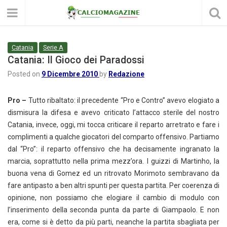
Catania
Serie A
Catania: Il Gioco dei Paradossi
Posted on
9 Dicembre 2010
by
Redazione
Pro –
Tutto ribaltato: il precedente “Pro e Contro” avevo elogiato a
dismisura la difesa e avevo criticato l’attacco sterile del nostro
Catania, invece, oggi, mi tocca criticare il reparto arretrato e fare i
complimenti a qualche giocatori del comparto offensivo. Partiamo
dal “Pro”: il reparto offensivo che ha decisamente ingranato la
marcia, soprattutto nella prima mezz’ora. I guizzi di Martinho, la
buona vena di Gomez ed un ritrovato Morimoto sembravano da
fare antipasto a ben altri spunti per questa partita. Per coerenza di
opinione, non possiamo che elogiare il cambio di modulo con
l’inserimento della seconda punta da parte di Giampaolo. E non
era, come si è detto da più parti, neanche la partita sbagliata per