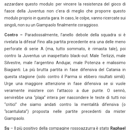
azzardare questo modulo: per vincere la resistenza del gioco di
fasce della Juventus non c’era di meglio che proporre questo
modulo proprio in questa gara. In caso, le colpe, vanno ricercate sui
singoli, non su un Giampaolo finalmente coraggioso.
Contro –
Paradossalmente, l’anello debole della squadra si è
rivelata la difesa! Fino alla partita precedente era una delle meno
perforate di serie A (ma, tutto sommato, è rimasta tale), poi
contro la Juventus un inaspettato black-out. Male Terlizzi, male
Silvestre, male l’argentino Andujar, male Potenza e malissimo
Biagianti. La più brutta partita in fase difensiva del Catania in
questa stagione (solo contro il Parma si ebbero risultati simili).
Urge una maggiore attenzione in fase difensiva se si vuole
veramente insistere con l’attacco a due punte. O sennò,
servirebbe una “plaja” intera per nascondere le teste di tutti noi
“critici” che siamo andati contro la mentalità difensiva (o
“scantuliata”) proposta nelle partite precedenti da mister
Giampaolo.
Su
– Il più positivo della compagine rossoazzurra è stato
Raphael