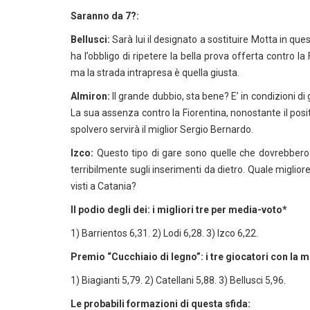
Saranno da 7?:
Bellusci:
Sarà lui il designato a sostituire Motta in que
ha l’obbligo di ripetere la bella prova offerta contro la
ma la strada intrapresa è quella giusta.
Almiron:
Il grande dubbio, sta bene? E’ in condizioni di
La sua assenza contro la Fiorentina, nonostante il posit
spolvero servirà il miglior Sergio Bernardo.
Izco:
Questo tipo di gare sono quelle che dovrebbero e
terribilmente sugli inserimenti da dietro. Quale miglior
visti a Catania?
Il podio degli dei: i migliori tre per media-voto*
1) Barrientos 6,31. 2) Lodi 6,28. 3) Izco 6,22.
Premio “Cucchiaio di legno”: i tre giocatori con la 
1) Biagianti 5,79. 2) Catellani 5,88. 3) Bellusci 5,96.
Le probabili formazioni di questa sfida: