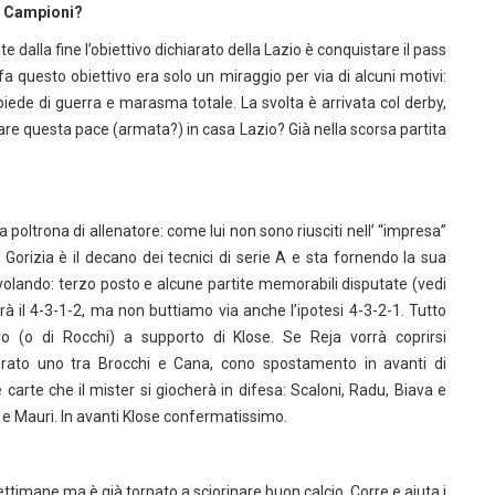
a Campioni?
ate dalla fine l’obiettivo dichiarato della Lazio è conquistare il pass
 questo obiettivo era solo un miraggio per via di alcuni motivi:
l piede di guerra e marasma totale. La svolta è arrivata col derby,
rare questa pace (armata?) in casa Lazio? Già nella scorsa partita
 poltrona di allenatore: come lui non sono riusciti nell’ “impresa”
di Gorizia è il decano dei tecnici di serie A e sta fornendo la sua
 volando: terzo posto e alcune partite memorabili disputate (vedi
à il 4-3-1-2, ma non buttiamo via anche l’ipotesi 4-3-2-1. Tutto
o (o di Rocchi) a supporto di Klose. Se Reja vorrà coprirsi
ierato uno tra Brocchi e Cana, cono spostamento in avanti di
carte che il mister si giocherà in difesa: Scaloni, Radu, Biava e
 e Mauri. In avanti Klose confermatissimo.
ettimane ma è già tornato a sciorinare buon calcio. Corre e aiuta i