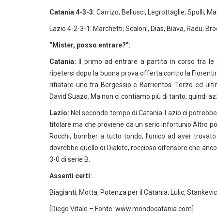
Catania 4-3-3:
Carrizo; Bellusci, Legrottaglie, Spolli, 
Lazio 4-2-3-1: Marchetti; Scaloni, Dias, Biava, Radu; B
“Mister, posso entrare?”:
Catania:
Il primo ad entrare a partita in corso tra l
ripetersi dopo la buona prova offerta contro la Fiorent
rifiatare uno tra Bergessio e Barrientos. Terzo ed ul
David Suazo. Ma non ci contiamo più di tanto, quindi 
Lazio:
Nel secondo tempo di Catania-Lazio ci potrebbe 
titolare ma che proviene da un serio infortunio.Altro 
Rocchi, bomber a tutto tondo, l’unico ad aver trovato
dovrebbe quello di Diakite, roccioso difensore che anco
3-0 di serie B.
Assenti certi:
Biagianti, Motta, Potenza per il Catania; Lulic, Stankev
[Diego Vitale – Fonte: www.mondocatania.com]