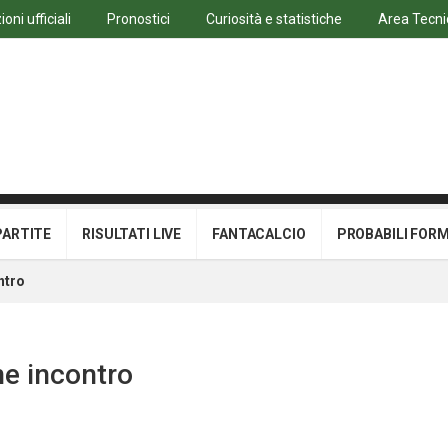
oni ufficiali
Pronostici
Curiosità e statistiche
Area Tecni
PARTITE
RISULTATI LIVE
FANTACALCIO
PROBABILI FOR
ntro
ne incontro