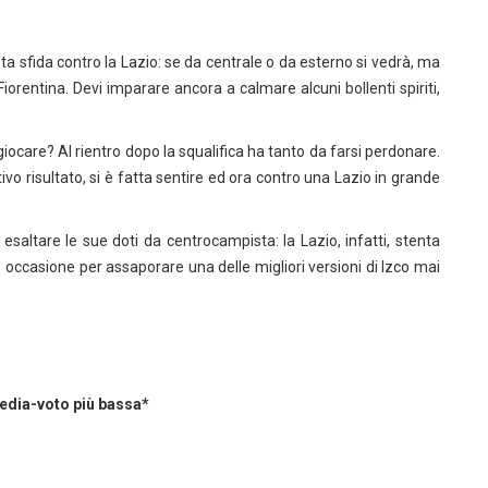
sta sfida contro la Lazio: se da centrale o da esterno si vedrà, ma
 Fiorentina. Devi imparare ancora a calmare alcuni bollenti spiriti,
 giocare? Al rientro dopo la squalifica ha tanto da farsi perdonare.
ivo risultato, si è fatta sentire ed ora contro una Lazio in grande
saltare le sue doti da centrocampista: la Lazio, infatti, stenta
e occasione per assaporare una delle migliori versioni di Izco mai
media-voto più bassa*