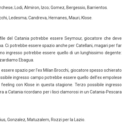
Marchese; Lodi, Almiron, Izco; Gomez, Bergessio, Barrientos.
rocchi, Ledesma; Candreva, Hernanes, Mauri; Klose.
e file del Catania potrebbe essere Seymour, giocatore che deve
ina. Ci potrebbe essere spazio anche per Catellani, magari per far
timo ingresso potrebbe essere quello di un lunghissimo degente:
azzardiamo Ebagua.
essere spazio per l’ex Milan Brocchi, giocatore spesso schierato
possibile ingresso campo potrebbe essere quello dell’ex empolese
 feeling con Klose in questa stagione. Terzo possibile ingresso
ra a Catania ricordano per i lisci clamorosi in un Catania-Pescara
icius, Gonzalez, Matuzalem, Rozzi per la Lazio.