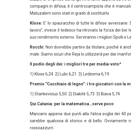
compagni in difesa, è il centrocampista che è mancat
Matuzalem sono stati in grado di sostituirlo.
Klose:
E’ lo spauracchio di tutte le difese avversarie.
lavoro”, invece il tedesco ha ritrovato la forza dei bei
suo rendimento esterno. Serviranno i migliori Spolli e Le
Rocchi:
Non dovrebbe partire da titolare, poiché è anch
male. Siamo sicuri che Reja lo utilizzerà per dar manfort
Il podio degli dei: i migliori tre per media-voto*
1) Klose 6,24. 2) Lulic 6,21. 3) Ledesma 6,19.
Premio “Cucchiaio di legno”: i tre giocatori con la 
1) Stankevicius 5,50. 2) Diakitè 5,73. 3) Biava 5,74.
Qui Catania: per la matematica…serve poco
Mancano appena due punti alla fatica soglia dei 40 pe
sarebbe qualcosa di storico e di bello. Ovviamente 
rossoazzurri.