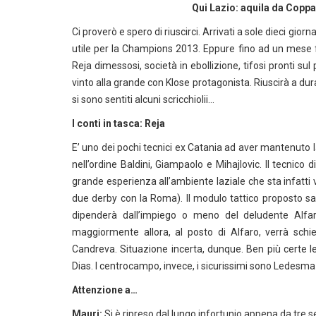
Qui Lazio: aquila da Copp
Ci proverò e spero di riuscirci. Arrivati a sole dieci giorn
utile per la Champions 2013. Eppure fino ad un mese fa
Reja dimessosi, società in ebollizione, tifosi pronti su
vinto alla grande con Klose protagonista. Riuscirà a du
si sono sentiti alcuni scricchiolii…
I conti in tasca: Reja
E’ uno dei pochi tecnici ex Catania ad aver mantenuto la
nell’ordine Baldini, Giampaolo e Mihajlovic. Il tecnico 
grande esperienza all’ambiente laziale che sta infatti
due derby con la Roma). Il modulo tattico proposto sar
dipenderà dall’impiego o meno del deludente Alfar
maggiormente allora, al posto di Alfaro, verrà sch
Candreva. Situazione incerta, dunque. Ben più certe le 
Dias. I centrocampo, invece, i sicurissimi sono Ledesma
Attenzione a…
Mauri:
Si è ripreso dal lungo infortunio appena da tre s