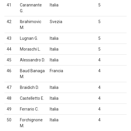
41
Carannante
Italia
5
G.
42
Ibrahimovic
Svezia
5
M.
43
Lugnan G.
Italia
5
44
Moraschi L.
Italia
5
45
Alessandro D.
Italia
4
46
Baud Banaga
Francia
4
M.
47
Braidich D.
Italia
4
48
Castelletto E.
Italia
4
49
Ferrario C.
Italia
4
50
Forchignone
Italia
4
M.