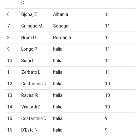
G.
6
Gjonaj E.
Albania
11
7
Gningue M.
Senegal
11
8
Hrom D.
Romania
11
9
Longo P.
Italia
11
10
Siani G.
Italia
11
11
Zerbato L.
Italia
11
12
Costantino R.
Italia
10
13
Ravasi R.
Italia
10
14
Viscardi D.
Italia
10
15
Costantino D.
Italia
9
16
D'Este N.
Italia
9