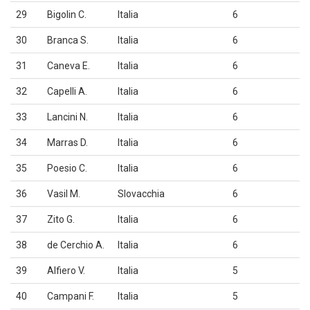
29
Bigolin C.
Italia
6
30
Branca S.
Italia
6
31
Caneva E.
Italia
6
32
Capelli A.
Italia
6
33
Lancini N.
Italia
6
34
Marras D.
Italia
6
35
Poesio C.
Italia
6
36
Vasil M.
Slovacchia
6
37
Zito G.
Italia
6
38
de Cerchio A.
Italia
6
39
Alfiero V.
Italia
5
40
Campani F.
Italia
5