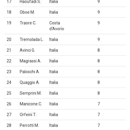
17
Haoufadi S.
Italia
9
18
Oboe M.
Italia
9
19
Traore C.
Costa
9
d'Avorio
20
Tremolada L.
Italia
9
21
Avinci G.
Italia
8
22
Magrassi A.
Italia
8
23
Paloschi A.
Italia
8
24
Quaggio A.
Italia
8
25
Semprini M.
Italia
8
26
Manicone C.
Italia
7
27
Orfeini T.
Italia
7
28
Perrotti M.
Italia
7