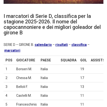
I marcatori di Serie D, classifica per la
stagione 2025-2026. Il nome del
capocannoniere e dei migliori goleador del
girone B
SERIE D – GIRONE B:
calendario
–
risultati
–
classifica
–
marcatori
POS
GIOCATORE
PAESE
SQUADRA
GOL
ASSISTS
1
Bonseri M.
Italia
19
2
Chessa M.
Italia
17
3
Belloli F.
Italia
13
4
Castelli M.
Italia
11
5
Franceschinis
Italia
11