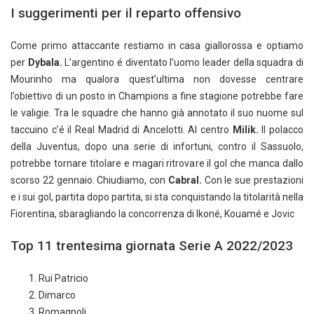
I suggerimenti per il reparto offensivo
Come primo attaccante restiamo in casa giallorossa e optiamo
per
Dybala.
L’argentino é diventato l’uomo leader della squadra di
Mourinho ma qualora quest’ultima non dovesse centrare
l’obiettivo di un posto in Champions a fine stagione potrebbe fare
le valigie. Tra le squadre che hanno già annotato il suo nuome sul
taccuino c’é il Real Madrid di Ancelotti. Al centro
Milik.
Il polacco
della Juventus, dopo una serie di infortuni, contro il Sassuolo,
potrebbe tornare titolare e magari ritrovare il gol che manca dallo
scorso 22 gennaio. Chiudiamo, con
Cabral.
Con le sue prestazioni
e i sui gol, partita dopo partita, si sta conquistando la titolarità nella
Fiorentina, sbaragliando la concorrenza di Ikoné, Kouamé e Jovic
Top 11 trentesima giornata Serie A 2022/2023
Rui Patricio
Dimarco
Romagnoli