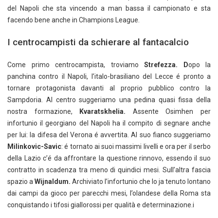
del Napoli che sta vincendo a man bassa il campionato e sta
facendo bene anche in Champions League.
I centrocampisti da schierare al fantacalcio
Come primo centrocampista, troviamo
Strefezza. D
opo la
panchina contro il Napoli, l’italo-brasiliano del Lecce é pronto a
tornare protagonista davanti al proprio pubblico contro la
Sampdoria. Al centro suggeriamo una pedina quasi fissa della
nostra formazione,
Kvaratskhelia.
Assente Osimhen per
infortunio il georgiano del Napoli ha il compito di segnare anche
per lui: la difesa del Verona é avvertita. Al suo fianco suggeriamo
Milinkovic-Savic
: é tornato ai suoi massimi livelli e ora per il serbo
della Lazio c’é da affrontare la questione rinnovo, essendo il suo
contratto in scadenza tra meno di quindici mesi. Sull’altra fascia
spazio a
Wijnaldum.
Archiviato l’infortunio che lo ja tenuto lontano
dai campi da gioco per parecchi mesi, l’olandese della Roma sta
conquistando i tifosi giallorossi per qualità e determinazione.i