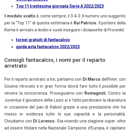
Top 11 trentesima giornata Serie A 2022/2023
Il
modulo scelto
é, come sempre, il 3-4-3. Il numero uno suggerito
per la “Top 11” di questa settimana é
Rui Patricio.
Il portiere della
Roma é arrivato a dodici e vuole inseguire i diciassette di Provedel.
tornei gratuiti di fantacalcio
guida asta fantacalcio 2022/2023
Consigli fantacalcio, i nomi per il reparto
arretrato
Per il reparto arretrato a tre, partiamo con
Di Marco
dell’Inter: con
Gosens ritrovato e in gran forma dovrà fare tutto il possibile per
vincere la concorrenza. Proseguiamo con
Romagnoli.
Contro la
Juventus il giocatore della Lazio si é fatto perdonare la sbavatura
in occasione del pari di Rabiot grazie a una prestazione che ha
messo in evidenza tutte le sue capacità e la personalità.
Chiudiamo con
Di Lorenzo.
Sta vivendo una stagione super: oltre
ad essere titolare nella Nazionale Campione d’Europa, é capitano