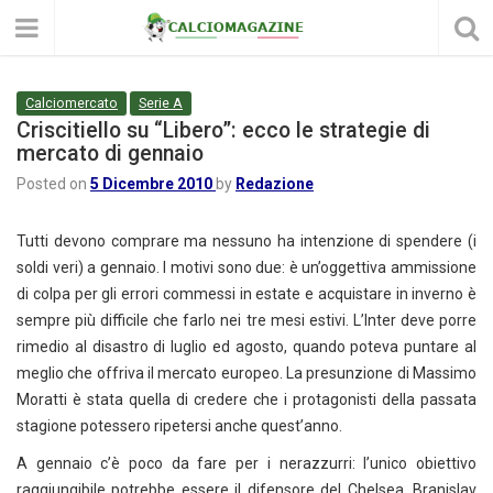
Calciomercato
Serie A
Criscitiello su “Libero”: ecco le strategie di
mercato di gennaio
Posted on
5 Dicembre 2010
by
Redazione
Tutti devono comprare ma nessuno ha intenzione di spendere (i
soldi veri) a gennaio. I motivi sono due: è un’oggettiva ammissione
di colpa per gli errori commessi in estate e acquistare in inverno è
sempre più difficile che farlo nei tre mesi estivi. L’Inter deve porre
rimedio al disastro di luglio ed agosto, quando poteva puntare al
meglio che offriva il mercato europeo. La presunzione di Massimo
Moratti è stata quella di credere che i protagonisti della passata
stagione potessero ripetersi anche quest’anno.
A gennaio c’è poco da fare per i nerazzurri: l’unico obiettivo
raggiungibile potrebbe essere il difensore del Chelsea, Branislav