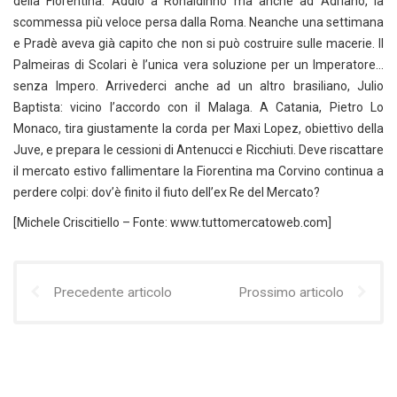
della Fiorentina. Addio a Ronaldinho ma anche ad Adriano, la
scommessa più veloce persa dalla Roma. Neanche una settimana
e Pradè aveva già capito che non si può costruire sulle macerie. Il
Palmeiras di Scolari è l’unica vera soluzione per un Imperatore…
senza Impero. Arrivederci anche ad un altro brasiliano, Julio
Baptista: vicino l’accordo con il Malaga. A Catania, Pietro Lo
Monaco, tira giustamente la corda per Maxi Lopez, obiettivo della
Juve, e prepara le cessioni di Antenucci e Ricchiuti. Deve riscattare
il mercato estivo fallimentare la Fiorentina ma Corvino continua a
perdere colpi: dov’è finito il fiuto dell’ex Re del Mercato?
[Michele Criscitiello – Fonte: www.tuttomercatoweb.com]
Precedente articolo
Prossimo articolo