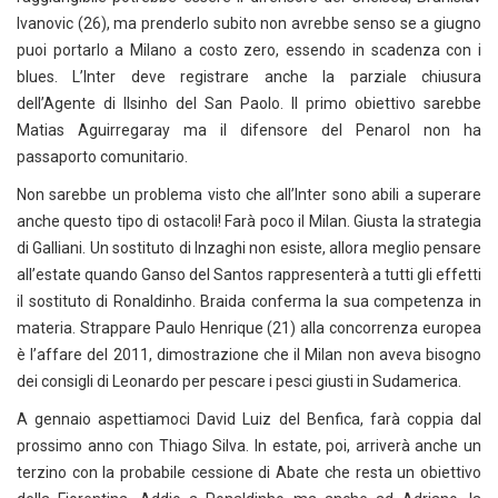
Ivanovic (26), ma prenderlo subito non avrebbe senso se a giugno
puoi portarlo a Milano a costo zero, essendo in scadenza con i
blues. L’Inter deve registrare anche la parziale chiusura
dell’Agente di Ilsinho del San Paolo. Il primo obiettivo sarebbe
Matias Aguirregaray ma il difensore del Penarol non ha
passaporto comunitario.
Non sarebbe un problema visto che all’Inter sono abili a superare
anche questo tipo di ostacoli! Farà poco il Milan. Giusta la strategia
di Galliani. Un sostituto di Inzaghi non esiste, allora meglio pensare
all’estate quando Ganso del Santos rappresenterà a tutti gli effetti
il sostituto di Ronaldinho. Braida conferma la sua competenza in
materia. Strappare Paulo Henrique (21) alla concorrenza europea
è l’affare del 2011, dimostrazione che il Milan non aveva bisogno
dei consigli di Leonardo per pescare i pesci giusti in Sudamerica.
A gennaio aspettiamoci David Luiz del Benfica, farà coppia dal
prossimo anno con Thiago Silva. In estate, poi, arriverà anche un
terzino con la probabile cessione di Abate che resta un obiettivo