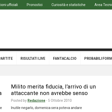
oni ufficiali
Pronostici
Curiosità e statistiche
Area Tecni
PARTITE
RISULTATI LIVE
FANTACALCIO
PROBABILI FOR
Milito merita fiducia, l’arrivo di un
a
attaccante non avrebbe senso
Posted by
Redazione
-
5 Ottobre 2010
ne
Inutile negarlo, domenica sera poteva andare