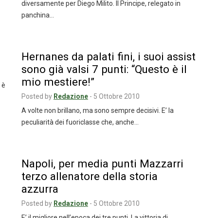
diversamente per Diego Milito. Il Principe, relegato in
panchina…
Hernanes da palati fini, i suoi assist
sono già valsi 7 punti: “Questo è il
mio mestiere!”
 è
Posted by
Redazione
-
5 Ottobre 2010
A volte non brillano, ma sono sempre decisivi. E’ la
peculiarità dei fuoriclasse che, anche…
Napoli, per media punti Mazzarri
terzo allenatore della storia
azzurra
Posted by
Redazione
-
5 Ottobre 2010
E’ il migliore nell’epoca dei tre punti. La vittoria di