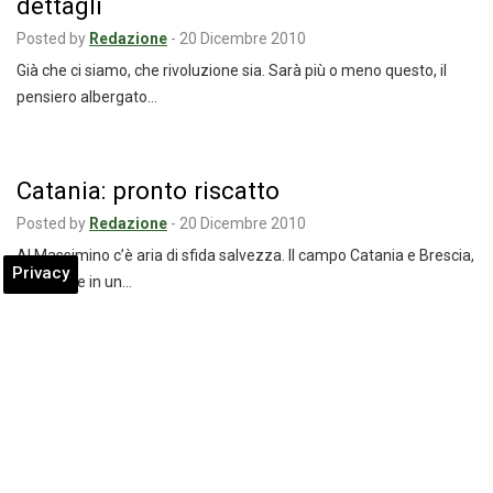
dettagli
Posted by
Redazione
-
20 Dicembre 2010
Già che ci siamo, che rivoluzione sia. Sarà più o meno questo, il
pensiero albergato…
Catania: pronto riscatto
Posted by
Redazione
-
20 Dicembre 2010
Al Massimino c’è aria di sfida salvezza. Il campo Catania e Brescia,
Privacy
entrambe in un…
Guidolin: “E’ mancato il risultato, non il
coraggio e la personalità”
Posted by
Redazione
-
20 Dicembre 2010
E’ dispiaciuto mister Guidolin al termine dell’incontro perso contro