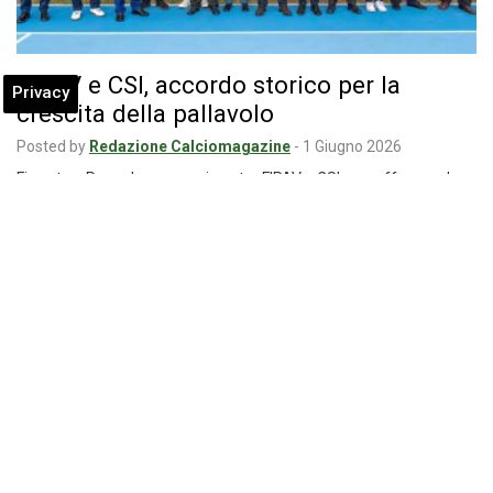
FIPAV e CSI, accordo storico per la
Privacy
crescita della pallavolo
Posted by
Redazione Calciomagazine
-
1 Giugno 2026
Firmata a Roma la convenzione tra FIPAV e CSI per rafforzare la
pallavolo nelle parrocchie…