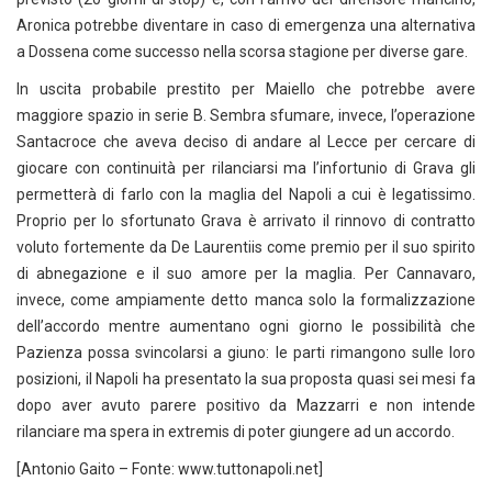
Aronica potrebbe diventare in caso di emergenza una alternativa
a Dossena come successo nella scorsa stagione per diverse gare.
In uscita probabile prestito per Maiello che potrebbe avere
maggiore spazio in serie B. Sembra sfumare, invece, l’operazione
Santacroce che aveva deciso di andare al Lecce per cercare di
giocare con continuità per rilanciarsi ma l’infortunio di Grava gli
permetterà di farlo con la maglia del Napoli a cui è legatissimo.
Proprio per lo sfortunato Grava è arrivato il rinnovo di contratto
voluto fortemente da De Laurentiis come premio per il suo spirito
di abnegazione e il suo amore per la maglia. Per Cannavaro,
invece, come ampiamente detto manca solo la formalizzazione
dell’accordo mentre aumentano ogni giorno le possibilità che
Pazienza possa svincolarsi a giuno: le parti rimangono sulle loro
posizioni, il Napoli ha presentato la sua proposta quasi sei mesi fa
dopo aver avuto parere positivo da Mazzarri e non intende
rilanciare ma spera in extremis di poter giungere ad un accordo.
[Antonio Gaito – Fonte: www.tuttonapoli.net]