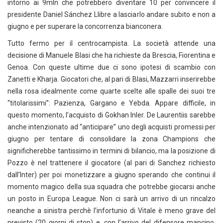
intorno ai 9mln che potrebbero diventare 10 per convincere il
presidente Daniel Sánchez Llibre a lasciarlo andare subito e non a
giugno e per superare la concorrenza bianconera.
Tutto fermo per il centrocampista. La società attende una
decisione di Manuele Blasi che ha richieste da Brescia, Fiorentina e
Genoa. Con queste ultime due ci sono ipotesi di scambio con
Zanetti e Kharja. Giocatori che, al pari di Blasi, Mazzarri inserirebbe
nella rosa idealmente come quarte scelte alle spalle dei suoi tre
“titolarissimi”: Pazienza, Gargano e Yebda. Appare difficile, in
questo momento, l’acquisto di Gokhan Inler. De Laurentiis sarebbe
anche intenzionato ad “anticipare” uno degli acquisti promessi per
giugno per tentare di consolidare la zona Champions che
significherebbe tantissimo in termini di bilancio, ma la posizione di
Pozzo è nel trattenere il giocatore (al pari di Sanchez richiesto
dall’Inter) per poi monetizzare a giugno sperando che continui il
momento magico della sua squadra che potrebbe giocarsi anche
un posto in Europa League. Non ci sarà un arrivo di un rincalzo
neanche a sinistra perchè l’infortunio di Vitale è meno grave del
previsto (20 giorni di stop) e, con l’arrivo del difensore mancino,