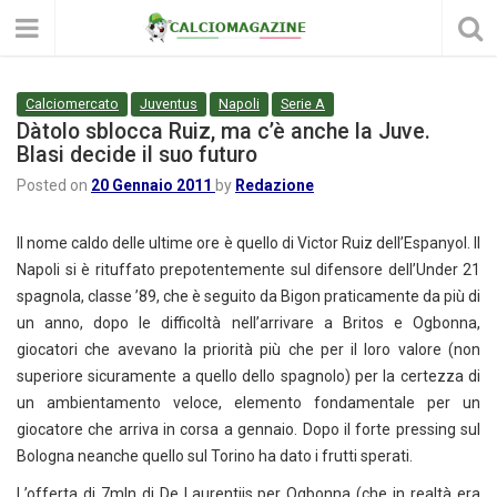
Calciomercato
Juventus
Napoli
Serie A
Dàtolo sblocca Ruiz, ma c’è anche la Juve.
Blasi decide il suo futuro
Posted on
20 Gennaio 2011
by
Redazione
Il nome caldo delle ultime ore è quello di Victor Ruiz dell’Espanyol. Il
Napoli si è rituffato prepotentemente sul difensore dell’Under 21
spagnola, classe ’89, che è seguito da Bigon praticamente da più di
un anno, dopo le difficoltà nell’arrivare a Britos e Ogbonna,
giocatori che avevano la priorità più che per il loro valore (non
superiore sicuramente a quello dello spagnolo) per la certezza di
un ambientamento veloce, elemento fondamentale per un
giocatore che arriva in corsa a gennaio. Dopo il forte pressing sul
Bologna neanche quello sul Torino ha dato i frutti sperati.
L’offerta di 7mln di De Laurentiis per Ogbonna (che in realtà era