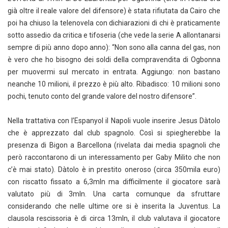
già oltre il reale valore del difensore) è stata rifiutata da Cairo che
poi ha chiuso la telenovela con dichiarazioni di chi è praticamente
sotto assedio da critica e tifoseria (che vede la serie A allontanarsi
sempre di più anno dopo anno): “Non sono alla canna del gas, non
è vero che ho bisogno dei soldi della compra­vendita di Ogbonna
per muover­mi sul mercato in entrata. Ag­giungo: non bastano
neanche 10 milioni, il prezzo è più alto. Ribadisco: 10 milioni sono
pochi, tenuto conto del grande valore del nostro di­fensore”.
Nella trattativa con l’Espanyol il Napoli vuole inserire Jesus Dàtolo
che è apprezzato dal club spagnolo. Così si spiegherebbe la
presenza di Bigon a Barcellona (rivelata dai media spagnoli che
però raccontarono di un interessamento per Gaby Milito che non
c’è mai stato). Dàtolo è in prestito oneroso (circa 350mila euro)
con riscatto fissato a 6,3mln ma difficilmente il giocatore sarà
valutato più di 3mln. Una carta comunque da sfruttare
considerando che nelle ultime ore si è inserita la Juventus. La
clausola rescissoria è di circa 13mln, il club valutava il giocatore