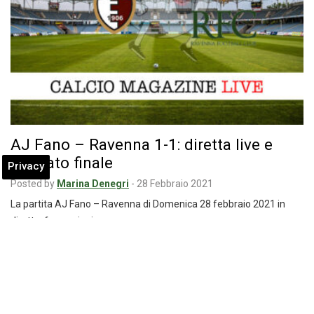
AJ Fano – Ravenna 1-1: diretta live e
risultato finale
Privacy
Posted by
Marina Denegri
-
28 Febbraio 2021
La partita AJ Fano – Ravenna di Domenica 28 febbraio 2021 in
diretta: formazioni e…