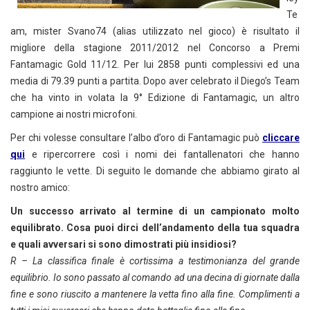
Te
am, mister Svano74 (alias utilizzato nel gioco) è risultato il
migliore della stagione 2011/2012 nel Concorso a Premi
Fantamagic Gold 11/12. Per lui 2858 punti complessivi ed una
media di 79.39 punti a partita. Dopo aver celebrato il Diego’s Team
che ha vinto in volata la 9° Edizione di Fantamagic, un altro
campione ai nostri microfoni.
Per chi volesse consultare l’albo d’oro di Fantamagic può
cliccare
qui
e ripercorrere così i nomi dei fantallenatori che hanno
raggiunto le vette. Di seguito le domande che abbiamo girato al
nostro amico:
Un successo arrivato al termine di un campionato molto
equilibrato. Cosa puoi dirci dell’andamento della tua squadra
e quali avversari si sono dimostrati più insidiosi?
R – La classifica finale è cortissima a testimonianza del grande
equilibrio. Io sono passato al comando ad una decina di giornate dalla
fine e sono riuscito a mantenere la vetta fino alla fine. Complimenti a