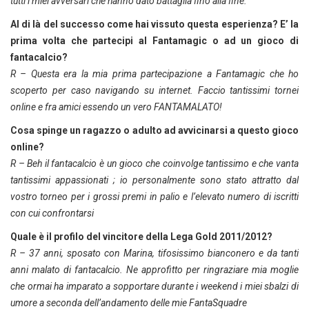
tutti i miei avversari che hanno dato battaglia fino alla fine.
Al di là del successo come hai vissuto questa esperienza? E’ la
prima volta che partecipi al Fantamagic o ad un gioco di
fantacalcio?
R – Questa era la mia prima partecipazione a Fantamagic che ho
scoperto per caso navigando su internet. Faccio tantissimi tornei
online e fra amici essendo un vero FANTAMALATO!
Cosa spinge un ragazzo o adulto ad avvicinarsi a questo gioco
online?
R – Beh il fantacalcio è un gioco che coinvolge tantissimo e che vanta
tantissimi appassionati ; io personalmente sono stato attratto dal
vostro torneo per i grossi premi in palio e l’elevato numero di iscritti
con cui confrontarsi
Quale è il profilo del vincitore della Lega Gold 2011/2012?
R – 37 anni, sposato con Marina, tifosissimo bianconero e da tanti
anni malato di fantacalcio. Ne approfitto per ringraziare mia moglie
che ormai ha imparato a sopportare durante i weekend i miei sbalzi di
umore a seconda dell’andamento delle mie FantaSquadre