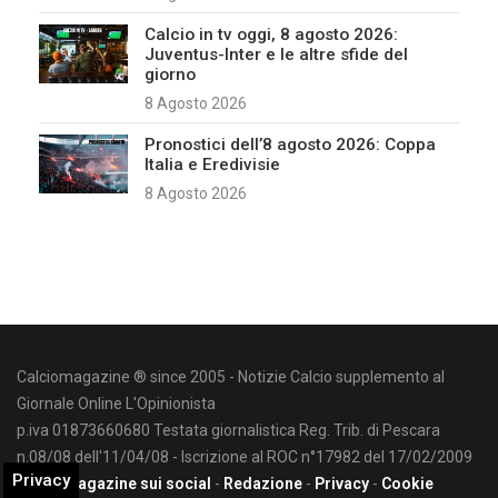
Calcio in tv oggi, 8 agosto 2026:
Juventus-Inter e le altre sfide del
giorno
8 Agosto 2026
Pronostici dell’8 agosto 2026: Coppa
Italia e Eredivisie
8 Agosto 2026
Calciomagazine ® since 2005 - Notizie Calcio supplemento al
Giornale Online L'Opinionista
p.iva 01873660680 Testata giornalistica Reg. Trib. di Pescara
n.08/08 dell'11/04/08 - Iscrizione al ROC n°17982 del 17/02/2009
Privacy
Calciomagazine sui social
-
Redazione
-
Privacy
-
Cookie