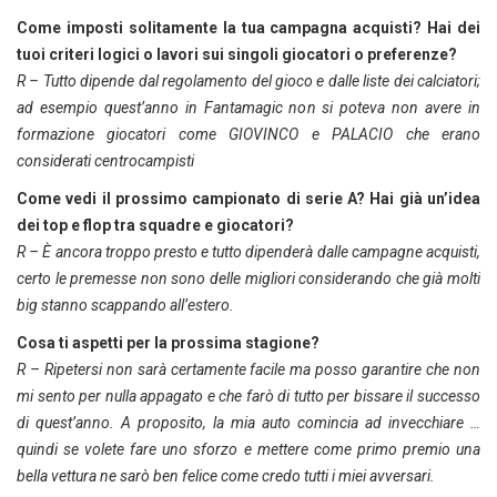
Come imposti solitamente la tua campagna acquisti? Hai dei
tuoi criteri logici o lavori sui singoli giocatori o preferenze?
R – Tutto dipende dal regolamento del gioco e dalle liste dei calciatori;
ad esempio quest’anno in Fantamagic non si poteva non avere in
formazione giocatori come GIOVINCO e PALACIO che erano
considerati centrocampisti
Come vedi il prossimo campionato di serie A? Hai già un’idea
dei top e flop tra squadre e giocatori?
R – È ancora troppo presto e tutto dipenderà dalle campagne acquisti,
certo le premesse non sono delle migliori considerando che già molti
big stanno scappando all’estero.
Cosa ti aspetti per la prossima stagione?
R – Ripetersi non sarà certamente facile ma posso garantire che non
mi sento per nulla appagato e che farò di tutto per bissare il successo
di quest’anno. A proposito, la mia auto comincia ad invecchiare …
quindi se volete fare uno sforzo e mettere come primo premio una
bella vettura ne sarò ben felice come credo tutti i miei avversari.