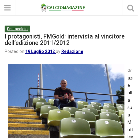
Fantacalcio
I protagonisti, FMGold: intervista al vincitore
dell’edizione 2011/2012
Posted on
19 Luglio 2012
by
Redazione
Gr
azi
e
all
a
su
a
M
utt
ley